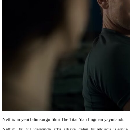
Netflix’in yeni bilimkurgu filmi The Titan’dan fragman yayınlandı.
Netflix
, bu yıl içerisinde arka arkaya gelen bilimkurgu işleriyle