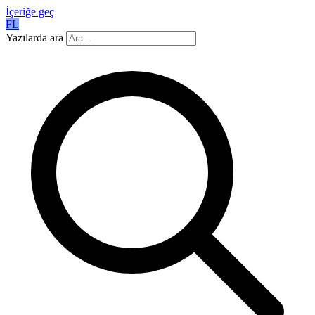
İçeriğe geç
FL
Yazılarda ara