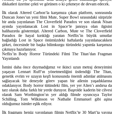
dikkatleri üzerine çekti ve görünen o ki çekmeye de devam edecek.
İlk olarak
Altered Carbon
‘la karşımıza çıkan platform, sonrasında
Duncan Jones’un yeni filmi
Mute,
Super Bowl sırasındaki sürprizle
bir anda yayınlanan
The Cloverfield Paradox
ve son olarak Nisan
ayında yayınlanacak
Lost in Space
‘le janraya olan ilgisini
halihazırda göstermişti. Altered Carbon, Mute ve The Cloverfield
Paradox ile hayal kırıklığı yaratan Netflix’in büyük umutlar
bağladığı Lost in Space önümüzdeki haftalarda yayınlanacakken
şirket, öncesinde bir başka bilimkurgu türündeki yapımla karşımıza
çıkmaya hazırlanıyor.
Neflix’in Body Horror Türündeki Filmi The Titan’dan Fragman
Yayınlandı
İsmini daha önce duymadığımız ve ikinci uzun metraj deneyimini
yaşayan
Lennart Ruff
‘ın yönetmenliğini üstlendiği
The Titan
,
genetik evrim ve uzayın keşfi konusunda önemli adımlar atılmasını
sağlayacak bir deneyde görev yapan bir ailenin yaşadıklarına
odaklanıyor. Body horror tütündeki film, yer yer Alien’ı andırsa da
tarz olarak daha farklı bir yerde duruyor. Başrolde kaderin bir cilvesi
olarak
Sam Worthington
‘ın yer aldığı filmde oyuncuya
Taylor
Schilling, Tom Wilkinson
ve
Nathalie Emmanuel
gibi aşina
olduğumuz isimler eşlik ediyor.
İlk fragmanı henüz yayınlanan filmin Netflix’te 30 Mart’ta yayına