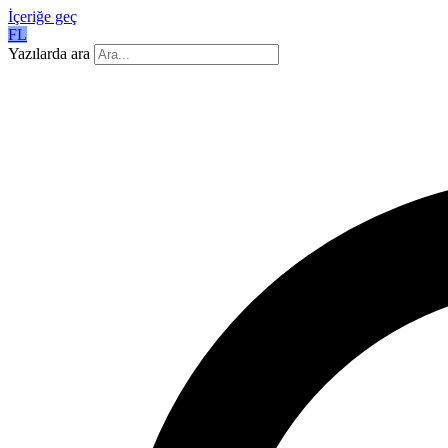
İçeriğe geç
FL
Yazılarda ara