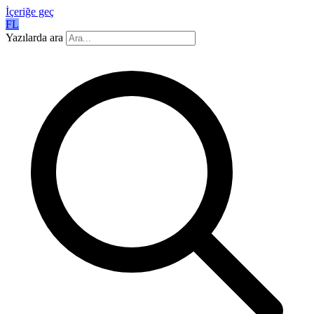
İçeriğe geç
FL
Yazılarda ara