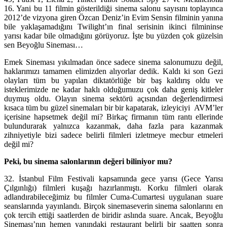
16. Yani bu 11 filmin gösterildiği sinema salonu sayısını toplayınca
2012’de vizyona giren Özcan Deniz’in Evim Sensin filminin yanına
bile yaklaşamadığını Twilight’ın final serisinin ikinci filmininse
yarısı kadar bile olmadığını görüyoruz. İşte bu yüzden çok güzelsin
sen Beyoğlu Sineması…
Emek Sineması yıkılmadan önce sadece sinema salonumuzu değil,
haklarımızı tamamen elimizden alıyorlar dedik. Kaldı ki son Gezi
olayları tüm bu yapılan diktatörlüğe bir baş kaldırış oldu ve
isteklerimizde ne kadar haklı olduğumuzu çok daha geniş kitleler
duymuş oldu. Olayın sinema sektörü açısından değerlendirmesi
kısaca tüm bu güzel sinemaları bir bir kapatarak, izleyiciyi AVM’ler
içerisine hapsetmek değil mi? Birkaç firmanın tüm rantı ellerinde
bulundurarak yalnızca kazanmak, daha fazla para kazanmak
zihniyetiyle bizi sadece belirli filmleri izletmeye mecbur etmeleri
değil mi?
Peki, bu sinema salonlarının değeri biliniyor mu?
32. İstanbul Film Festivali kapsamında gece yarısı (Gece Yarısı
Çılgınlığı) filmleri kuşağı hazırlanmıştı. Korku filmleri olarak
adlandırabileceğimiz bu filmler Cuma-Cumartesi uygulanan suare
seanslarında yayınlandı. Birçok sinemaseverin sinema salonlarını en
çok tercih ettiği saatlerden de biridir aslında suare. Ancak, Beyoğlu
Sineması’nın hemen yanındaki restaurant belirli bir saatten sonra