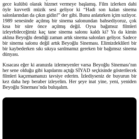
gece kulübü olarak hizmet vermeye başlamış. Film izlerken dahi
öyle kuvvetli müzik sesi geliyor ki “Hadi son kalan sinema
salonlarından da çıkın gidin!” der gibi. Bunu anlatırken içim sızlıyor.
1989 senesinde açılmış bir sinema salonundan bahsediyoruz, çok
kısa bir süre önce açılmış değil. Oysa bağımsız filmleri
izleyebileceğimiz kaç tane sinema salonu kaldı ki? Ya da kimin
aklına Beyoğlu dendiği zaman artık sinema salonları geliyor. Sadece
bir sinema salonu değil artık Beyoğlu Sineması. Elimizdeklileri bir
bir kaybederken sıkı sıkıya sarılmamız gereken bir bağımsız sinema
dünyası.
Kısacası eğer ki aranızda izlemeyenler varsa Beyoğlu Sineması’nın
her sene olduğu gibi kapılarını açtığı SİYAD seçkisinde gösterilecek
filmleri kaçırmamanızı tavsiye ederim. İzlediyseniz de buyurun bir
kez daha hep beraber izleyelim. Her şeye inat yine, yeni, yeniden
Beyoğlu Sineması’nda buluşalım.