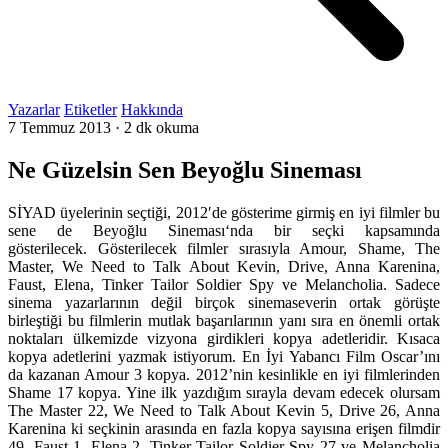
Yazarlar
Etiketler
Hakkında
7 Temmuz 2013
·
2 dk okuma
Ne Güzelsin Sen Beyoğlu Sineması
SİYAD üyelerinin seçtiği, 2012′de gösterime girmiş en iyi filmler bu
sene de Beyoğlu Sineması‘nda bir seçki kapsamında
gösterilecek. Gösterilecek filmler sırasıyla Amour, Shame, The
Master, We Need to Talk About Kevin, Drive, Anna Karenina,
Faust, Elena, Tinker Tailor Soldier Spy ve Melancholia. Sadece
sinema yazarlarının değil birçok sinemaseverin ortak görüşte
birleştiği bu filmlerin mutlak başarılarının yanı sıra en önemli ortak
noktaları ülkemizde vizyona girdikleri kopya adetleridir. Kısaca
kopya adetlerini yazmak istiyorum. En İyi Yabancı Film Oscar’ını
da kazanan Amour 3 kopya. 2012’nin kesinlikle en iyi filmlerinden
Shame 17 kopya. Yine ilk yazdığım sırayla devam edecek olursam
The Master 22, We Need to Talk About Kevin 5, Drive 26, Anna
Karenina ki seçkinin arasında en fazla kopya sayısına erişen filmdir
49, Faust 1, Elena 2, Tinker Tailor Soldier Spy 27 ve Melancholia