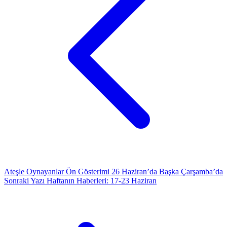
Ateşle Oynayanlar Ön Gösterimi 26 Haziran’da Başka Çarşamba’da
Sonraki Yazı
Haftanın Haberleri: 17-23 Haziran