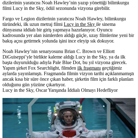
dizilerinin yaratıcısı Noah Hawley’nin yazıp yönettiği bilimkurgu
filmi Lucy in the Sky, ödül sezonunda vizyona girebilir.
Fargo ve Legion dizilerinin yaratıcısı
Noah Hawley,
bilimkurgu
türündeki, ilk uzun metraj filmi
Lucy in the Sky
ile sinema
dünyasına iddialı bir giriş yapmaya hazırlanıyor. Oyuncu
kadrosunda yer alan isimlerden aldığı güçle, uzay filmlerine yeni bir
bakış açısı getirmek yolunda işini ince eleyip sık dokuyor.
Noah Hawley’nin senaryosunu
Brian C. Brown
ve
Elliott
DiGuiseppi
’yle birlikte kaleme aldığı Lucy in the Sky, ya da ilk
başta duyurulduğu adıyla Pale Blue Dot, bu yıl vizyona girecek.
Yapım şirket Fox Searchlight, filmden
ilk fragmanı
geçtiğimiz
aylarda yayınlamıştı. Fragmanda filmin vizyon tarihi açıklanmamıştı
ancak kısa bir süre önce çıkan haber, şirketin film için farklı planları
olduğunu gün yüzüne çıkartıyor.
Lucy in the Sky, Oscar Yarışında İddialı Olmayı Hedefliyor