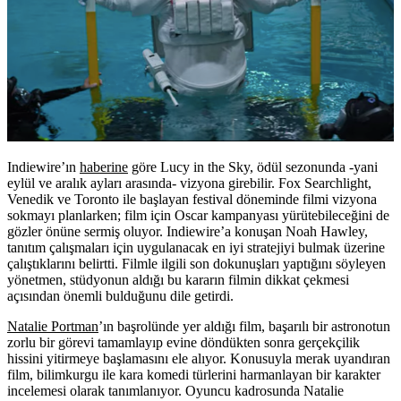
Indiewire’ın
haberine
göre
Lucy in the Sky
, ödül sezonunda -yani
eylül ve aralık ayları arasında- vizyona girebilir. Fox Searchlight,
Venedik ve Toronto ile başlayan festival döneminde filmi vizyona
sokmayı planlarken; film için Oscar kampanyası yürütebileceğini de
gözler önüne sermiş oluyor. Indiewire’a konuşan Noah Hawley,
tanıtım çalışmaları için uygulanacak en iyi stratejiyi bulmak üzerine
çalıştıklarını belirtti. Filmle ilgili son dokunuşları yaptığını söyleyen
yönetmen, stüdyonun aldığı bu kararın filmin dikkat çekmesi
açısından önemli bulduğunu dile getirdi.
Natalie Portman
’ın başrolünde yer aldığı film, başarılı bir astronotun
zorlu bir görevi tamamlayıp evine döndükten sonra gerçekçilik
hissini yitirmeye başlamasını ele alıyor. Konusuyla merak uyandıran
film, bilimkurgu ile kara komedi türlerini harmanlayan bir karakter
incelemesi olarak tanımlanıyor. Oyuncu kadrosunda Natalie