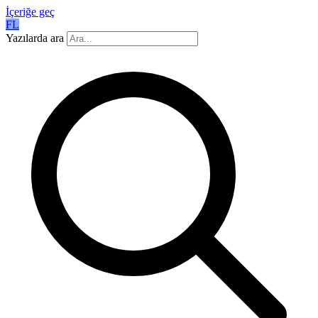
İçeriğe geç
FL
Yazılarda ara