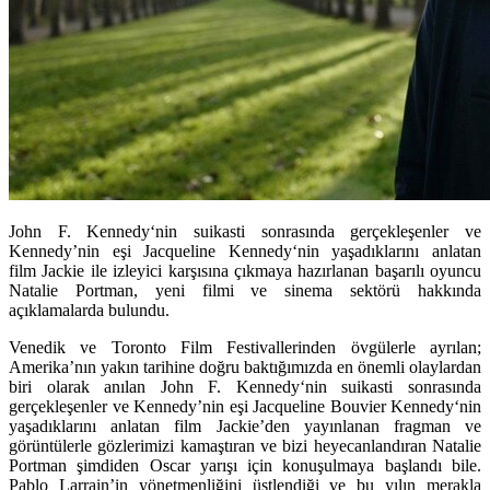
John F. Kennedy‘nin suikasti sonrasında gerçekleşenler ve
Kennedy’nin eşi Jacqueline Kennedy‘nin yaşadıklarını anlatan
film Jackie ile izleyici karşısına çıkmaya hazırlanan başarılı oyuncu
Natalie Portman, yeni filmi ve sinema sektörü hakkında
açıklamalarda bulundu.
Venedik ve Toronto Film Festivallerinden övgülerle ayrılan;
Amerika’nın yakın tarihine doğru baktığımızda en önemli olaylardan
biri olarak anılan John F. Kennedy‘nin suikasti sonrasında
gerçekleşenler ve Kennedy’nin eşi Jacqueline Bouvier Kennedy‘nin
yaşadıklarını anlatan film Jackie’den yayınlanan fragman ve
görüntülerle gözlerimizi kamaştıran ve bizi heyecanlandıran Natalie
Portman şimdiden Oscar yarışı için konuşulmaya başlandı bile.
Pablo Larrain’in yönetmenliğini üstlendiği ve bu yılın merakla