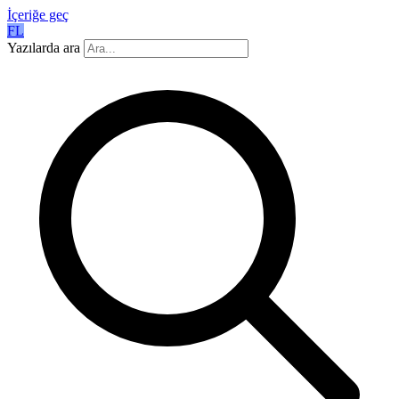
İçeriğe geç
FL
Yazılarda ara