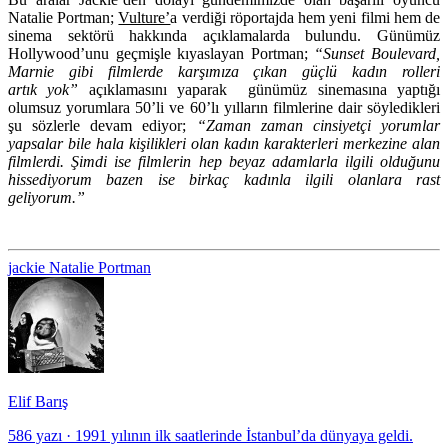
Natalie Portman;
Vulture’
a verdiği röportajda hem yeni filmi hem de
sinema sektörü hakkında açıklamalarda bulundu. Günümüz
Hollywood’unu geçmişle kıyaslayan Portman;
“Sunset Boulevard,
Marnie gibi filmlerde karşımıza çıkan güçlü kadın rolleri
artık yok”
açıklamasını yaparak günümüz sinemasına yaptığı
olumsuz yorumlara 50’li ve 60’lı yılların filmlerine dair söyledikleri
şu sözlerle devam ediyor;
“Zaman zaman cinsiyetçi yorumlar
yapsalar bile hala kişilikleri olan kadın karakterleri merkezine alan
filmlerdi. Şimdi ise filmlerin hep beyaz adamlarla ilgili olduğunu
hissediyorum bazen ise birkaç kadınla ilgili olanlara rast
geliyorum.”
jackie
Natalie Portman
Elif Barış
586 yazı
·
1991 yılının ilk saatlerinde İstanbul’da dünyaya geldi.