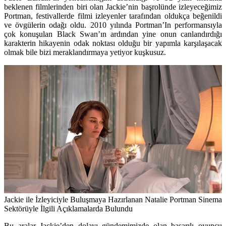
beklenen filmlerinden biri olan Jackie’nin başrolünde izleyeceğimiz
Portman, festivallerde filmi izleyenler tarafından oldukça beğenildi
ve övgülerin odağı oldu. 2010 yılında Portman’In performansıyla
çok konuşulan Black Swan’ın ardından yine onun canlandırdığı
karakterin hikayenin odak noktası olduğu bir yapımla karşılaşacak
olmak bile bizi meraklandırmaya yetiyor kuşkusuz.
Jackie ile İzleyiciyle Buluşmaya Hazırlanan Natalie Portman Sinema
Sektörüyle İlgili Açıklamalarda Bulundu
Bu aralar Jackie’den dolayı gündemimizde olan başarılı oyuncu