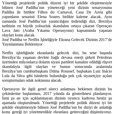
Yönettiği projelerde politik düzeni iyi bir şekilde eleştirmesiyle
bilinen José Padilha’nın yöneteceği yeni dizinin senaryosunu
Padilha ile birlikte Filhos do Carnaval, Casa De Areia gibi
yapımların senaristi Elena Soares birlikte kaleme alacak. Aynı
zamanda José Padilha’nın yaratıcılığını üstlendiği dizi, Brezilya
tarihinin en büyük yolsuzluk skandalını ortaya çıkaran Operaçao
Lava Jato (Araba Yıkama Operasyonu) kapsamında yaşanan
olayları konu alacak.
José Padilha ve Netflix İşbirliğiyle Ekrana Gelecek Dizinin 2017’de
Yayınlanması Bekleniyor
Netflix işbirliğinde ekranlarda gelecek dizi, bu sene başında
Brezilya’da yaşanan devlete bağlı devasa enerji şirketi Petrobras
üzerinden milyonlarca doların siyasi partilere kanalize edildiği rüşvet
skandalıyla ilgili olayları ve bunun sonucunda aralarında
Brezilya’nın cumhurbaşkanı Dilma Roussef, başbakan Luiz Inácio
Lula da Silva gibi isimlerin bulunduğu pek çok siyasetçiye açılan
soruşturmaları odak noktasına alacak.
Operasyon ile ilgili genel süreci anlatması beklenen dizinin bu
çekimlerine başlanması, 2017 yılında da gösterilmesi planlanıyor.
İsmi şu an için açıklanmayan dizinin oyuncu kadrosu henüz şu
aşamada oluşturulmadı. Yönettiği projelerde politik düzeni iyi bir
şekilde eleştirmesiyle bilinen José Padilha’nın bu diziyi de anlattığı
konu gereği iyi yönetmenlikle ekranlara getireceğini düşünüyoruz.