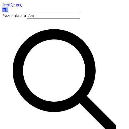
İçeriğe geç
FL
Yazılarda ara