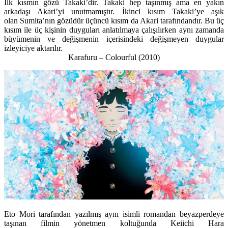
İlk kısmın gözü Takaki’dir. Takaki hep taşınmış ama en yakın
arkadaşı Akari’yi unutmamıştır. İkinci kısım Takaki’ye aşık
olan Sumita’nın gözüdür üçüncü kısım da Akari tarafındandır. Bu üç
kısım ile üç kişinin duyguları anlatılmaya çalışılırken aynı zamanda
büyümenin ve değişmenin içerisindeki değişmeyen duygular
izleyiciye aktarılır.
Karafuru – Colourful
(2010)
Eto Mori tarafından yazılmış aynı isimli romandan beyazperdeye
taşınan filmin yönetmen koltuğunda Keiichi Hara