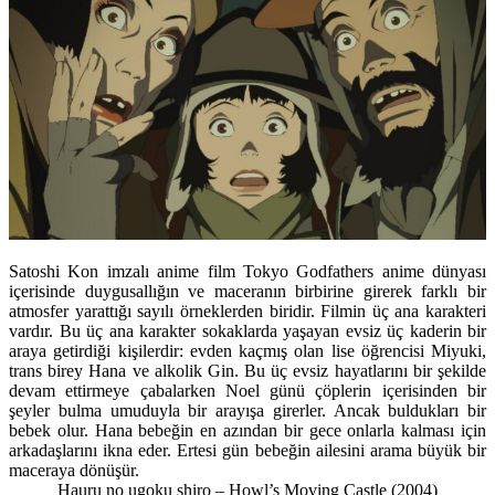
Satoshi Kon imzalı anime film Tokyo Godfathers anime dünyası
içerisinde duygusallığın ve maceranın birbirine girerek farklı bir
atmosfer yarattığı sayılı örneklerden biridir. Filmin üç ana karakteri
vardır. Bu üç ana karakter sokaklarda yaşayan evsiz üç kaderin bir
araya getirdiği kişilerdir: evden kaçmış olan lise öğrencisi Miyuki,
trans birey Hana ve alkolik Gin. Bu üç evsiz hayatlarını bir şekilde
devam ettirmeye çabalarken Noel günü çöplerin içerisinden bir
şeyler bulma umuduyla bir arayışa girerler. Ancak buldukları bir
bebek olur. Hana bebeğin en azından bir gece onlarla kalması için
arkadaşlarını ikna eder. Ertesi gün bebeğin ailesini arama büyük bir
maceraya dönüşür.
Hauru no ugoku shiro – Howl’s Moving Castle
(2004)