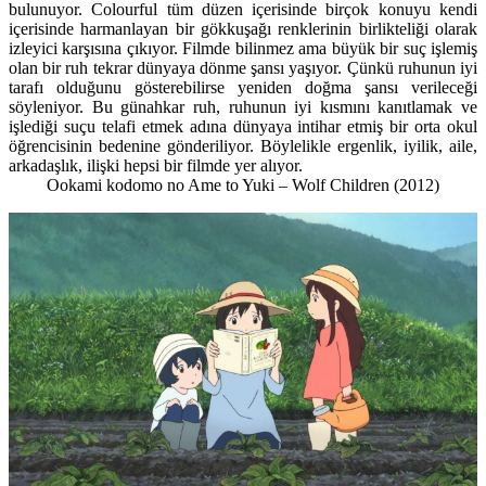
bulunuyor. Colourful tüm düzen içerisinde birçok konuyu kendi
içerisinde harmanlayan bir gökkuşağı renklerinin birlikteliği olarak
izleyici karşısına çıkıyor. Filmde bilinmez ama büyük bir suç işlemiş
olan bir ruh tekrar dünyaya dönme şansı yaşıyor. Çünkü ruhunun iyi
tarafı olduğunu gösterebilirse yeniden doğma şansı verileceği
söyleniyor. Bu günahkar ruh, ruhunun iyi kısmını kanıtlamak ve
işlediği suçu telafi etmek adına dünyaya intihar etmiş bir orta okul
öğrencisinin bedenine gönderiliyor. Böylelikle ergenlik, iyilik, aile,
arkadaşlık, ilişki hepsi bir filmde yer alıyor.
Ookami kodomo no Ame to Yuki – Wolf Children
(2012)