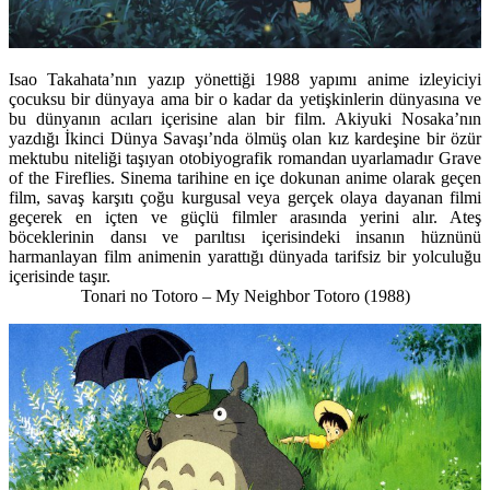
Isao Takahata’nın yazıp yönettiği 1988 yapımı anime izleyiciyi
çocuksu bir dünyaya ama bir o kadar da yetişkinlerin dünyasına ve
bu dünyanın acıları içerisine alan bir film. Akiyuki Nosaka’nın
yazdığı İkinci Dünya Savaşı’nda ölmüş olan kız kardeşine bir özür
mektubu niteliği taşıyan otobiyografik romandan uyarlamadır Grave
of the Fireflies. Sinema tarihine en içe dokunan anime olarak geçen
film, savaş karşıtı çoğu kurgusal veya gerçek olaya dayanan filmi
geçerek en içten ve güçlü filmler arasında yerini alır. Ateş
böceklerinin dansı ve parıltısı içerisindeki insanın hüznünü
harmanlayan film animenin yarattığı dünyada tarifsiz bir yolculuğu
içerisinde taşır.
Tonari no Totoro – My Neighbor Totoro
(1988)