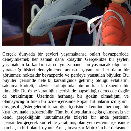
Gerçek dünyada bir şeyleri yaşamaktansa onları beyazperdede
deneyimlemek her zaman daha kolaydır. Gerçeklikte bir şeyleri
yaşamaktan korkanların ama aynı zamanda bu yaşanacak olguların
yaratacağı hisleri deneyimleme arzusu taşıyanların her daim bir
görünmez noktasıdır beyazperde ve perdeye yansıtılan büyüler. Bu
büyüler içerisinde hele ki karanlığında getirmiş olduğu evlatlarını
saklama kudreti, izleyici koltuğunda oturan kaçak öznenin bir
nimetidir. Bu özne karanlığın içerisinde hapsolduğu derecede özgür
de bırakılmıştır. Üzerinde herhangi bir gözün olmadığını ve
olamayacağını bilen bu özne içerisinde kopan fırtınaların izdüşümü
duygusal göstergelerini karanlığın içerisinde kendine herhangi bir
kısıt koymadan gösterebilir. Tüm bu duyguların açığa çıkmasıyla ve
kendi gerçekliğinin unutulmasıyla izleyici bir anda perdenin
içerisinden geçerek kudret ile yaratılmış olan yeni evrenin içerisinde
bambaşka biri olarak uyanır. Anlaşılması zor Matrix’in her defasında