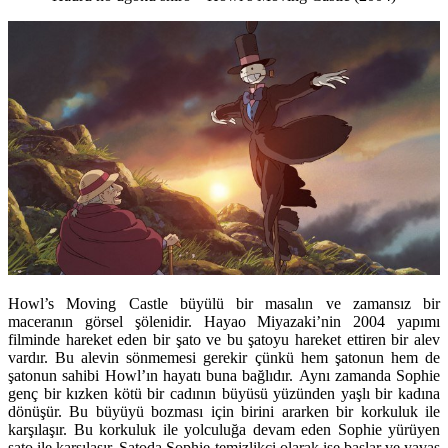
Howl’s Moving Castle büyülü bir masalın ve zamansız bir
maceranın görsel şölenidir. Hayao Miyazaki’nin 2004 yapımı
filminde hareket eden bir şato ve bu şatoyu hareket ettiren bir alev
vardır. Bu alevin sönmemesi gerekir çünkü hem şatonun hem de
şatonun sahibi Howl’ın hayatı buna bağlıdır. Aynı zamanda Sophie
genç bir kızken kötü bir cadının büyüsü yüzünden yaşlı bir kadına
dönüşür. Bu büyüyü bozması için birini ararken bir korkuluk ile
karşılaşır. Bu korkuluk ile yolculuğa devam eden Sophie yürüyen
şato ile karşılaşır. Şatoda Sophie temizlikçi olarak işe başlar ve yavaş