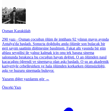
Osman Karakülah
290 yazı
·
Osman çocuğun ölüm ile imtihanı 92 yılının mayıs ayında
Antalya'da başladı. Sonuçta doğduğu anda ölümle son bulacak bir
geri sayım saatinin düğmesine basılmıştı. Fakat altı yaşında bir gün
ablası sevgilisi ile yalnız kalmak için onu tek başına sinema
salonunda bırakınca bu çocuğun hayatı değişti. O an ölümden nasıl
kaçacağını öğrendi ve sinemaya olan aşkı başladı. O şu an akademik
kariyeriyle cebelleşirken ve hala ölümden korkarken ölümsüzlüğü,
aşkı ve huzuru sinemada buluyor.
Yazarın diğer yazılarını gör →
Önceki Yazı