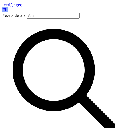
İçeriğe geç
FL
Yazılarda ara