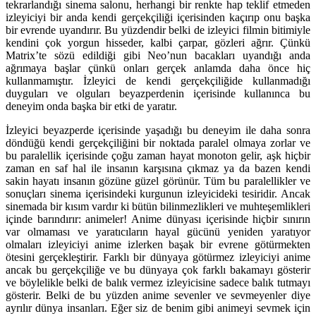
tekrarlandığı sinema salonu, herhangi bir renkte hap teklif etmeden
izleyiciyi bir anda kendi gerçekçiliği içerisinden kaçırıp onu başka
bir evrende uyandırır. Bu yüzdendir belki de izleyici filmin bitimiyle
kendini çok yorgun hisseder, kalbi çarpar, gözleri ağrır. Çünkü
Matrix’te sözü edildiği gibi Neo’nun bacakları uyandığı anda
ağrımaya başlar çünkü onları gerçek anlamda daha önce hiç
kullanmamıştır. İzleyici de kendi gerçekçiliğide kullanmadığı
duyguları ve olguları beyazperdenin içerisinde kullanınca bu
deneyim onda başka bir etki de yaratır.
İzleyici beyazperde içerisinde yaşadığı bu deneyim ile daha sonra
döndüğü kendi gerçekçiliğini bir noktada paralel olmaya zorlar ve
bu paralellik içerisinde çoğu zaman hayat monoton gelir, aşk hiçbir
zaman en saf hal ile insanın karşısına çıkmaz ya da bazen kendi
sakin hayatı insanın gözüne güzel görünür. Tüm bu paralellikler ve
sonuçları sinema içerisindeki kurgunun izleyicideki tesiridir. Ancak
sinemada bir kısım vardır ki bütün bilinmezlikleri ve muhteşemlikleri
içinde barındırır: animeler! Anime dünyası içerisinde hiçbir sınırın
var olmaması ve yaratıcıların hayal gücünü yeniden yaratıyor
olmaları izleyiciyi anime izlerken başak bir evrene götürmekten
ötesini gerçekleştirir. Farklı bir dünyaya götürmez izleyiciyi anime
ancak bu gerçekçiliğe ve bu dünyaya çok farklı bakamayı gösterir
ve böylelikle belki de balık vermez izleyicisine sadece balık tutmayı
gösterir. Belki de bu yüzden anime sevenler ve sevmeyenler diye
ayrılır dünya insanları. Eğer siz de benim gibi animeyi sevmek için