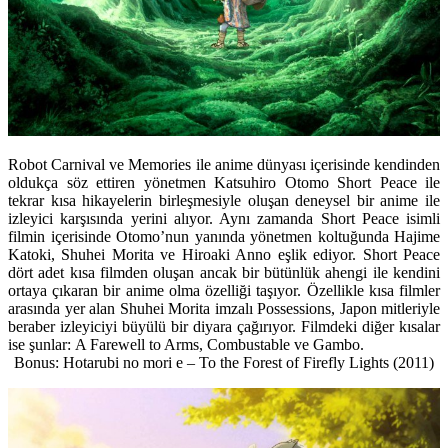
Robot Carnival ve Memories ile anime dünyası içerisinde kendinden
oldukça söz ettiren yönetmen Katsuhiro Otomo Short Peace ile
tekrar kısa hikayelerin birleşmesiyle oluşan deneysel bir anime ile
izleyici karşısında yerini alıyor. Aynı zamanda Short Peace isimli
filmin içerisinde Otomo’nun yanında yönetmen koltuğunda Hajime
Katoki, Shuhei Morita ve Hiroaki Anno eşlik ediyor. Short Peace
dört adet kısa filmden oluşan ancak bir bütünlük ahengi ile kendini
ortaya çıkaran bir anime olma özelliği taşıyor. Özellikle kısa filmler
arasında yer alan Shuhei Morita imzalı Possessions, Japon mitleriyle
beraber izleyiciyi büyülü bir diyara çağırıyor. Filmdeki diğer kısalar
ise şunlar: A Farewell to Arms, Combustable ve Gambo.
Bonus: Hotarubi no mori e – To the Forest of Firefly Lights
(2011)