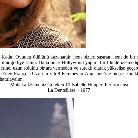
 Kadın Oyuncu ödülünü kazanarak; hem bizleri şaşırtan hem de bir o
bir filmografiye sahip. Daha önce Hollywood yapımı bir filmde izlemedi
ariyerine, uzun soluklu bir ara vermeden ve sürekli olarak yükselişe g
omme’den François Ozon imzalı 8 Femmes’in Augistine’ine birçok karakt
atırlayalım.
Mutlaka İzlemeniz Gereken 10 Isabelle Huppert Performansı
La Dentelliére – 1977