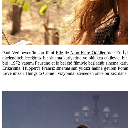
Paul Verhoeven’in son filmi
Elle
ile
Altın Küre Ödülleri
‘nde En İyi
nitelendirebileceğimiz bir sinema kariyerine ve oldukça etkileyici 
biri! 1972 yapımı Faustine et le bel été filmiyle başladığı sinema k
Erika’sına; Huppert’i Fransız sinemasının yıldızı haline getiren P
Løve imzalı Things to Come’ı vizyonda izlemeden önce bir kez daha h