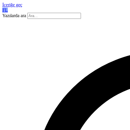
İçeriğe geç
FL
Yazılarda ara