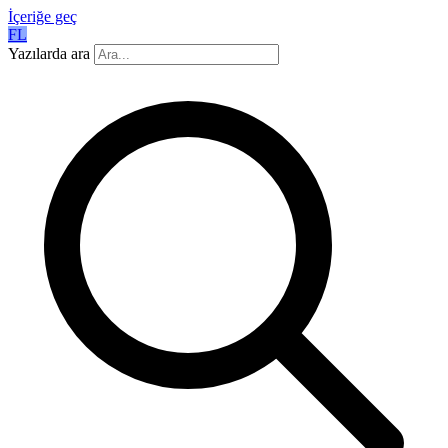
İçeriğe geç
FL
Yazılarda ara