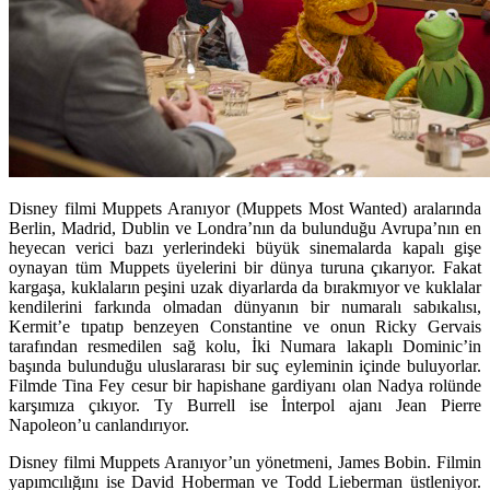
Disney filmi Muppets Aranıyor (Muppets Most Wanted) aralarında
Berlin, Madrid, Dublin ve Londra’nın da bulunduğu Avrupa’nın en
heyecan verici bazı yerlerindeki büyük sinemalarda kapalı gişe
oynayan tüm Muppets üyelerini bir dünya turuna çıkarıyor. Fakat
kargaşa, kuklaların peşini uzak diyarlarda da bırakmıyor ve kuklalar
kendilerini farkında olmadan dünyanın bir numaralı sabıkalısı,
Kermit’e tıpatıp benzeyen Constantine ve onun Ricky Gervais
tarafından resmedilen sağ kolu, İki Numara lakaplı Dominic’in
başında bulunduğu uluslararası bir suç eyleminin içinde buluyorlar.
Filmde Tina Fey cesur bir hapishane gardiyanı olan Nadya rolünde
karşımıza çıkıyor. Ty Burrell ise İnterpol ajanı Jean Pierre
Napoleon’u canlandırıyor.
Disney filmi Muppets Aranıyor’un yönetmeni, James Bobin. Filmin
yapımcılığını ise David Hoberman ve Todd Lieberman üstleniyor.