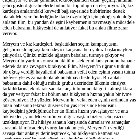
şehri gösterdiği sahnelerle bütün bir topluluğu da eleştiriyor. Üç kız
kardeşin aralarındaki kuvvetli bağ sayesinde birbirlerine destek
olarak Meryem önderliğinde ifade özgürlüğü için çıktığı yolculuğu
anlatan film, bir yandan da eşini kaybetmenin travmasıyla mücadele
eden babasının hikâyesini de anlatıyor fakat bu anlatı filme zarar
veriyor.
Meryem ve kız kardeşleri, başlattıkları seçim kampanyasını
geliştirmekle uğraşırken izleyici karşısına hep yalnız başlarınayken
çıkıyorlar. Çünkü müzikle uğraşan babaları, turneye çıkıyor ve
Meryem’in yardım konusundaki tüm isteklerini tansiyonunu bahane
ederek daima cevapsız bırakıyor. Film, Meryem’in uğruna tutkulu
bir uğraş verdiği hayallerini babasının vefat eden eşinin yasını tutma
hikâyesiyle eş zamanlı olarak anlatmayı hedefliyor. Bu anlatı
babasının dahil olduğu müzik grubu üzerinden ülkenin cinsiyet
farklılıklarına ek olarak sanata karşı tutumundaki geri kalmışlıklara
da yer veriyor fakat bu bölüm ana hikâyenin hızına yakın bir ivme
gösteremiyor. Bu yüzden Meryem’in, vefat eden eşinin ardından yas
tutan babasının tekrara düşerek bu yas içerisinde kendisini
kaybedişini gördüğümüz her an filmin hızını yavaşlatıyor ve ana
hikâyeden, yani Meryem’in verdiği savaştan bizleri sebepsizce
uzaklaştırıyor. Bu hikâye sanatın karşısında duranlar ve sanatçılar
arasındaki mücadeleyi vurgulamaktan çok, Meryem’in verdiği
savaşa dair anlatıyı derinleştirecek, bu hikâyenin katmanlara
ayrılmasını sağlayacak süreden çalındığını düşündürüyor.