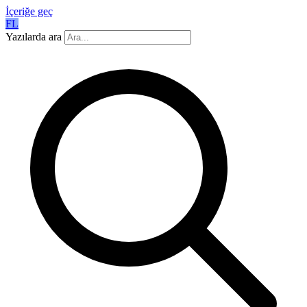
İçeriğe geç
FL
Yazılarda ara