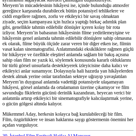
Meryem’in mücadelesinin hikâyesi ise, içinde bulunduğu atmosfer
gereğince karşısında durabilecek bütün potansiyel tehlikelere ve
ciddi engellere rağmen, zorlu ve etkileyici bir savaş olmaktan
ziyade, seçim kampanyası için hızlıca yaptığı birkaç adımlık plan
gibi, genellikle tahmin edilebilir dönüşler içeren kolay bir rota
izliyor. Meryem’in babasının hikâyesinin filme yedirilemeyişine ve
hikâyenin genel anlamda tahmin edilebilir dönüşlere sahip olmasına
ek olarak, filme büyük ölçüde zarar veren bir diğer etken ise, filmin
vasat kalan sinematografisi. Anlatımındaki eksikliklere rağmen güçlü
bir hikâyeye ve özellikle eleştirel anlamda sağlam bir bakış açısına
sahip olan film ne yazık ki, söylemek konusunda kararlı olduklarını
bir türlü görsel unsurlarla destekleyerek izleyicisine daha kalıcı ve
etkileyici anlar sunamıyor. Dolayısıyla hali hazırda yan hikâyelerden
destek almak yerine onlar tarafından sekteye uğrayıp yavaşlatılan
Meryem’in duygusal anlamda vadettiği potansiyele ulaşamayan
hikâyesi, görsel anlamda da ortalamanın üzerine çıkamıyor ve film
savunduğu fikirlerin gücünü derinlik kazandıran, heyecan verici bir
anlatımla artırıp etkileyici bir sinematografiyle kalıcılaştırmak yerine,
o gücün gölgesi altında kalıyor.
Mükemmel Aday, herkesin kolayca bağ kurulabileceği bir film.
Film, özgürlüklere ve insan haklarına saygı göstermenin önemini her
açıdan vurguluyor.
39. İstanbul Film Festivali
Haifaa Al Mansour