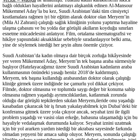
bağlı oldukları hayallerini anlatmayı alışkanlık edinen Al-Mansour
Mükemmel Aday’la bu kez, Suudi Arabistan’daki tüm cinsiyetçi
kısıtlamalara rağmen iyi bir eğitim alarak doktor olan Meryem’in
(Mila Al Zahrani) çalıştığı sağlık kliniğinin yolunu yaptırma hayaline
ulaşma çabasını ve bu yolda dar görüşlü akılların koyduğu sınırları
esnetme mücadelesini anlatıyor. Film, ortalama sinematografisi ve
hikâye yapısındaki aksaklıklar sebebiyle sıradanlaşıyor belki ama,
yine de söylemek istediği her şeyin altını önemle çiziyor.
Suudi Arabistan’da kadın olmaya dair birçok zorluğa hikâyesinde
yer veren Mükemmel Aday, Meryem’in tek başına araba sürmesiyle
başlıyor (Hatırlayacağımız üzere Suudi Arabistan kadınların araba
kullanmasının önündeki yasağı henüz 2018’de kaldırmıştı).
Meryem, tek başına kullandığı arabasından doktor olarak çalıştığı
kliniğe girmek üzere indiğinde ise çamurlu yol dikkat çekiyor.
Filmde, doktor olmasına ve toplumda saygı değer bir konuma sahip
olmasına rağmen yaşadığı ayrımcılıklardan, katlanmak zorunda
olduğu dar görüşlü tepkilerden sıkılan Meryem,ileride onu yaşadığı
kasabadan çıkaracak bir iş fırsatı yakalayabilmek için Dubai’deki bir
konferansa gitmek üzere yola çıkıyor ancak, seyahat izni ile ilgili
problem yaşadığı ve vasisi olan erkeğe, babasına ulaşamadığı için bu
hayaliyle vedalaşmak durumunda kalıyor. Seyahat iznini uzatmak
için bir yol ararken yardım istediği bir akrabası sayesinde farkında
olmadan yepyeni bir amaca sahip oluyor. Meryem, sonunda çalıştığı
kliniğin yolunu yaptırabilmenin, hak ettiği değeri görebilmenin, işini