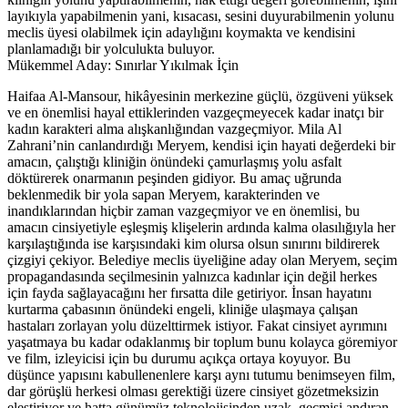
layıkıyla yapabilmenin yani, kısacası, sesini duyurabilmenin yolunu
meclis üyesi olabilmek için adaylığını koymakta ve kendisini
planlamadığı bir yolculukta buluyor.
Mükemmel Aday: Sınırlar Yıkılmak İçin
Haifaa Al-Mansour, hikâyesinin merkezine güçlü, özgüveni yüksek
ve en önemlisi hayal ettiklerinden vazgeçmeyecek kadar inatçı bir
kadın karakteri alma alışkanlığından vazgeçmiyor. Mila Al
Zahrani’nin canlandırdığı Meryem, kendisi için hayati değerdeki bir
amacın, çalıştığı kliniğin önündeki çamurlaşmış yolu asfalt
döktürerek onarmanın peşinden gidiyor. Bu amaç uğrunda
beklenmedik bir yola sapan Meryem, karakterinden ve
inandıklarından hiçbir zaman vazgeçmiyor ve en önemlisi, bu
amacın cinsiyetiyle eşleşmiş klişelerin ardında kalma olasılığıyla her
karşılaştığında ise karşısındaki kim olursa olsun sınırını bildirerek
çizgiyi çekiyor. Belediye meclis üyeliğine aday olan Meryem, seçim
propagandasında seçilmesinin yalnızca kadınlar için değil herkes
için fayda sağlayacağını her fırsatta dile getiriyor. İnsan hayatını
kurtarma çabasının önündeki engeli, kliniğe ulaşmaya çalışan
hastaları zorlayan yolu düzelttirmek istiyor. Fakat cinsiyet ayrımını
yaşatmaya bu kadar odaklanmış bir toplum bunu kolayca göremiyor
ve film, izleyicisi için bu durumu açıkça ortaya koyuyor. Bu
düşünce yapısını kabullenenlere karşı aynı tutumu benimseyen film,
dar görüşlü herkesi olması gerektiği üzere cinsiyet gözetmeksizin
eleştiriyor ve hatta günümüz teknolojisinden uzak, geçmişi andıran