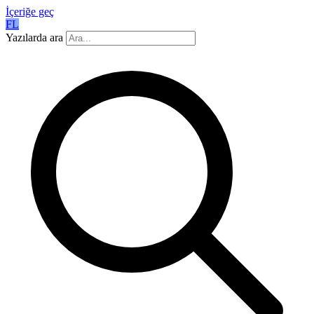
İçeriğe geç
FL
Yazılarda ara