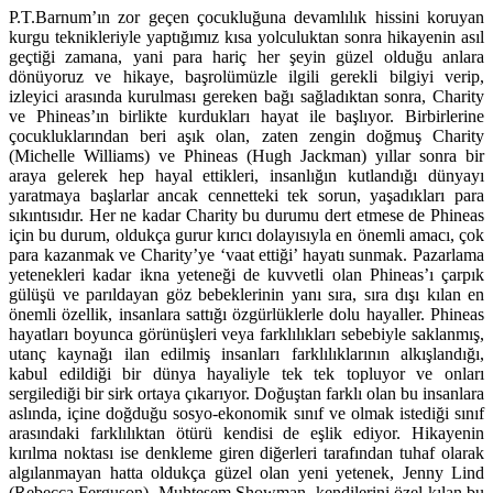
P.T.Barnum’ın zor geçen çocukluğuna devamlılık hissini koruyan
kurgu teknikleriyle yaptığımız kısa yolculuktan sonra hikayenin asıl
geçtiği zamana, yani para hariç her şeyin güzel olduğu anlara
dönüyoruz ve hikaye, başrolümüzle ilgili gerekli bilgiyi verip,
izleyici arasında kurulması gereken bağı sağladıktan sonra, Charity
ve Phineas’ın birlikte kurdukları hayat ile başlıyor. Birbirlerine
çocukluklarından beri aşık olan, zaten zengin doğmuş Charity
(Michelle Williams) ve Phineas (Hugh Jackman) yıllar sonra bir
araya gelerek hep hayal ettikleri, insanlığın kutlandığı dünyayı
yaratmaya başlarlar ancak cennetteki tek sorun, yaşadıkları para
sıkıntısıdır. Her ne kadar Charity bu durumu dert etmese de Phineas
için bu durum, oldukça gurur kırıcı dolayısıyla en önemli amacı, çok
para kazanmak ve Charity’ye ‘vaat ettiği’ hayatı sunmak. Pazarlama
yetenekleri kadar ikna yeteneği de kuvvetli olan Phineas’ı çarpık
gülüşü ve parıldayan göz bebeklerinin yanı sıra, sıra dışı kılan en
önemli özellik, insanlara sattığı özgürlüklerle dolu hayaller. Phineas
hayatları boyunca görünüşleri veya farklılıkları sebebiyle saklanmış,
utanç kaynağı ilan edilmiş insanları farklılıklarının alkışlandığı,
kabul edildiği bir dünya hayaliyle tek tek topluyor ve onları
sergilediği bir sirk ortaya çıkarıyor. Doğuştan farklı olan bu insanlara
aslında, içine doğduğu sosyo-ekonomik sınıf ve olmak istediği sınıf
arasındaki farklılıktan ötürü kendisi de eşlik ediyor. Hikayenin
kırılma noktası ise denkleme giren diğerleri tarafından tuhaf olarak
algılanmayan hatta oldukça güzel olan yeni yetenek, Jenny Lind
(Rebecca Ferguson). Muhteşem Showman, kendilerini özel kılan bu