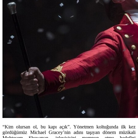
“Kim olursan ol, bu kapı açık”. Yönetmen koltuğunda ilk kez
gördüğümüz Michael Gracey’nin adını taşıyan dönem müzikali
Muhteşem Showman, izleyicisini memnun etme hedefini