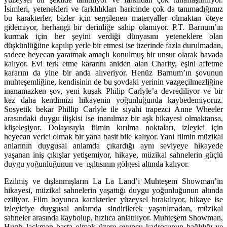
İsimleri, yetenekleri ve farklılıkları haricinde çok da tanımadığımız
bu karakterler, bizler için sergilenen materyaller olmaktan öteye
gidemiyor, herhangi bir derinliğe sahip olamıyor. P.T. Barnum’ın
kurmak için her şeyini verdiği dünyasını yeteneklere olan
düşkünlüğüne kapılıp yerle bir etmesi ise üzerinde fazla durulmadan,
sadece heyecan yaratmak amaçlı konulmuş bir unsur olarak havada
kalıyor. Evi terk etme kararını aniden alan Charity, eşini affetme
kararını da yine bir anda alıveriyor. Henüz Barnum’ın şovunun
muhteşemliğine, kendisinin de bu şovdaki yerinin vazgeçilmezliğine
inanamazken şov, yeni kuşak Philip Carlyle’a devrediliyor ve bir
kez daha kendimizi hikayenin yoğunluğunda kaybedemiyoruz.
Sosyetik bekar Phillip Carlyle ile siyahi trapezci Anne Wheeler
arasındaki duygu ilişkisi ise inanılmaz bir aşk hikayesi olmaktansa,
klişeleşiyor. Dolayısıyla filmin kırılma noktaları, izleyici için
heyecan verici olmak bir yana basit bile kalıyor. Yani filmin müzikal
anlarının duygusal anlamda çıkardığı aynı seviyeye hikayede
yaşanan iniş çıkışlar yetişemiyor, hikaye, müzikal sahnelerin güçlü
duygu yoğunluğunun ve ışıltısının gölgesi altında kalıyor.
Ezilmiş ve dışlanmışların La La Land’i Muhteşem Showman’in
hikayesi, müzikal sahnelerin yaşattığı duygu yoğunluğunun altında
eziliyor. Film boyunca karakterler yüzeysel bırakılıyor, hikaye ise
izleyiciye duygusal anlamda sindirilerek yaşatılmadan, müzikal
sahneler arasında kaybolup, hızlıca anlatılıyor. Muhteşem Showman,
Hugh Jackman başta olmak üzere oyuncu kadrosunun bağlılığı ve