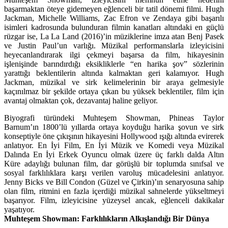
başarmaktan öteye gidemeyen eğlenceli bir tatil dönemi filmi. Hugh
Jackman, Michelle Williams, Zac Efron ve Zendaya gibi başarılı
isimleri kadrosunda bulunduran filmin kanatları altındaki en güçlü
rüzgar ise, La La Land (2016)’in müziklerine imza atan Benj Pasek
ve Justin Paul’un varlığı. Müzikal performanslarla izleyicisini
heyecanlandırarak ilgi çekmeyi başarsa da film, hikayesinin
işlenişinde barındırdığı eksikliklerle “en harika şov” sözlerinin
yarattığı beklentilerin altında kalmaktan geri kalamıyor. Hugh
Jackman, müzikal ve sirk kelimelerinin bir araya gelmesiyle
kaçınılmaz bir şekilde ortaya çıkan bu yüksek beklentiler, film için
avantaj olmaktan çok, dezavantaj haline geliyor.
Biyografi türündeki Muhteşem Showman, Phineas Taylor
Barnum’ın 1800’lü yıllarda ortaya koyduğu harika şovun ve sirk
konseptiyle öne çıkışının hikayesini Hollywood ışığı altında evirerek
anlatıyor. En İyi Film, En İyi Müzik ve Komedi veya Müzikal
Dalında En İyi Erkek Oyuncu olmak üzere üç farklı dalda Altın
Küre adaylığı bulunan film, dar görüşlü bir toplumda sınıfsal ve
sosyal farklılıklara karşı verilen varoluş mücadelesini anlatıyor.
Jenny Bicks ve Bill Condon (Güzel ve Çirkin)’ın senaryosuna sahip
olan film, ritmini en fazla içerdiği müzikal sahnelerde yükseltmeyi
başarıyor. Film, izleyicisine yüzeysel ancak, eğlenceli dakikalar
yaşatıyor.
Muhteşem Showman: Farklılıkların Alkışlandığı Bir Dünya