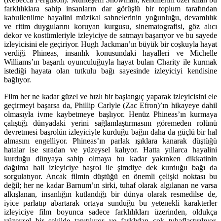
farklılıklara sahip insanların dar görüşlü bir toplum tarafından
kabullenilme hayalini müzikal sahnelerinin yoğunluğu, devamlılık
ve ritim duygularını koruyan kurgusu, sinematografisi, göz alıcı
dekor ve kostümleriyle izleyiciye de satmayı başarıyor ve bu sayede
izleyicisini ele geçiriyor. Hugh Jackman’ın büyük bir coşkuyla hayat
verdiği Phineas, insanlık konusundaki hayalleri ve Michelle
Williams’ın başarılı oyunculuğuyla hayat bulan Charity ile kurmak
istediği hayata olan tutkulu bağı sayesinde izleyiciyi kendisine
bağlıyor.
Film her ne kadar güzel ve hızlı bir başlangıç yaparak izleyicisini ele
geçirmeyi başarsa da, Phillip Carlyle (Zac Efron)’ın hikayeye dahil
olmasıyla ivme kaybetmeye başlıyor. Henüz Phineas’ın kurmaya
çalıştığı dünyadaki yerini sağlamlaştırmasını göremeden rolünü
devretmesi başrolün izleyiciyle kurduğu bağın daha da güçlü bir hal
almasını engelliyor. Phineas’ın parlak ışıklara kanarak düştüğü
hatalar ise sıradan ve yüzeysel kalıyor. Hatta yıllarca hayalini
kurduğu dünyaya sahip olmaya bu kadar yakınken dikkatinin
dağılma hali izleyiciye başrol ile şimdiye dek kurduğu bağı da
sorgulatıyor. Ancak filmin düştüğü en önemli çelişki noktası bu
değil; her ne kadar Barnum’ın sirki, tuhaf olarak algılanan ne varsa
alkışlanan, insanlığın kutlandığı bir dünya olarak resmedilse de,
iyice parlatıp abartarak ortaya sunduğu bu yetenekli karakterler
izleyiciye film boyunca sadece farklılıkları üzerinden, oldukça
yüzeysel bir şekilde tanıtılıyor ve farklıdan çok tuhaflaştırılıyor.