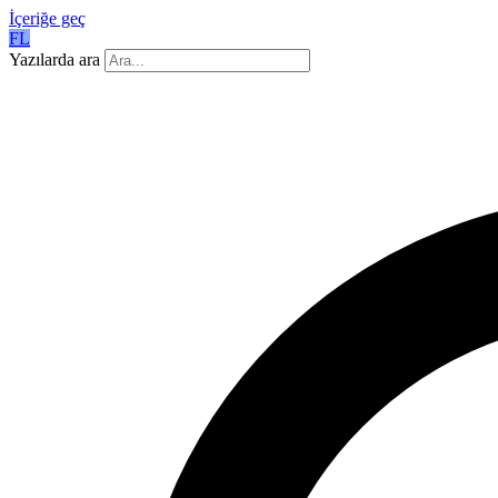
İçeriğe geç
FL
Yazılarda ara