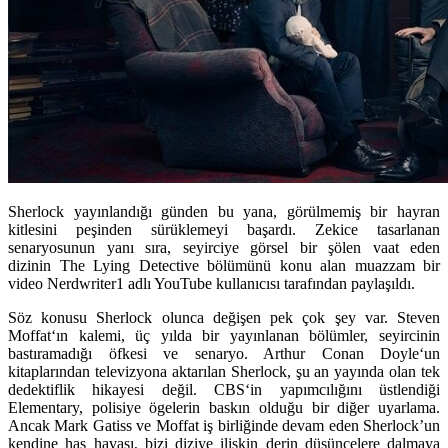
Sherlock yayınlandığı günden bu yana, görülmemiş bir hayran
kitlesini peşinden sürüklemeyi başardı. Zekice tasarlanan
senaryosunun yanı sıra, seyirciye görsel bir şölen vaat eden
dizinin The Lying Detective bölümünü konu alan muazzam bir
video Nerdwriter1 adlı YouTube kullanıcısı tarafından paylaşıldı.
Söz konusu
Sherlock
olunca değişen pek çok şey var.
Steven
Moffat
‘ın kalemi, üç yılda bir yayınlanan bölümler, seyircinin
bastıramadığı öfkesi ve senaryo.
Arthur Conan Doyle
‘un
kitaplarından televizyona aktarılan Sherlock, şu an yayında olan tek
dedektiflik hikayesi değil.
CBS
‘in
yapımcılığını üstlendiği
Elementary
, polisiye ögelerin baskın olduğu bir diğer uyarlama.
Ancak
Mark Gatiss
ve Moffat iş birliğinde devam eden Sherlock’un
kendine has havası, bizi diziye ilişkin derin düşüncelere dalmaya