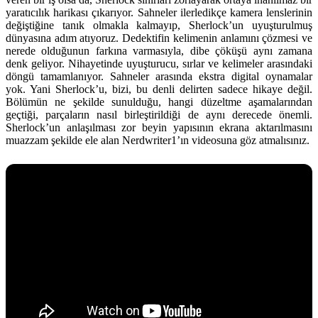
yaratıcılık harikası çıkarıyor. Sahneler ilerledikçe kamera lenslerinin
değiştiğine tanık olmakla kalmayıp, Sherlock’un uyuşturulmuş
dünyasına adım atıyoruz. Dedektifin kelimenin anlamını çözmesi ve
nerede olduğunun farkına varmasıyla, dibe çöküşü aynı zamana
denk geliyor. Nihayetinde uyuşturucu, sırlar ve kelimeler arasındaki
döngü tamamlanıyor. Sahneler arasında ekstra digital oynamalar
yok. Yani Sherlock’u, bizi, bu denli delirten sadece hikaye değil.
Bölümün ne şekilde sunulduğu, hangi düzeltme aşamalarından
geçtiği, parçaların nasıl birleştirildiği de aynı derecede önemli.
Sherlock’un anlaşılması zor beyin yapısının ekrana aktarılmasını
muazzam şekilde ele alan Nerdwriter1’ın videosuna göz atmalısınız.