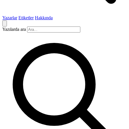
Yazarlar
Etiketler
Hakkında
Yazılarda ara