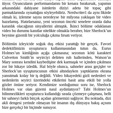
itiyor. Oyuncuların performanslarını bir kenara bırakırsak, yapımın
arkasındaki dahiyane isimlerin diziyi adeta bir topaç gibi
parmaklarında oynattığını söyleyebiliriz. Nerdwriter1 da aynı fikirde
olmalı ki, izlenme sayısı neredeyse bir milyona yaklaşan bir video
hazırlamış. Hatırlarsanız, yeni sezonun önceki senelere oranla daha
karanlık olacağının sinyallerini almıştık. İkinci bölüme odaklanan
video bu durumu kanıtlar nitelikte olmakla beraber, bize Sherlock’un
beynine gizemli bir yolculuğa çıkma fırsatı veriyor.
Bölümün izleyicide soğuk duş etkisi yarattığı bir gerçek. Favori
dedektifimizin uyuşturucu kullanmasından tutun da, Eurus
Holmes’un kimliğinin açığa çıkmasına; sezonun kötü karakteri
Culverton Smith’in seyirciyi delirten ruh hallerinden, Watson’ın
Mary sonrası kendini kaybedişine dek karmaşık ve içinden çıkılması
zor bir hikaye izledik. Hal böyle olunca, sahneler arası geçişler ve
Sherlock’un uyuşturucunun etkisi altındayken yaptıklarını ekrana
yansıtmak kolay bir iş değildi. Video hikayedeki gizli nedenleri ve
nedenlerin seyirci üzerindeki etkilerini basit ama etkili bir yolla
gözler önüne seriyor. Kendimize sorduğumuz soru ise, Sherlock
Holmes var olan gizemi nasıl aydınlatıyor? Tabi Holmes’un
bilinmezlikleri uyuşturucu kullandığı sırada çözmeye çalışması, belli
bir sahneyi farklı birçok açıdan görmemizi sağlıyor. Bu noktada, dizi
akli dengesi yerinde olmayan bir insanın dış dünyaya bakış açısını
bize gerçekçi bir biçimde sunuyor.