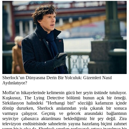
Sherlock’un Dünyasına Derin Bir Yolculuk: Gizemleri Nasıl
Aydınlatıyor?
Moffat’ın hikayelerinde kelimenin gücü her şeyin üstünde tutuluyor.
Kuşkusuz, The Lying Detective bölümü bunun açık bir örneği.
Sirkülasyon halindeki ”Herhangi biri” sözcüğü kafamızın içinde
dönüp dururken, Sherlock anılarından yola çıkarak bir sonuca
varmaya çalışıyor. Geçmiş ve gelecek arasındaki bağlantının
seyirciye çabasızca aktarılması beklediğimiz bir şey değil. Zira
televizyon endüstrisinde sahnelerin yayına hazırlanış biçimi zahmet
veren bir iş olsa da, Sherlock sınırları zorlayarak ortaya inanılmaz bir