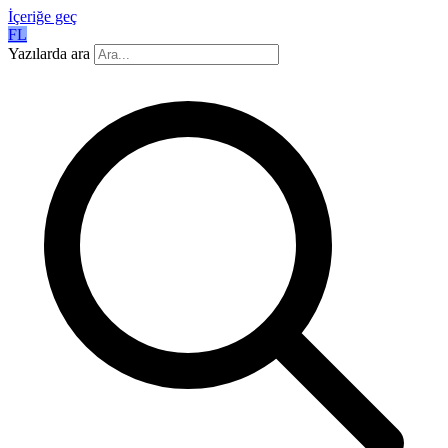
İçeriğe geç
FL
Yazılarda ara