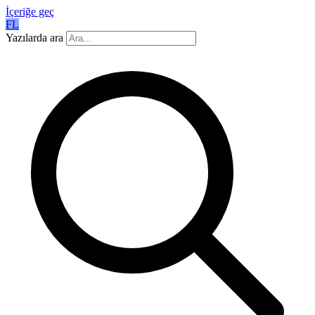
İçeriğe geç
FL
Yazılarda ara