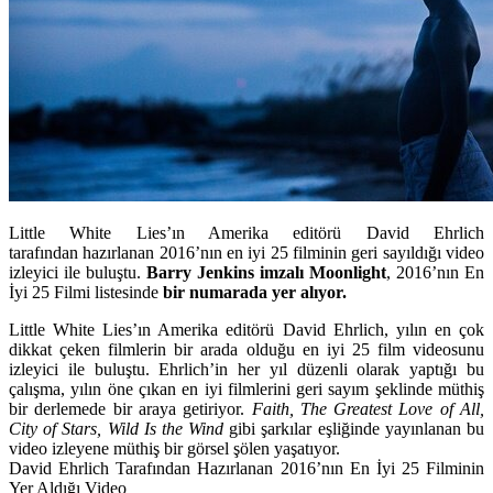
Little White Lies’ın Amerika editörü David Ehrlich
tarafından hazırlanan 2016’nın en iyi 25 filminin geri sayıldığı video
izleyici ile buluştu.
Barry Jenkins imzalı Moonlight
, 2016’nın En
İyi 25 Filmi listesinde
bir numarada yer alıyor.
Little White Lies
’ın Amerika editörü
David Ehrlich,
yılın en çok
dikkat çeken filmlerin bir arada olduğu en iyi 25 film videosunu
izleyici ile buluştu. Ehrlich’in her yıl düzenli olarak yaptığı bu
çalışma, yılın öne çıkan en iyi filmlerini geri sayım şeklinde müthiş
bir derlemede bir araya getiriyor.
Faith, The Greatest Love of All,
City of Stars, Wild Is the Wind
gibi şarkılar eşliğinde yayınlanan bu
video izleyene müthiş bir görsel şölen yaşatıyor.
David Ehrlich Tarafından Hazırlanan 2016’nın En İyi 25 Filminin
Yer Aldığı Video