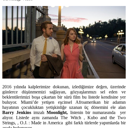
2016 yılında kalplerimize dokunan, izlediğimize değen, üzerinde
günlerce düşünmemizi sağlayan, gözyaşlarımızı sel eden ve
beklentilerimizi boşa çıkartan bir sürü film bu listede kendisine yer
buluyor. Miami’de yetişen eşcinsel Afroamerikan bir adamın
hayatının çocukluktan yetişkinliğe uzanan üç dönemini ele alan
Barry Jenkins
imzalı
Moonlight
,
listenin bir numarasında yer
alıyor. Listede aynı zamanda
The Witch
,
Kubo and the Two
Strings, , O.J. : Made in America
gibi farklı türlerde yapımlarda bir
arada bulunuyor.