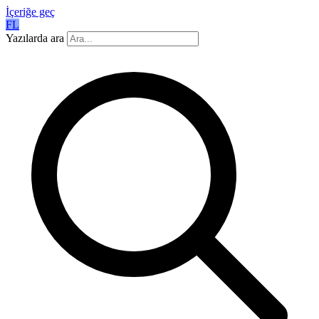
İçeriğe geç
FL
Yazılarda ara