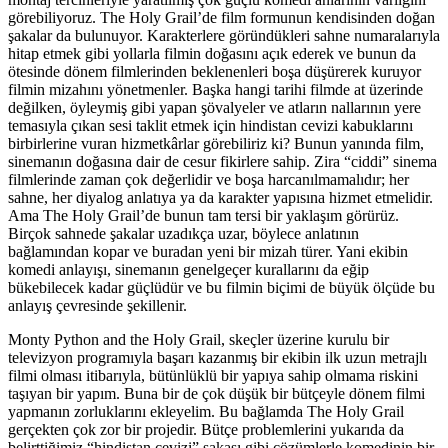
görebiliyoruz. The Holy Grail’de film formunun kendisinden doğan
şakalar da bulunuyor. Karakterlere göründükleri sahne numaralarıyla
hitap etmek gibi yollarla filmin doğasını açık ederek ve bunun da
ötesinde dönem filmlerinden beklenenleri boşa düşürerek kuruyor
filmin mizahını yönetmenler. Başka hangi tarihi filmde at üzerinde
değilken, öyleymiş gibi yapan şövalyeler ve atların nallarının yere
temasıyla çıkan sesi taklit etmek için hindistan cevizi kabuklarını
birbirlerine vuran hizmetkârlar görebiliriz ki? Bunun yanında film,
sinemanın doğasına dair de cesur fikirlere sahip. Zira “ciddi” sinema
filmlerinde zaman çok değerlidir ve boşa harcanılmamalıdır; her
sahne, her diyalog anlatıya ya da karakter yapısına hizmet etmelidir.
Ama The Holy Grail’de bunun tam tersi bir yaklaşım görürüz.
Birçok sahnede şakalar uzadıkça uzar, böylece anlatının
bağlamından kopar ve buradan yeni bir mizah türer. Yani ekibin
komedi anlayışı, sinemanın genelgeçer kurallarını da eğip
bükebilecek kadar güçlüdür ve bu filmin biçimi de büyük ölçüde bu
anlayış çevresinde şekillenir.
Monty Python and the Holy Grail, skeçler üzerine kurulu bir
televizyon programıyla başarı kazanmış bir ekibin ilk uzun metrajlı
filmi olması itibarıyla, bütünlüklü bir yapıya sahip olmama riskini
taşıyan bir yapım. Buna bir de çok düşük bir bütçeyle dönem filmi
yapmanın zorluklarını ekleyelim. Bu bağlamda The Holy Grail
gerçekten çok zor bir projedir. Bütçe problemlerini yukarıda da
belirttiğimiz “hindistan cevizi” şakası gibi çözümlerle komedinin bir