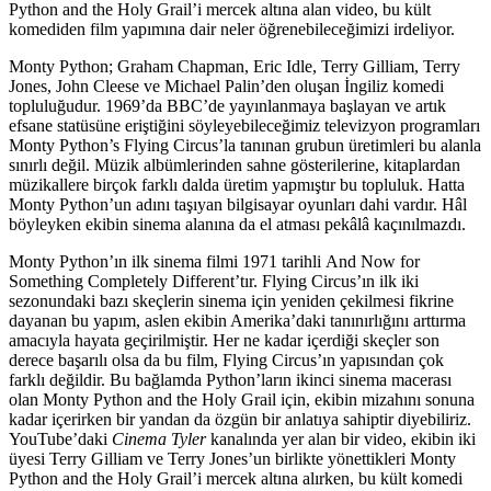
Python and the Holy Grail’i mercek altına alan video, bu kült
komediden film yapımına dair neler öğrenebileceğimizi irdeliyor.
Monty Python; Graham Chapman, Eric Idle, Terry Gilliam, Terry
Jones, John Cleese ve Michael Palin’den oluşan İngiliz komedi
topluluğudur. 1969’da BBC’de yayınlanmaya başlayan ve artık
efsane statüsüne eriştiğini söyleyebileceğimiz televizyon programları
Monty Python’s Flying Circus’la tanınan grubun üretimleri bu alanla
sınırlı değil. Müzik albümlerinden sahne gösterilerine, kitaplardan
müzikallere birçok farklı dalda üretim yapmıştır bu topluluk. Hatta
Monty Python’un adını taşıyan bilgisayar oyunları dahi vardır. Hâl
böyleyken ekibin sinema alanına da el atması pekâlâ kaçınılmazdı.
Monty Python’ın ilk sinema filmi 1971 tarihli And Now for
Something Completely Different’tır. Flying Circus’ın ilk iki
sezonundaki bazı skeçlerin sinema için yeniden çekilmesi fikrine
dayanan bu yapım, aslen ekibin Amerika’daki tanınırlığını arttırma
amacıyla hayata geçirilmiştir. Her ne kadar içerdiği skeçler son
derece başarılı olsa da bu film, Flying Circus’ın yapısından çok
farklı değildir. Bu bağlamda Python’ların ikinci sinema macerası
olan Monty Python and the Holy Grail için, ekibin mizahını sonuna
kadar içerirken bir yandan da özgün bir anlatıya sahiptir diyebiliriz.
YouTube’daki
Cinema Tyler
kanalında yer alan bir video, ekibin iki
üyesi Terry Gilliam ve Terry Jones’un birlikte yönettikleri Monty
Python and the Holy Grail’i mercek altına alırken, bu kült komedi