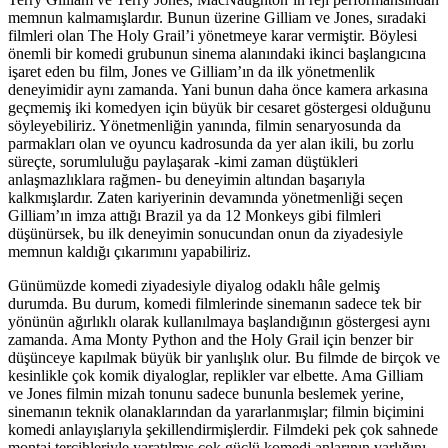
memnun kalmamışlardır. Bunun üzerine Gilliam ve Jones, sıradaki
filmleri olan The Holy Grail’i yönetmeye karar vermiştir. Böylesi
önemli bir komedi grubunun sinema alanındaki ikinci başlangıcına
işaret eden bu film, Jones ve Gilliam’ın da ilk yönetmenlik
deneyimidir aynı zamanda. Yani bunun daha önce kamera arkasına
geçmemiş iki komedyen için büyük bir cesaret göstergesi olduğunu
söyleyebiliriz. Yönetmenliğin yanında, filmin senaryosunda da
parmakları olan ve oyuncu kadrosunda da yer alan ikili, bu zorlu
süreçte, sorumluluğu paylaşarak -kimi zaman düştükleri
anlaşmazlıklara rağmen- bu deneyimin altından başarıyla
kalkmışlardır. Zaten kariyerinin devamında yönetmenliği seçen
Gilliam’ın imza attığı Brazil ya da 12 Monkeys gibi filmleri
düşünürsek, bu ilk deneyimin sonucundan onun da ziyadesiyle
memnun kaldığı çıkarımını yapabiliriz.
Günümüzde komedi ziyadesiyle diyalog odaklı hâle gelmiş
durumda. Bu durum, komedi filmlerinde sinemanın sadece tek bir
yönünün ağırlıklı olarak kullanılmaya başlandığının göstergesi aynı
zamanda. Ama Monty Python and the Holy Grail için benzer bir
düşünceye kapılmak büyük bir yanlışlık olur. Bu filmde de birçok ve
kesinlikle çok komik diyaloglar, replikler var elbette. Ama Gilliam
ve Jones filmin mizah tonunu sadece bununla beslemek yerine,
sinemanın teknik olanaklarından da yararlanmışlar; filmin biçimini
komedi anlayışlarıyla şekillendirmişlerdir. Filmdeki pek çok sahnede
montaj tercihleriyle yaratılmış çok güçlü komedi anlarının varlığını