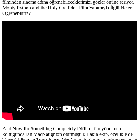
filminden sinema adına öğrenebileceklerimizi gözler önüne seriyor.
Monty Python and the Holy Grail’den Film Yapımıyla İlgili Neler
Öğrenebiliriz?
And Now for Something Completely Different’ın yönetmen
koltuğunda Ian MacNaughton oturmuştur. Lakin ekip, özellikle de
Terry Gilliam ve Terry Jones, MacNaughton’ın reji performansından