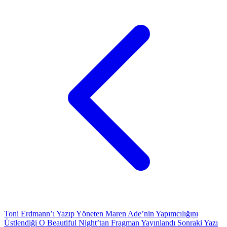
Toni Erdmann’ı Yazıp Yöneten Maren Ade’nin Yapımcılığını
Üstlendiği O Beautiful Night’tan Fragman Yayınlandı
Sonraki Yazı