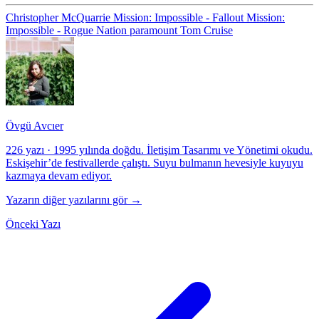
Christopher McQuarrie
Mission: Impossible - Fallout
Mission:
Impossible - Rogue Nation
paramount
Tom Cruise
Övgü Avcıer
226 yazı
·
1995 yılında doğdu. İletişim Tasarımı ve Yönetimi okudu.
Eskişehir’de festivallerde çalıştı. Suyu bulmanın hevesiyle kuyuyu
kazmaya devam ediyor.
Yazarın diğer yazılarını gör →
Önceki Yazı