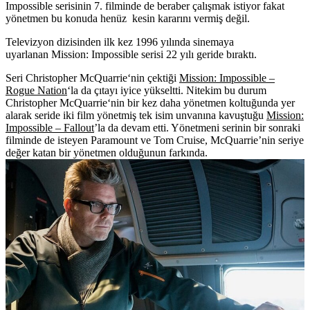
Impossible serisinin 7. filminde de beraber çalışmak istiyor fakat
yönetmen bu konuda henüz kesin kararını vermiş değil.
Televizyon dizisinden ilk kez 1996 yılında sinemaya
uyarlanan
Mission: Impossible
serisi 22 yılı geride bıraktı.
Seri
Christopher McQuarrie
‘nin çektiği
Mission: Impossible –
Rogue Nation
‘la da çıtayı iyice yükseltti. Nitekim bu durum
Christopher McQuarrie‘nin bir kez daha yönetmen koltuğunda yer
alarak seride iki film yönetmiş tek isim unvanına kavuştuğu
Mission:
Impossible – Fallout
’la da devam etti. Yönetmeni serinin bir sonraki
filminde de isteyen
Paramount
ve
Tom Cruise
, McQuarrie’nin seriye
değer katan bir yönetmen olduğunun farkında.