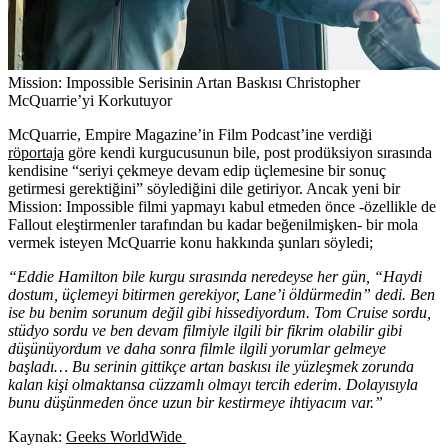
Mission: Impossible Serisinin Artan Baskısı
Christopher
McQuarrie’yi Korkutuyor
McQuarrie, Empire Magazine’in Film Podcast’ine verdiği
röportaja
göre kendi kurgucusunun bile, post prodüksiyon sırasında
kendisine “seriyi çekmeye devam edip üçlemesine bir sonuç
getirmesi gerektiğini” söylediğini dile getiriyor. Ancak yeni bir
Mission: Impossible filmi yapmayı kabul etmeden önce -özellikle de
Fallout eleştirmenler tarafından bu kadar beğenilmişken- bir mola
vermek isteyen McQuarrie konu hakkında şunları söyledi;
“Eddie Hamilton bile kurgu sırasında neredeyse her gün, “Haydi
dostum, üçlemeyi bitirmen gerekiyor, Lane’i öldürmedin” dedi. Ben
ise bu benim sorunum değil gibi hissediyordum. Tom Cruise sordu,
stüdyo sordu ve ben devam filmiyle ilgili bir fikrim olabilir gibi
düşünüyordum ve daha sonra filmle ilgili yorumlar gelmeye
başladı… Bu serinin gittikçe artan baskısı ile yüzleşmek zorunda
kalan kişi olmaktansa cüzzamlı olmayı tercih ederim. Dolayısıyla
bunu düşünmeden önce uzun bir kestirmeye ihtiyacım var.”
Kaynak:
Geeks WorldWide