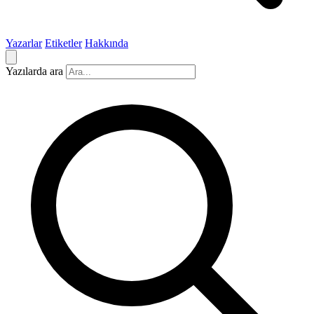
Yazarlar
Etiketler
Hakkında
Yazılarda ara