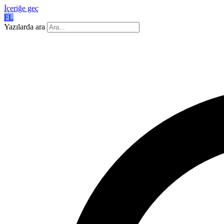
İçeriğe geç
FL
Yazılarda ara