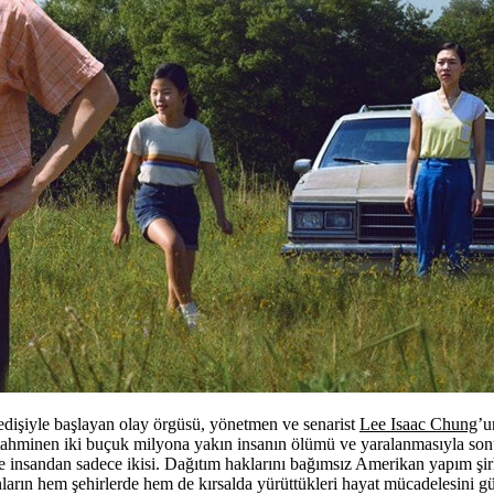
 edişiyle başlayan olay örgüsü, yönetmen ve senarist
Lee Isaac Chung
’u
, tahminen iki buçuk milyona yakın insanın ölümü ve yaralanmasıyla s
insandan sadece ikisi. Dağıtım haklarını bağımsız Amerikan yapım şirke
n hem şehirlerde hem de kırsalda yürüttükleri hayat mücadelesini güçl