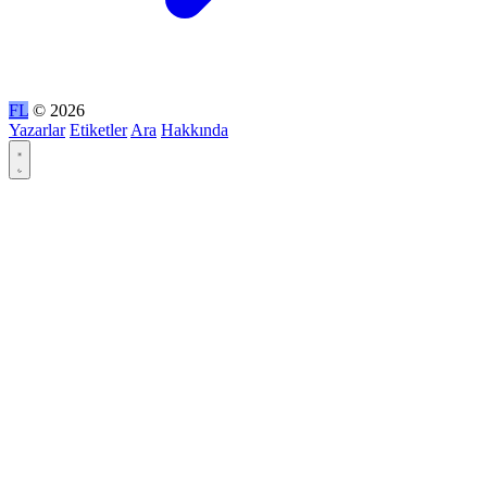
FL
© 2026
Yazarlar
Etiketler
Ara
Hakkında