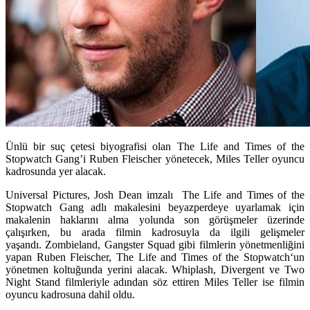
Ünlü bir suç çetesi biyografisi olan The Life and Times of the
Stopwatch Gang’i Ruben Fleischer yönetecek, Miles Teller oyuncu
kadrosunda yer alacak.
Universal Pictures, Josh Dean imzalı
The Life and Times of the
Stopwatch Gang
adlı makalesini beyazperdeye uyarlamak için
makalenin haklarını alma yolunda son görüşmeler üzerinde
çalışırken, bu arada filmin kadrosuyla da ilgili gelişmeler
yaşandı.
Zombieland, Gangster Squad
gibi filmlerin yönetmenliğini
yapan
Ruben Fleischer,
The Life and Times of the Stopwatch
‘un
yönetmen koltuğunda yerini alacak.
Whiplash, Divergent
ve
Two
Night Stand
filmleriyle adından söz ettiren
Miles Teller
ise filmin
oyuncu kadrosuna dahil oldu.