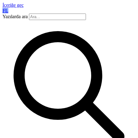
İçeriğe geç
FL
Yazılarda ara