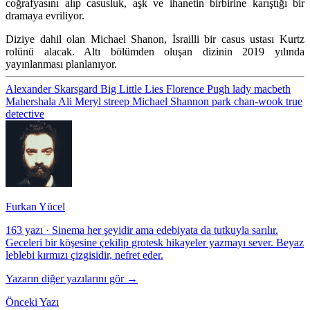
coğrafyasını alıp casusluk, aşk ve ihanetin birbirine karıştığı bir
dramaya evriliyor.
Diziye dahil olan Michael Shanon, İsrailli bir casus ustası Kurtz
rolünü alacak. Altı bölümden oluşan dizinin 2019 yılında
yayınlanması planlanıyor.
Alexander Skarsgard
Big Little Lies
Florence Pugh
lady macbeth
Mahershala Ali
Meryl streep
Michael Shannon
park chan-wook
true
detective
Furkan Yücel
163 yazı
·
Sinema her şeyidir ama edebiyata da tutkuyla sarılır.
Geceleri bir köşesine çekilip grotesk hikayeler yazmayı sever. Beyaz
leblebi kırmızı çizgisidir, nefret eder.
Yazarın diğer yazılarını gör →
Önceki Yazı