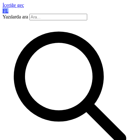
İçeriğe geç
FL
Yazılarda ara