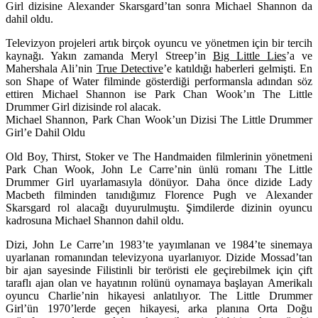
Girl dizisine Alexander Skarsgard’tan sonra Michael Shannon da
dahil oldu.
Televizyon projeleri artık birçok oyuncu ve yönetmen için bir tercih
kaynağı. Yakın zamanda
Meryl Streep
’in
Big Little Lies
’a ve
Mahershala Ali
’nin
True Detective
’e katıldığı haberleri gelmişti. En
son Shape of Water filminde gösterdiği performansla adından söz
ettiren
Michael Shannon
ise
Park Chan Wook
’ın
The Little
Drummer Girl
dizisinde rol alacak.
Michael Shannon, Park Chan Wook’un Dizisi The Little Drummer
Girl’e Dahil Oldu
Old Boy, Thirst, Stoker ve The Handmaiden filmlerinin yönetmeni
Park Chan Wook,
John Le Carre
’nin ünlü romanı The Little
Drummer Girl uyarlamasıyla dönüyor. Daha önce dizide Lady
Macbeth filminden tanıdığımız
Florence Pugh
ve
Alexander
Skarsgard
rol alacağı duyurulmuştu. Şimdilerde dizinin oyuncu
kadrosuna
Michael Shannon
dahil oldu.
Dizi, John Le Carre’ın 1983’te yayımlanan ve 1984’te sinemaya
uyarlanan romanından televizyona uyarlanıyor. Dizide Mossad’tan
bir ajan sayesinde Filistinli bir teröristi ele geçirebilmek için çift
taraflı ajan olan ve hayatının rolünü oynamaya başlayan Amerikalı
oyuncu Charlie’nin hikayesi anlatılıyor. The Little Drummer
Girl’ün 1970’lerde geçen hikayesi, arka planına Orta Doğu