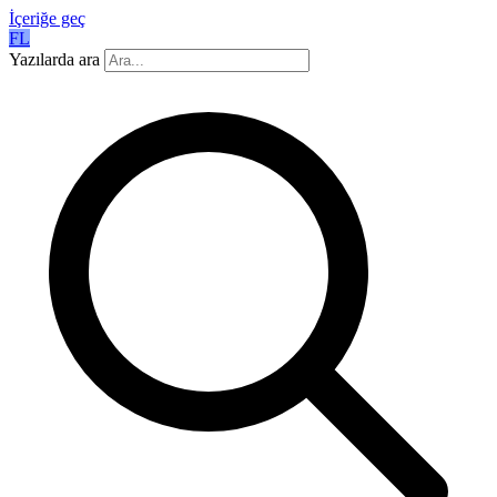
İçeriğe geç
FL
Yazılarda ara