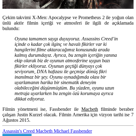
Çekim takvimi
X-Men: Apocalypse
ve
Prometheus 2
ile yoğun olan
ünlü aktör filmin içeriği ve atmosferi ile ilgili de açıklamada
bulundu:
Oyuna tamamen saygı duyuyoruz. Assassins Creed’in
içinde o kadar çok ilginç ve havalı fikirler var ki
hangilerini filme aktaracağımız konusunda arada
kalmış durumdayız. Ayrıca, bu zengin içeriğin yanına
ekip olarak biz de oyunun atmosferine uygun bazı
fikirler ekliyoruz. Oyunun geçtiği dünyayı çok
seviyorum, DNA hafızası ile geçmişe dönüş fikri
inanılmaz bir şey. Oyunu oynadığımda olası bir
uyarlamanın harika bir sinematik deneyim
olabileceğini düşünmüştüm. Bu yüzden, oyunu uzun
metraja uyarlarken bu zengin özü korumaya ayrıca
dikkat ediyoruz.
Filmin yönetmeni ise, Fassbender ile
Macbeth
filminde beraber
çalışan
Justin Kurzel
olacak. Filmin Amerika için vizyon tarihi ise 7
Ağustos 2015.
Assassin's Creed
Macbeth
Michael Fassbender