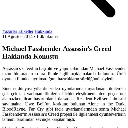
Yazarlar
Etiketler
Hakkında
11 Ağustos 2014
·
1 dk okuma
Michael Fassbender Assassin’s Creed
Hakkında Konuştu
Assassin’s Creed’in başrolü ve yapımcılarından Michael Fassbender
uzun bir aradan sonra filmle ilgili açıklamalarda bulundu. Ünlü
oyuncu filmden ayrılmadığını, hazırlıkların sürdüğünü söyledi.
Sinema dünyası yıllardır video oyunlarından uyarlanan filmlerden
çok çekti. Uyarlanan filmlerin hiçbiri eleştirmenlerden geçer not
alamazken, ticari başarı olarak da sadece
Resident Evil
serisinin ismi
sayılmakta. Uwe Boll’un korkunç bulunan
Alone in the Dark
,
BloodRayne
,
Far Cry
gibi facia uyarlamalarından sonra
Michael
Fassbender
‘ın
Assassin’s Creed
projesi ile ilgilenmesi oyunseverlerin
tamamı tarafından sevinçle karşılanmıştı.