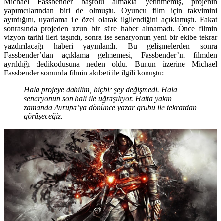
Michael Fassbender başrolü almakla yetinmemiş, projenin
yapımcılarından biri de olmuştu. Oyuncu film için takvimini
ayırdığını, uyarlama ile özel olarak ilgilendiğini açıklamıştı. Fakat
sonrasında projeden uzun bir süre haber alınamadı. Önce filmin
vizyon tarihi ileri taşındı, sonra ise senaryonun yeni bir ekibe tekrar
yazdırılacağı haberi yayınlandı. Bu gelişmelerden sonra
Fassbender’dan açıklama gelmemesi, Fassbender’ın filmden
ayrıldığı dedikodusuna neden oldu. Bunun üzerine Michael
Fassbender sonunda filmin akıbeti ile ilgili konuştu:
Hala projeye dahilim, hiçbir şey değişmedi. Hala
senaryonun son hali ile uğraşılıyor. Hatta yakın
zamanda Avrupa’ya dönünce yazar grubu ile tekrardan
görüşeceğiz.