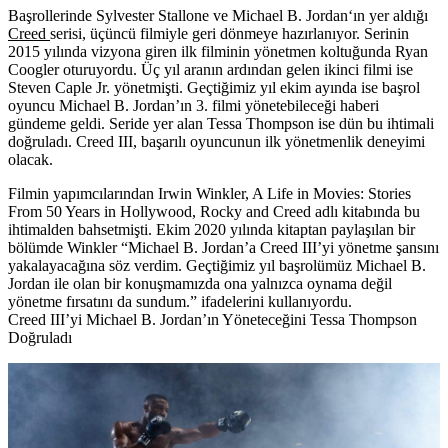
Başrollerinde
Sylvester Stallone
ve
Michael B. Jordan
‘ın yer aldığı
Creed
serisi, üçüncü filmiyle geri dönmeye hazırlanıyor. Serinin
2015 yılında vizyona giren ilk filminin yönetmen koltuğunda
Ryan
Coogler
oturuyordu. Üç yıl aranın ardından gelen ikinci filmi ise
Steven Caple Jr.
yönetmişti. Geçtiğimiz yıl ekim ayında ise başrol
oyuncu Michael B. Jordan’ın 3. filmi yönetebileceği haberi
gündeme geldi. Seride yer alan
Tessa Thompson
ise dün bu ihtimali
doğruladı. Creed III, başarılı oyuncunun ilk yönetmenlik deneyimi
olacak.
Filmin yapımcılarından
Irwin Winkler,
A Life in Movies: Stories
From 50 Years in Hollywood, Rocky and Creed adlı kitabında bu
ihtimalden bahsetmişti. Ekim 2020 yılında kitaptan paylaşılan bir
bölümde Winkler “Michael B. Jordan’a Creed III’yi yönetme şansını
yakalayacağına söz verdim. Geçtiğimiz yıl başrolümüz Michael B.
Jordan ile olan bir konuşmamızda ona yalnızca oynama değil
yönetme fırsatını da sundum.” ifadelerini kullanıyordu.
Creed III’yi Michael B. Jordan’ın Yöneteceğini Tessa Thompson
Doğruladı