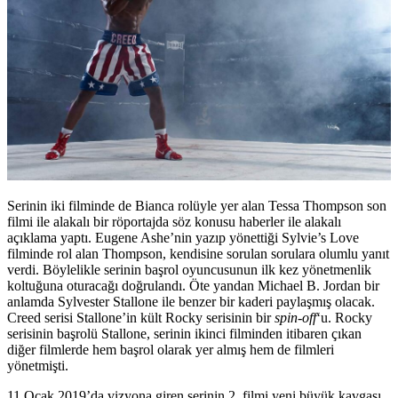
Serinin iki filminde de Bianca rolüyle yer alan Tessa Thompson son
filmi ile alakalı bir röportajda söz konusu haberler ile alakalı
açıklama yaptı. Eugene Ashe’nin yazıp yönettiği Sylvie’s Love
filminde rol alan Thompson, kendisine sorulan sorulara olumlu yanıt
verdi. Böylelikle serinin başrol oyuncusunun ilk kez yönetmenlik
koltuğuna oturacağı doğrulandı. Öte yandan Michael B. Jordan bir
anlamda Sylvester Stallone ile benzer bir kaderi paylaşmış olacak.
Creed serisi Stallone’in kült Rocky serisinin bir
spin-off
‘u. Rocky
serisinin başrolü Stallone, serinin ikinci filminden itibaren çıkan
diğer filmlerde hem başrol olarak yer almış hem de filmleri
yönetmişti.
11 Ocak 2019’da vizyona giren serinin 2. filmi yeni büyük kavgası