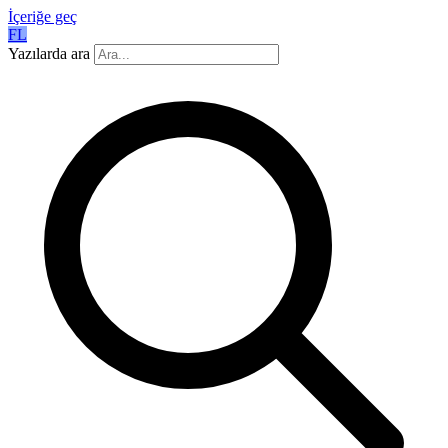
İçeriğe geç
FL
Yazılarda ara