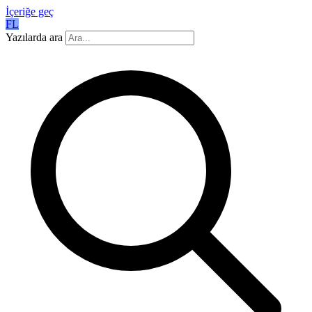
İçeriğe geç
FL
Yazılarda ara