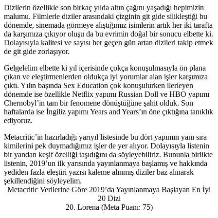
Dizilerin özellikle son birkaç yılda altın çağını yaşadığı hepimizin
malumu. Filmlerle diziler arasındaki çizginin git gide silikleştiği bu
dönemde, sinemada görmeye alıştığımız isimlerin artık her iki tarafta
da karşımıza çıkıyor oluşu da bu evrimin doğal bir sonucu elbette ki.
Dolayısıyla kalitesi ve sayısı her geçen gün artan dizileri takip etmek
de git gide zorlaşıyor.
Gelgelelim elbette ki yıl içerisinde çokça konuşulmasıyla ön plana
çıkan ve eleştirmenlerden oldukça iyi yorumlar alan işler karşımıza
çıktı. Yılın başında Sex Education çok konuşulurken ilerleyen
dönemde ise özellikle Netflix yapımı Russian Doll ve HBO yapımı
Chernobyl’in tam bir fenomene dönüştüğüne şahit olduk. Son
haftalarda ise İngiliz yapımı Years and Years’ın öne çıktığına tanıklık
ediyoruz.
Metacritic’in hazırladığı yarıyıl listesinde bu dört yapımın yanı sıra
kimilerini pek duymadığımız işler de yer alıyor. Dolayısıyla listenin
bir yandan keşif özelliği taşıdığını da söyleyebiliriz. Bununla birlikte
listenin, 2019’un ilk yarısında yayınlanmaya başlamış ve hakkında
yediden fazla eleştiri yazısı kaleme alınmış diziler baz alınarak
şekillendiğini söyleyelim.
Metacritic Verilerine Göre 2019’da Yayınlanmaya Başlayan En İyi
20 Dizi
20. Lorena (Meta Puanı: 75)