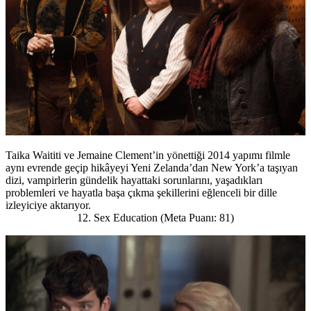
Taika Waititi ve Jemaine Clement’in yönettiği 2014 yapımı filmle
aynı evrende geçip hikâyeyi Yeni Zelanda’dan New York’a taşıyan
dizi, vampirlerin gündelik hayattaki sorunlarını, yaşadıkları
problemleri ve hayatla başa çıkma şekillerini eğlenceli bir dille
izleyiciye aktarıyor.
12. Sex Education (Meta Puanı: 81)