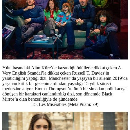
Yılın başındaki Altın Küre’de kazandığı ödüllerle dikkat çeken A
Very English Scandal’la dikkat çeken Russell T. Davies’in
yaratıcılığını yaptığı dizi, Manchester’da yaşayan bir ailenin 2019’da
yaşanan kritik bir gecenin ardından yaşadığı 15 yıllık süreci
merkezine alıyor. Emma Thompson’ın ünlü bir simadan politikacıya
dönüşen bir karakteri canlandırdığı dizi, son dönemde Black
Mirror’a olan benzerliğiyle de gündemde.
15. Les Misérables (Meta Puanı: 79)