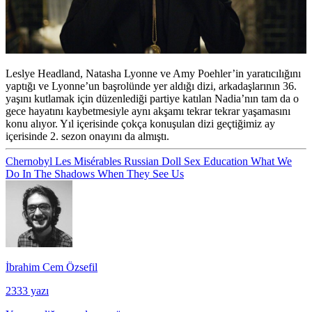
Leslye Headland, Natasha Lyonne ve Amy Poehler’in yaratıcılığını
yaptığı ve Lyonne’un başrolünde yer aldığı dizi, arkadaşlarının 36.
yaşını kutlamak için düzenlediği partiye katılan Nadia’nın tam da o
gece hayatını kaybetmesiyle aynı akşamı tekrar tekrar yaşamasını
konu alıyor. Yıl içerisinde çokça konuşulan dizi geçtiğimiz ay
içerisinde 2. sezon onayını da almıştı.
Chernobyl
Les Misérables
Russian Doll
Sex Education
What We
Do In The Shadows
When They See Us
İbrahim Cem Özsefil
2333 yazı