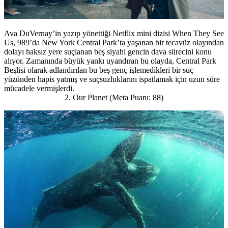
Ava DuVernay’in yazıp yönettiği Netflix mini dizisi When They See
Us, 989’da New York Central Park’ta yaşanan bir tecavüz olayından
dolayı haksız yere suçlanan beş siyahi gencin dava sürecini konu
alıyor. Zamanında büyük yankı uyandıran bu olayda, Central Park
Beşlisi olarak adlandırılan bu beş genç işlemedikleri bir suç
yüzünden hapis yatmış ve suçsuzluklarını ispatlamak için uzun süre
mücadele vermişlerdi.
2. Our Planet (Meta Puanı: 88)