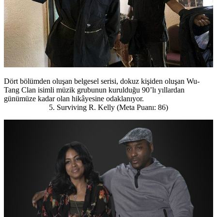
Dört bölümden oluşan belgesel serisi, dokuz kişiden oluşan Wu-
Tang Clan isimli müzik grubunun kurulduğu 90’lı yıllardan
günümüze kadar olan hikâyesine odaklanıyor.
5. Surviving R. Kelly (Meta Puanı: 86)