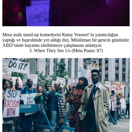
Mısır asıllı stand-up komedyeni Ramy Youssef’in yaratıcılığını
yaptığı ve başrolünde yer aldığı dizi, Müslüman bir gencin günümüz
ABD’sinde hayatını sürdürmeye çalışmasını anlatıyor.
3. When They See Us (Meta Puanı: 87)