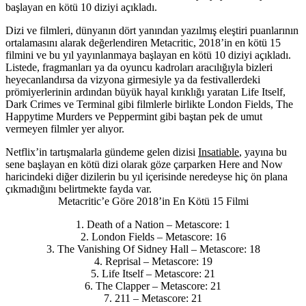
başlayan en kötü 10 diziyi açıkladı.
Dizi ve filmleri, dünyanın dört yanından yazılmış eleştiri puanlarının
ortalamasını alarak değerlendiren
Metacritic
, 2018’in en kötü 15
filmini ve bu yıl yayınlanmaya başlayan en kötü 10 diziyi açıkladı.
Listede, fragmanları ya da oyuncu kadroları aracılığıyla bizleri
heyecanlandırsa da vizyona girmesiyle ya da festivallerdeki
prömiyerlerinin ardından büyük hayal kırıklığı yaratan
Life Itself,
Dark Crimes
ve
Terminal
gibi filmlerle birlikte
London Fields, The
Happytime Murders
ve
Peppermint
gibi baştan pek de umut
vermeyen filmler yer alıyor.
Netflix’in tartışmalarla gündeme gelen dizisi
Insatiable
, yayına bu
sene başlayan en kötü dizi olarak göze çarparken
Here and Now
haricindeki diğer dizilerin bu yıl içerisinde neredeyse hiç ön plana
çıkmadığını belirtmekte fayda var.
Metacritic’e Göre 2018’in En Kötü 15 Filmi
1.
Death of a Nation
– Metascore: 1
2.
London Fields
– Metascore: 16
3.
The Vanishing Of Sidney Hall
– Metascore: 18
4.
Reprisal
– Metascore: 19
5.
Life Itself
– Metascore: 21
6.
The Clapper
– Metascore: 21
7.
211
– Metascore: 21