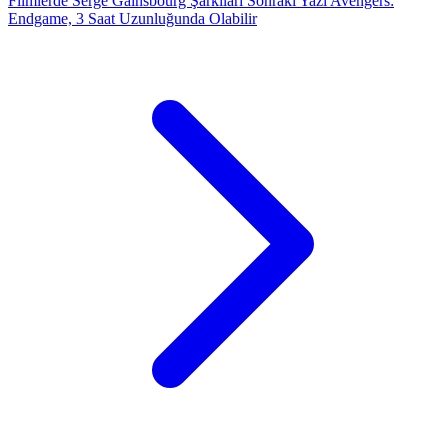
Filmlerde Serge Gainsbourg Şarkıları
Sonraki Yazı
Avengers:
Endgame, 3 Saat Uzunluğunda Olabilir