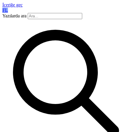
İçeriğe geç
FL
Yazılarda ara