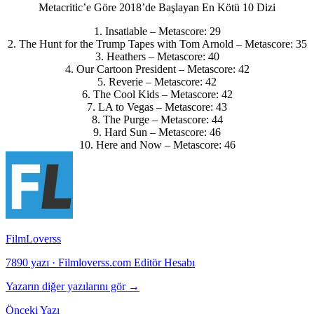
Metacritic’e Göre 2018’de Başlayan En Kötü 10 Dizi
1.
Insatiable
– Metascore: 29
2.
The Hunt for the Trump Tapes with Tom Arnold
– Metascore: 35
3.
Heathers
– Metascore: 40
4.
Our Cartoon President
– Metascore: 42
5.
Reverie
– Metascore: 42
6.
The Cool Kids
– Metascore: 42
7.
LA to Vegas
– Metascore: 43
8.
The Purge
– Metascore: 44
9.
Hard Sun
– Metascore: 46
10.
Here and Now
– Metascore: 46
FilmLoverss
7890 yazı
·
Filmloverss.com Editör Hesabı
Yazarın diğer yazılarını gör →
Önceki Yazı