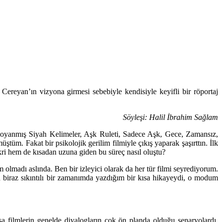
Cereyan’ın vizyona girmesi sebebiyle kendisiyle keyifli bir röportaj
Söyleşi: Halil İbrahim Sağlam
za Boyanmış Siyah Kelimeler, Aşk Ruleti, Sadece Aşk, Gece, Zamansız,
tüm. Fakat bir psikolojik gerilim filmiyle çıkış yaparak şaşırttın. İlk
kri hem de kısadan uzuna giden bu süreç nasıl oluştu?
 olmadı aslında. Ben bir izleyici olarak da her tür filmi seyrediyorum.
biraz sıkıntılı bir zamanımda yazdığım bir kısa hikayeydi, o modum
a filmlerin genelde diyalogların çok ön planda olduğu senaryolardı.