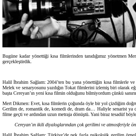
Bugüne kadar yönettiği kısa filmlerinden tanıdığımız yönetmen Mert 
gerçekleştirdik.
Halil İbrahim Sağlam: 2004’ten bu yana yönettiğin kısa filmlerle ve
Melek ve senaryosunu yazdığın Tokat filmlerini izlemiş biri olarak eğe
başta Cereyan’ın yeni kısa filmin olduğunu bilmiyordum çünkü sanırım 
Mert Dikmen:
Evet, kısa filmlerin çoğunda öyle bir yol çizdiğim doğru
Gerilim de, romantik de, komedi de, dram da… Haliyle senarist ya 
filme geçti ve ardından uzun metraja dönüştü. Yani biraz tesadüf böyl
Cereyan’ın ikili diyaloglarından çok gerilimi ve atmosferiyle 
Halil İbrahim Sağlam: Türkiye’de pek fazla psikolojik gerilim örne