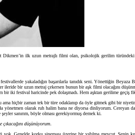
Dikmen’in ilk uzun metrajlı filmi olan, psikolojik gerilim türündeki 
 festivallerde yakaladığın başarılarla tanıdık seni. Yönettiğin Beya
r ileride bir uzun metraj çekersen bunun bir aşk filmi olacağını düşünmüş
bir iki festival haricinde pek dolaşmadı. Hem aşktan gerilime geçiş fi
 ama hiçbir zaman tek bir türe odaklanıp da öyle gitmek gibi bir niyetim
da yönetmen olarak ruh halim bana ne diyorsa dinliyorum. Cereyan da 
e şeyler sanırım, böyle olması gerekiyormuş demek ki.
öne çıkacağını düşünüyorum.
ği yok. Genelde korku sineması üzerine bir yığılma mevcut. Senin kıs