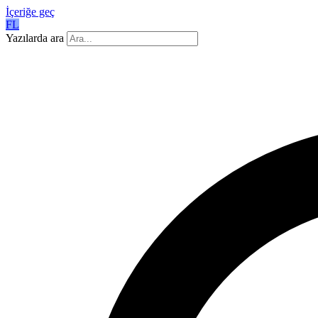
İçeriğe geç
FL
Yazılarda ara