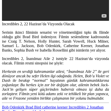
Incredibles 2, 22 Haziran’da Vizyonda Olacak
Serinin ikinci filminin senarist ve yönetmenliğini tıpkı ilk filmde
olduğu gibi Brad Bird üstleniyor. Filmin seslendirme kadrosunda
ise
Craig T. Nelson, Holly Hunter, Sarah Vowell, Huck Milner,
Samuel L. Jackson, Bob Odenkirk, Catherine Keener, Jonathan
Banks, Sophia Bush
ve
Isabella Rossellini
gibi isimlerin yer alıyor.
Incredibles 2,
İnanılmaz Aile 2
ismiyle
22 Haziran
‘da vizyonda
olacak. Filmin resmi sinopsisi ise şöyle:
Herkesin en sevdiği kahramanlar ailesi, “İnanılmaz Aile 2” ile geri
dönüyor ancak bu sefer Helen ilgi odağında. Helen, Bob’u Violet ve
Dash ile bırakıp “normal” hayatının günlük kahramanlıklarına
yoğunlaşır. Bu herkes için zor bir değişim olur, ailenin bebek Jack-
Jack’in gelişen süper güçlerinden habersiz olması işi daha da
zorlaştırır. Filmin yeni kötü adamı zeki ve tehlikeli bir plan yapınca,
aile ve Frozone yeniden birlikte çalışmanın bir yolunu bulmalıdır.
Bob Odenkirk
Brad Bird
catherine keener
Incredibles 2
Jonathan