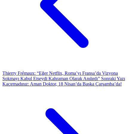
Thierry Frémaux: “Eğer Netflix, Roma’yı Fransa’da Vizyona
Sokmayı Kabul Etseydi Kahraman Olarak Anılırdı”
Sonraki Yazı
Kaçırmadınız: Aman Doktor, 18 Nisan’da Başka Çarşamba’da!