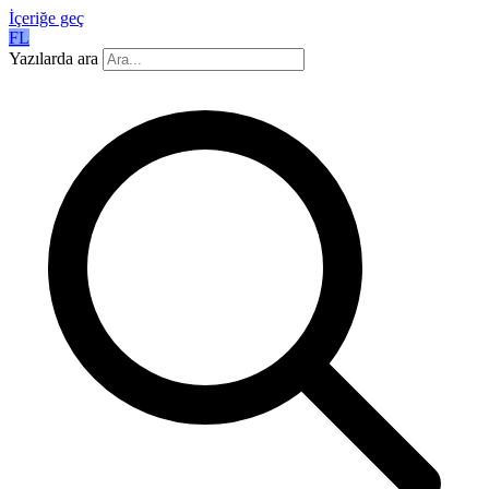
İçeriğe geç
FL
Yazılarda ara