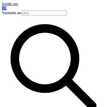
İçeriğe geç
FL
Yazılarda ara