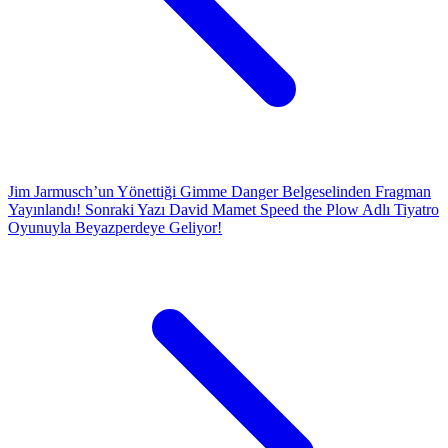
Jim Jarmusch’un Yönettiği Gimme Danger Belgeselinden Fragman
Yayınlandı!
Sonraki Yazı
David Mamet Speed the Plow Adlı Tiyatro
Oyunuyla Beyazperdeye Geliyor!