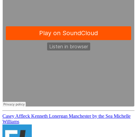
Casey Affleck
Kenneth Lonergan
Manchester by the Sea
Michelle
Williams