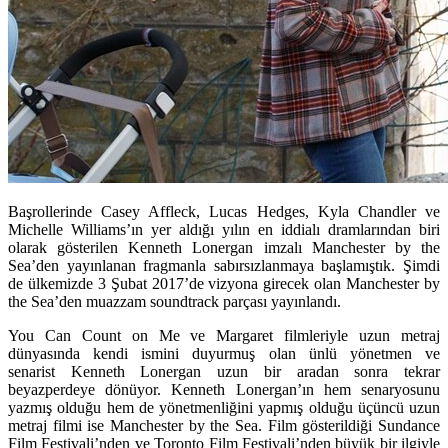
Başrollerinde Casey Affleck, Lucas Hedges, Kyla Chandler ve
Michelle Williams’ın yer aldığı yılın en iddialı dramlarından biri
olarak gösterilen Kenneth Lonergan imzalı Manchester by the
Sea’den yayınlanan fragmanla sabırsızlanmaya başlamıştık. Şimdi
de ülkemizde 3 Şubat 2017’de vizyona girecek olan Manchester by
the Sea’den muazzam soundtrack parçası yayınlandı.
You Can Count on Me ve Margaret filmleriyle uzun metraj
dünyasında kendi ismini duyurmuş olan ünlü yönetmen ve
senarist
Kenneth Lonergan
uzun bir aradan sonra tekrar
beyazperdeye dönüyor. Kenneth Lonergan’ın hem senaryosunu
yazmış olduğu hem de yönetmenliğini yapmış olduğu üçüncü uzun
metraj filmi ise
Manchester by the Sea
. Film gösterildiği Sundance
Film Festivali’nden ve Toronto Film Festivali’nden büyük bir ilgiyle