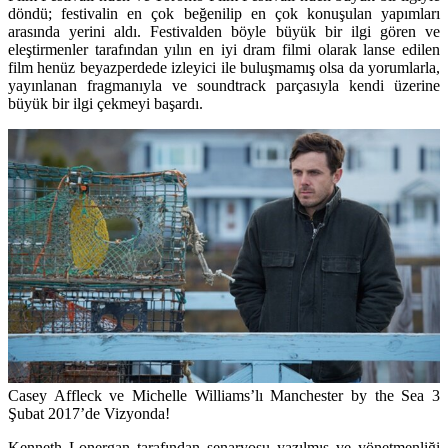
döndü; festivalin en çok beğenilip en çok konuşulan yapımları
arasında yerini aldı. Festivalden böyle büyük bir ilgi gören ve
eleştirmenler tarafından yılın en iyi dram filmi olarak lanse edilen
film henüz beyazperdede izleyici ile buluşmamış olsa da yorumlarla,
yayınlanan fragmanıyla ve soundtrack parçasıyla kendi üzerine
büyük bir ilgi çekmeyi başardı.
Casey Affleck ve Michelle Williams’lı Manchester by the Sea 3
Şubat 2017’de Vizyonda!
Kenneth Lonergan tarafından senaryosu yazılmış ve yönetmenliği