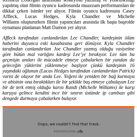
yapılmış olan filmin oyuncu kadrosunda muazzam performansları ile
dikkat çeken isimler yer alıyor. Filmin oyuncu kadrosunu
Casey
Affleck, Lucas Hedges, Kyla Chandler
ve
Michelle
Williams
oluştururken filmin yapımcıları arasında ilk başta başrolde
oynaması planlanan
Matt Damon
yer alıyor.
Affleck tarafından canlandırılan Lee Chandler, kardeşinin ölüm
haberini duyunca eski kasabasına geri dönüyor. Kyla Chandler
tarafından canlandırılan Joe Chandler yazmış olduğu vasiyetine
göre bütün mal varlığını kardeşi Lee’ye bırakıyor. Lee tüm bu
geçmişin anıları ile mücadele etmeye çabalarken bir yandan da
geleceğin yüklerini yüklenmeye başlıyor çünkü kardeşinin 16
yaşındaki oğlunun (Lucas Hedges tarafından canlandırılan Patrick)
varisi de oluyor bir anda Lee. Yeğeni ile yeniden bir bağ kurmaya
ve abisinin ona bıraktıkları ile bir şekilde baş etmeye çabalayan Lee
bir de terk etmiş olduğu karısı Randi (Michelle Williams)
ile karşı
karşıya gelince kendini ince bir sınırın üstünde ip cambazı gibi
dengede durmaya çabalarken buluyor.