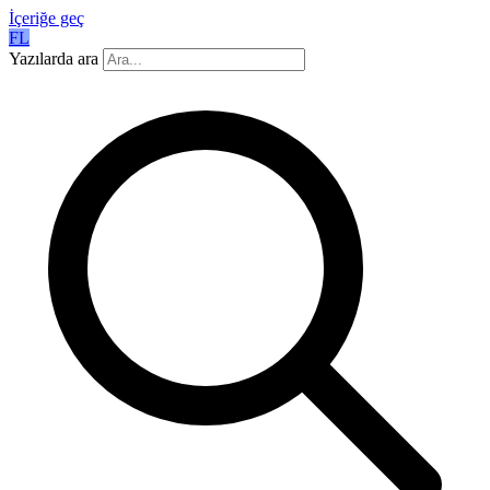
İçeriğe geç
FL
Yazılarda ara