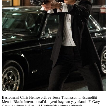
Başrollerini Chris Hemsworth ve Tessa Thompson’ın üstlendiği
Men in Black: International’dan yeni fragman yayınlandı. F. Gary
Gray’in yönettiği film, 14 Haziran’da vizyona girecek.