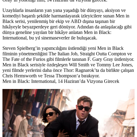
Uzaylılarla insanların yan yana yaşadığı bir dünyayı, aksiyon ve
komediyi başarılı şekilde harmanlayarak izleyicilere sunan
Men in
Black
serisi, yenilenmiş bir ekip ve ABD dışına taşınan bir
hikâyeyle beyazperdeye geri dönüyor. Adından da anlaşılacağı gibi
dünya geneline yayılan bir hikâye anlatan
Men in Black:
International
, bu yıl sinemaseverler ile buluşacak.
Steven Spielberg’in yapımcılığını üstlendiği yeni Men in Black
filminin yönetmenliğini The Italian Job, Straight Outta Compton ve
The Fate of the Furios gibi filmlerle tanınan
F. Gary Gray
üstleniyor.
Men in Black serisiyle özdeşleşen Will Smith ve Tommy Lee Jones,
yeni filmde yerlerini daha önce Thor: Ragnarok’ta da birlikte çalışan
Chris Hemsworth
ve
Tessa Thompson
‘a bırakıyor.
Men in Black: International, 14 Haziran’da Vizyona Girecek