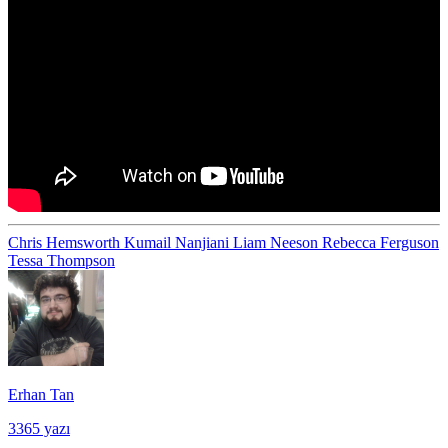
Chris Hemsworth
Kumail Nanjiani
Liam Neeson
Rebecca Ferguson
Tessa Thompson
Erhan Tan
3365 yazı