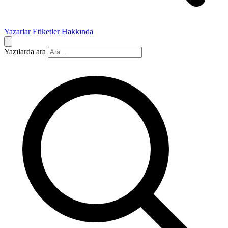
Yazarlar
Etiketler
Hakkında
Yazılarda ara