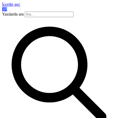
İçeriğe geç
FL
Yazılarda ara