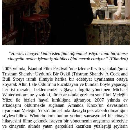
“Herkes cinayeti kimin işlediğini öğrenmek istiyor ama hiç kimse
cinayetin neden işlenmiş olabileceğini merak etmiyor.” (Filmden)
2005 yılında, İstanbul Film Festivali’nde izleme fırsatı yakaladığımız
Tristram Shandy: Uyduruk Bir Öykü (Tristram Shandy: A Cock and
Bull Story)
isimli filmiyle harika bir edebiyat uyarlaması ortaya
koyarak Altın Lale Ödülü’nü kucaklayan ve bundan böyle yapacağı
her işi merakla beklememizi sağlayan İngiliz yönetmen Michael
Winterbottom; ne yazık ki, türler arasında gezinen son filmi Meleğin
Yüzü ile bizleri hayal kırıklığına uğratıyor. 2007 yılında ev
arkadaşını öldürmekle suçlanan Amanda Knox’un davasından
uyarlanan Meleğin Yüzü’nün aslında davayla pek alakalı olmadığını
söyleyebiliriz. Winterbottom bunun yerine; sansasyonel bir cinayet
hikayesini filme çekmek isteyen bir yönetmenin araştırma süreciyle
ve cinayetin altında yatan gerçekleri kazırken yüzleştiği şeylerin