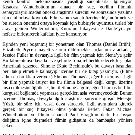
kendi kontrol mekanizmasına yaşattığı sarsıntılarla ilgileniyor.
Kısacası Winterbottom’un amacı; bir suç, gerilim filminin
senaryolaştırılmadan önceki araştırma sürecini ve sonrasında yazılma
sürecini ortaya koymak. Film yapım sanatı üzerine düşündürmek ve
bu sürecin önemini ortaya koymak için birbiriyle uyumsuz türleri bir
araya getiren Winterbottom; Knox’un hikayesi ile Dante’yi aynı
nefeste birleştirerek kafaları iyice karıştırıyor.
Eşinden yeni boşanmış bir yönetmen olan Thomas (Daniel Brühl),
Elizabeth Pryce cinayeti ve onu öldürmekle suçlanan ev arkadaşı
Jessica Fuller’ın davasıyla ilgili bir film yapmak için Siena’ya gelir.
Bu labirentimsi davada –ve şehirde- ona rehberlik edecek kişi olan
Amerikalı gazeteci Simone (Kate Beckinsale), bu davayı başından
beri takip etmekle kalmayıp üzerine bir de kitap yazmıştır. (Filme
adını da bu kitap veriyor.) Simone Thomas’a, eğer bu konuyla ilgili
bir film yapmak istiyor ise bu filmin belgesel değil kurgu üzerine
inşa edilmesini öğütler. Çünkü Simone’a göre; eğer Thomas bu filmi
kurgusal bağlamda yapmazsa gerçekleri asla veremeyecektir. Bunun
üzerine Thomas, davayla ilgili araştırma sürecine girişir. Meleğin
Yüzü, bir süre için yasal dava süreciyle ilgili ayrıntılara girerek
gerçek bir suç hikayesi olma yolunda ilerler. Fakat Michael
Winterbottom ve filmin senaristi Paul Viragh’ın derin bir tavşan
deliğinin içine düşmeleri filmin gidişatını da bambaşka yönlere
çeker.