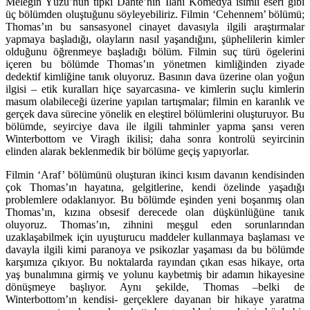
Meleğin Yüzü’nün tıpkı Dante’nin
İlahi Komedya
isimli eseri gibi
üç bölümden oluştuğunu söyleyebiliriz. Filmin ‘Cehennem’ bölümü;
Thomas’ın bu sansasyonel cinayet davasıyla ilgili araştırmalar
yapmaya başladığı, olayların nasıl yaşandığını, şüphelilerin kimler
olduğunu öğrenmeye başladığı bölüm. Filmin suç türü ögelerini
içeren bu bölümde Thomas’ın yönetmen kimliğinden ziyade
dedektif kimliğine tanık oluyoruz. Basının dava üzerine olan yoğun
ilgisi – etik kuralları hiçe sayarcasına- ve kimlerin suçlu kimlerin
masum olabileceği üzerine yapılan tartışmalar; filmin en karanlık ve
gerçek dava sürecine yönelik en eleştirel bölümlerini oluşturuyor. Bu
bölümde, seyirciye dava ile ilgili tahminler yapma şansı veren
Winterbottom ve Viragh ikilisi; daha sonra kontrolü seyircinin
elinden alarak beklenmedik bir bölüme geçiş yapıyorlar.
Filmin ‘Araf’ bölümünü oluşturan ikinci kısım davanın kendisinden
çok Thomas’ın hayatına, gelgitlerine, kendi özelinde yaşadığı
problemlere odaklanıyor. Bu bölümde eşinden yeni boşanmış olan
Thomas’ın, kızına obsesif derecede olan düşkünlüğüne tanık
oluyoruz. Thomas’ın, zihnini meşgul eden sorunlarından
uzaklaşabilmek için uyuşturucu maddeler kullanmaya başlaması ve
davayla ilgili kimi paranoya ve psikozlar yaşaması da bu bölümde
karşımıza çıkıyor. Bu noktalarda rayından çıkan esas hikaye, orta
yaş bunalımına girmiş ve yolunu kaybetmiş bir adamın hikayesine
dönüşmeye başlıyor. Aynı şekilde, Thomas –belki de
Winterbottom’ın kendisi- gerçeklere dayanan bir hikaye yaratma