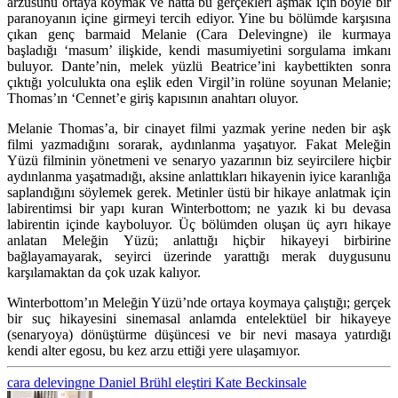
arzusunu ortaya koymak ve hatta bu gerçekleri aşmak için böyle bir
paranoyanın içine girmeyi tercih ediyor. Yine bu bölümde karşısına
çıkan genç barmaid Melanie (Cara Delevingne) ile kurmaya
başladığı ‘masum’ ilişkide, kendi masumiyetini sorgulama imkanı
buluyor. Dante’nin, melek yüzlü Beatrice’ini kaybettikten sonra
çıktığı yolculukta ona eşlik eden Virgil’in rolüne soyunan Melanie;
Thomas’ın ‘Cennet’e giriş kapısının anahtarı oluyor.
Melanie Thomas’a, bir cinayet filmi yazmak yerine neden bir aşk
filmi yazmadığını sorarak, aydınlanma yaşatıyor. Fakat Meleğin
Yüzü filminin yönetmeni ve senaryo yazarının biz seyircilere hiçbir
aydınlanma yaşatmadığı, aksine anlattıkları hikayenin iyice karanlığa
saplandığını söylemek gerek. Metinler üstü bir hikaye anlatmak için
labirentimsi bir yapı kuran Winterbottom; ne yazık ki bu devasa
labirentin içinde kayboluyor. Üç bölümden oluşan üç ayrı hikaye
anlatan Meleğin Yüzü; anlattığı hiçbir hikayeyi birbirine
bağlayamayarak, seyirci üzerinde yarattığı merak duygusunu
karşılamaktan da çok uzak kalıyor.
Winterbottom’ın Meleğin Yüzü’nde ortaya koymaya çalıştığı; gerçek
bir suç hikayesini sinemasal anlamda entelektüel bir hikayeye
(senaryoya) dönüştürme düşüncesi ve bir nevi masaya yatırdığı
kendi alter egosu, bu kez arzu ettiği yere ulaşamıyor.
cara delevingne
Daniel Brühl
eleştiri
Kate Beckinsale