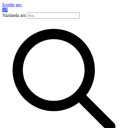
İçeriğe geç
FL
Yazılarda ara