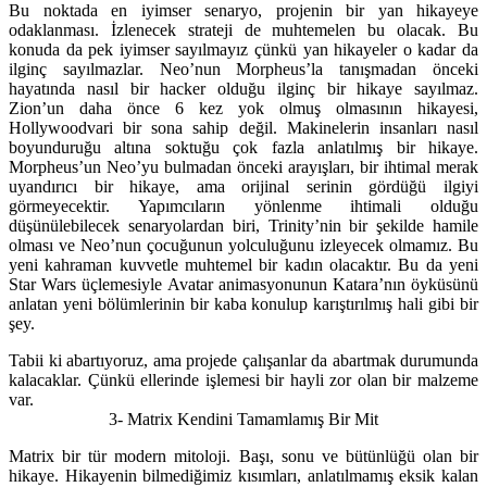
Bu noktada en iyimser senaryo, projenin bir yan hikayeye
odaklanması. İzlenecek strateji de muhtemelen bu olacak. Bu
konuda da pek iyimser sayılmayız çünkü yan hikayeler o kadar da
ilginç sayılmazlar. Neo’nun Morpheus’la tanışmadan önceki
hayatında nasıl bir hacker olduğu ilginç bir hikaye sayılmaz.
Zion’un daha önce 6 kez yok olmuş olmasının hikayesi,
Hollywoodvari bir sona sahip değil. Makinelerin insanları nasıl
boyunduruğu altına soktuğu çok fazla anlatılmış bir hikaye.
Morpheus’un Neo’yu bulmadan önceki arayışları, bir ihtimal merak
uyandırıcı bir hikaye, ama orijinal serinin gördüğü ilgiyi
görmeyecektir. Yapımcıların yönlenme ihtimali olduğu
düşünülebilecek senaryolardan biri, Trinity’nin bir şekilde hamile
olması ve Neo’nun çocuğunun yolculuğunu izleyecek olmamız. Bu
yeni kahraman kuvvetle muhtemel bir kadın olacaktır. Bu da yeni
Star Wars üçlemesiyle Avatar animasyonunun Katara’nın öyküsünü
anlatan yeni bölümlerinin bir kaba konulup karıştırılmış hali gibi bir
şey.
Tabii ki abartıyoruz, ama projede çalışanlar da abartmak durumunda
kalacaklar. Çünkü ellerinde işlemesi bir hayli zor olan bir malzeme
var.
3- Matrix Kendini Tamamlamış Bir Mit
Matrix bir tür modern mitoloji. Başı, sonu ve bütünlüğü olan bir
hikaye. Hikayenin bilmediğimiz kısımları, anlatılmamış eksik kalan