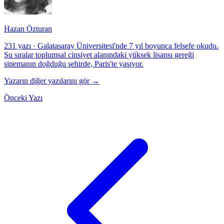
Hazan Özturan
231 yazı
·
Galatasaray Üniversitesi'nde 7 yıl boyunca felsefe okudu.
Şu sıralar toplumsal cinsiyet alanındaki yüksek lisansı gereği
sinemanın doğduğu şehirde, Paris'te yaşıyor.
Yazarın diğer yazılarını gör →
Önceki Yazı