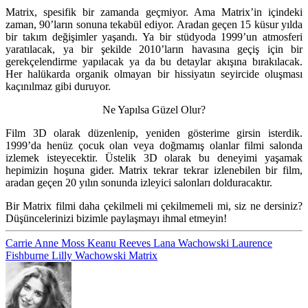
Matrix, spesifik bir zamanda geçmiyor. Ama Matrix’in içindeki
zaman, 90’ların sonuna tekabül ediyor. Aradan geçen 15 küsur yılda
bir takım değişimler yaşandı. Ya bir stüdyoda 1999’un atmosferi
yaratılacak, ya bir şekilde 2010’ların havasına geçiş için bir
gerekçelendirme yapılacak ya da bu detaylar akışına bırakılacak.
Her halükarda organik olmayan bir hissiyatın seyircide oluşması
kaçınılmaz gibi duruyor.
Ne Yapılsa Güzel Olur?
Film 3D olarak düzenlenip, yeniden gösterime girsin isterdik.
1999’da henüz çocuk olan veya doğmamış olanlar filmi salonda
izlemek isteyecektir. Üstelik 3D olarak bu deneyimi yaşamak
hepimizin hoşuna gider. Matrix tekrar tekrar izlenebilen bir film,
aradan geçen 20 yılın sonunda izleyici salonları dolduracaktır.
Bir Matrix filmi daha çekilmeli mi çekilmemeli mi, siz ne dersiniz?
Düşüncelerinizi bizimle paylaşmayı ihmal etmeyin!
Carrie Anne Moss
Keanu Reeves
Lana Wachowski
Laurence
Fishburne
Lilly Wachowski
Matrix