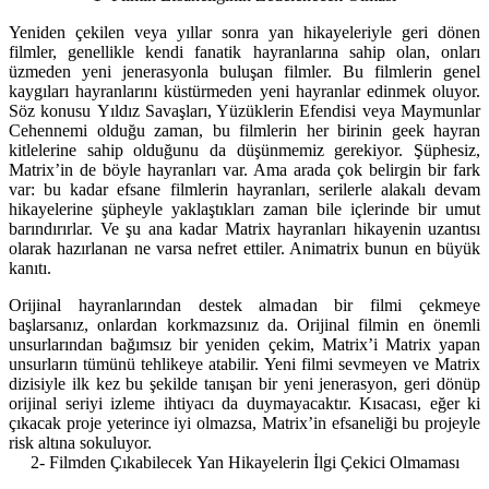
Yeniden çekilen veya yıllar sonra yan hikayeleriyle geri dönen
filmler, genellikle kendi fanatik hayranlarına sahip olan, onları
üzmeden yeni jenerasyonla buluşan filmler. Bu filmlerin genel
kaygıları hayranlarını küstürmeden yeni hayranlar edinmek oluyor.
Söz konusu Yıldız Savaşları, Yüzüklerin Efendisi veya Maymunlar
Cehennemi olduğu zaman, bu filmlerin her birinin geek hayran
kitlelerine sahip olduğunu da düşünmemiz gerekiyor. Şüphesiz,
Matrix’in de böyle hayranları var. Ama arada çok belirgin bir fark
var: bu kadar efsane filmlerin hayranları, serilerle alakalı devam
hikayelerine şüpheyle yaklaştıkları zaman bile içlerinde bir umut
barındırırlar. Ve şu ana kadar Matrix hayranları hikayenin uzantısı
olarak hazırlanan ne varsa nefret ettiler. Animatrix bunun en büyük
kanıtı.
Orijinal hayranlarından destek almadan bir filmi çekmeye
başlarsanız, onlardan korkmazsınız da. Orijinal filmin en önemli
unsurlarından bağımsız bir yeniden çekim, Matrix’i Matrix yapan
unsurların tümünü tehlikeye atabilir. Yeni filmi sevmeyen ve Matrix
dizisiyle ilk kez bu şekilde tanışan bir yeni jenerasyon, geri dönüp
orijinal seriyi izleme ihtiyacı da duymayacaktır. Kısacası, eğer ki
çıkacak proje yeterince iyi olmazsa, Matrix’in efsaneliği bu projeyle
risk altına sokuluyor.
2- Filmden Çıkabilecek Yan Hikayelerin İlgi Çekici Olmaması