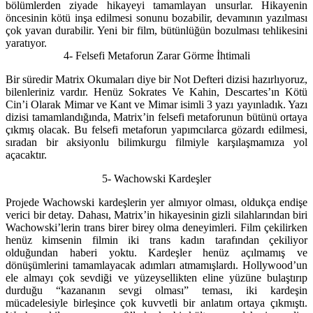
bölümlerden ziyade hikayeyi tamamlayan unsurlar. Hikayenin
öncesinin kötü inşa edilmesi sonunu bozabilir, devamının yazılması
çok yavan durabilir. Yeni bir film, bütünlüğün bozulması tehlikesini
yaratıyor.
4- Felsefi Metaforun Zarar Görme İhtimali
Bir süredir Matrix Okumaları diye bir Not Defteri dizisi hazırlıyoruz,
bilenleriniz vardır. Henüz Sokrates Ve Kahin, Descartes’ın Kötü
Cin’i Olarak Mimar ve Kant ve Mimar isimli 3 yazı yayınladık. Yazı
dizisi tamamlandığında, Matrix’in felsefi metaforunun bütünü ortaya
çıkmış olacak. Bu felsefi metaforun yapımcılarca gözardı edilmesi,
sıradan bir aksiyonlu bilimkurgu filmiyle karşılaşmamıza yol
açacaktır.
5- Wachowski Kardeşler
Projede Wachowski kardeşlerin yer almıyor olması, oldukça endişe
verici bir detay. Dahası, Matrix’in hikayesinin gizli silahlarından biri
Wachowski’lerin trans birer birey olma deneyimleri. Film çekilirken
henüz kimsenin filmin iki trans kadın tarafından çekiliyor
olduğundan haberi yoktu. Kardeşler henüz açılmamış ve
dönüşümlerini tamamlayacak adımları atmamışlardı. Hollywood’un
ele almayı çok sevdiği ve yüzeysellikten eline yüzüne bulaştırıp
durduğu “kazananın sevgi olması” teması, iki kardeşin
mücadelesiyle birleşince çok kuvvetli bir anlatım ortaya çıkmıştı.