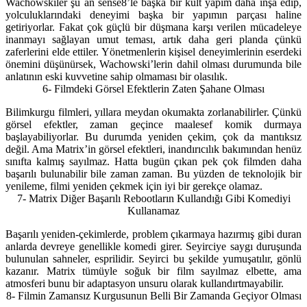
Wachowskiler şu an sense8’le başka bir kült yapım daha inşa edip,
yolculuklarındaki deneyimi başka bir yapımın parçası haline
getiriyorlar. Fakat çok güçlü bir düşmana karşı verilen mücadeleye
inanmayı sağlayan umut teması, artık daha geri planda çünkü
zaferlerini elde ettiler. Yönetmenlerin kişisel deneyimlerinin eserdeki
önemini düşünürsek, Wachowski’lerin dahil olması durumunda bile
anlatının eski kuvvetine sahip olmaması bir olasılık.
6- Filmdeki Görsel Efektlerin Zaten Şahane Olması
Bilimkurgu filmleri, yıllara meydan okumakta zorlanabilirler. Çünkü
görsel efektler, zaman geçince maalesef komik durmaya
başlayabiliyorlar. Bu durumda yeniden çekim, çok da mantıksız
değil. Ama Matrix’in görsel efektleri, inandırıcılık bakımından henüz
sınıfta kalmış sayılmaz. Hatta bugün çıkan pek çok filmden daha
başarılı bulunabilir bile zaman zaman. Bu yüzden de teknolojik bir
yenileme, filmi yeniden çekmek için iyi bir gerekçe olamaz.
7- Matrix Diğer Başarılı Rebootların Kullandığı Gibi Komediyi
Kullanamaz
Başarılı yeniden-çekimlerde, problem çıkarmaya hazırmış gibi duran
anlarda devreye genellikle komedi girer. Seyirciye saygı duruşunda
bulunulan sahneler, esprilidir. Seyirci bu şekilde yumuşatılır, gönlü
kazanır. Matrix tümüyle soğuk bir film sayılmaz elbette, ama
atmosferi bunu bir adaptasyon unsuru olarak kullandırtmayabilir.
8- Filmin Zamansız Kurgusunun Belli Bir Zamanda Geçiyor Olması