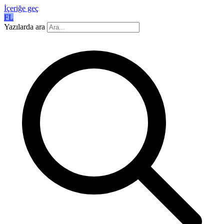
İçeriğe geç
FL
Yazılarda ara