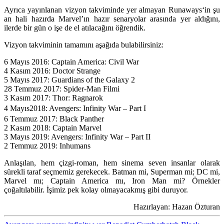
Ayrıca yayınlanan vizyon takviminde yer almayan
Runaways
‘in şu
an hali hazırda Marvel’ın hazır senaryolar arasında yer aldığını,
ilerde bir gün o işe de el atılacağını öğrendik.
Vizyon takviminin tamamını aşağıda bulabilirsiniz:
6 Mayıs 2016: Captain America: Civil War
4 Kasım 2016: Doctor Strange
5 Mayıs 2017: Guardians of the Galaxy 2
28 Temmuz 2017: Spider-Man Filmi
3 Kasım 2017: Thor: Ragnarok
4 Mayıs2018: Avengers: Infinity War – Part I
6 Temmuz 2017: Black Panther
2 Kasım 2018: Captain Marvel
3 Mayıs 2019: Avengers: Infinity War – Part II
2 Temmuz 2019: Inhumans
Anlaşılan, hem çizgi-roman, hem sinema seven insanlar olarak
sürekli taraf seçmemiz gerekecek. Batman mi, Superman mi; DC mi,
Marvel mı; Captain America mı, Iron Man mi? Örnekler
çoğaltılabilir. İşimiz pek kolay olmayacakmış gibi duruyor.
Hazırlayan: Hazan Özturan