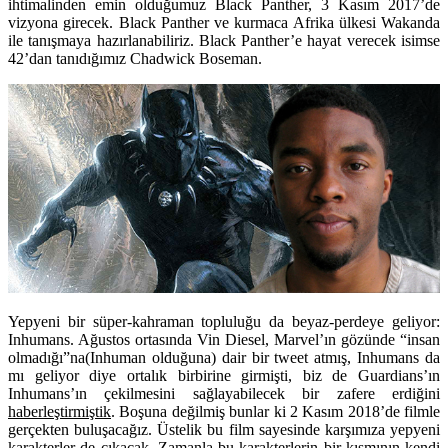
ihtimalinden emin olduğumuz
Black Panther
, 3 Kasım 2017’de
vizyona girecek. Black Panther ve kurmaca Afrika ülkesi Wakanda
ile tanışmaya hazırlanabiliriz. Black Panther’e hayat verecek isimse
42’dan tanıdığımız Chadwick Boseman.
Yepyeni bir süper-kahraman topluluğu da beyaz-perdeye geliyor:
Inhumans. Ağustos ortasında Vin Diesel, Marvel’ın gözünde “insan
olmadığı”na(Inhuman olduğuna) dair bir tweet atmış,
Inhumans
da
mı geliyor diye ortalık birbirine girmişti, biz de Guardians’ın
Inhumans’ın çekilmesini sağlayabilecek bir zafere erdiğini
haberleştirmiştik
. Boşuna değilmiş bunlar ki 2 Kasım 2018’de filmle
gerçekten buluşacağız. Üstelik bu film sayesinde karşımıza yepyeni
karakterler de çıkacak. Zamanla bu karakterlerin bir kısmının kendi