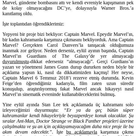
Marvel, gündeme bombasını attı ve kendi evreniyle kapışmanın pek
de kolay olmayacağını DC’ye, dolayısıyla Warner Bros.’a
kanıtlamış oldu.
İşte toplantıdan öğrendiklerimiz:
Yepyeni bir proje bizi bekliyor:
Captain Marvel
. Epeydir Marvel’ın,
bir kadın kahramanla karşımıza çıkmasını bekliyorduk. Ama Captain
Marvel? Gerçekten Carol Danvers’la tanışacak olduğumuza
inanmak zor geliyor. Neden derseniz, eylül ayının başında, Captain
Marvel’ın Guardians of The Galaxy’de yer almayacağı
duyurulmuştu
-dikkat ederseniz “almayacağı”. Gerçi Gurdians’ın
yazarı ve yönetmeni James Gunn durup dururken neden böyle bir
açıklama yapsın ki, nasıl da dikkatimizden kaçmış! Her neyse,
Captain Marvel 6 Temmuz 2018’i rezerve etmiş durumda. Kevin
Feige’den öğrendiğimiz kadarıyla, film zaten uzun süredir
konuşulup, araştırılıyormuş fakat Marvel ancak hikayeyi nasıl
Marvel’ın sinematik evreninde kullanabileceklerini bulmuş.
Yine eylül ayında Stan Lee tek açıklamada üç kahramanı solo
izleyeceğimizi duyurmuştu:
“Er ya da geç bütün süper
kahramanlar kendi hikayeleriyle beyazperdeye konuk olacaklar. Şu
sıralar Ant-Man, Doctor Strange ve Black Panther projeleri üzerine
çalışılmakta ve şu an için açıklayamayacağım daha nice proje ile bu
akım devam edecektir.”
. İşte
bu açıklamayla
karşımıza çıkma