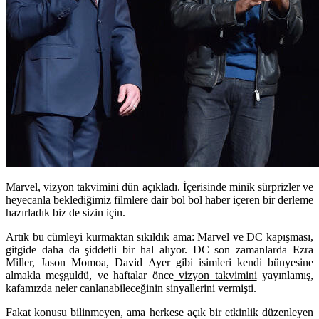
Marvel, vizyon takvimini dün açıkladı. İçerisinde minik sürprizler ve
heyecanla beklediğimiz filmlere dair bol bol haber içeren bir derleme
hazırladık biz de sizin için.
Artık bu cümleyi kurmaktan sıkıldık ama: Marvel ve DC kapışması,
gitgide daha da şiddetli bir hal alıyor. DC son zamanlarda Ezra
Miller, Jason Momoa, David Ayer gibi isimleri kendi bünyesine
almakla meşguldü, ve haftalar önce
vizyon takvimini
yayınlamış,
kafamızda neler canlanabileceğinin sinyallerini vermişti.
Fakat konusu bilinmeyen, ama herkese açık bir etkinlik düzenleyen