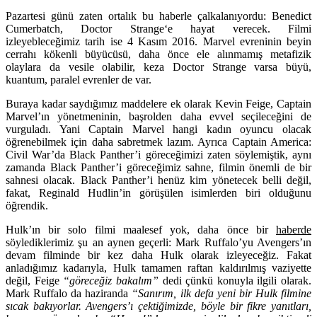
Pazartesi günü zaten ortalık bu haberle çalkalanıyordu: Benedict
Cumerbatch,
Doctor Strange
‘e hayat verecek. Filmi
izleyebleceğimiz tarih ise 4 Kasım 2016. Marvel evreninin beyin
cerrahı kökenli büyücüsü, daha önce ele alınmamış metafizik
olaylara da vesile olabilir, keza Doctor Strange varsa büyü,
kuantum, paralel evrenler de var.
Buraya kadar saydığımız maddelere ek olarak Kevin Feige, Captain
Marvel’ın yönetmeninin, başrolden daha evvel seçileceğini de
vurguladı. Yani Captain Marvel hangi kadın oyuncu olacak
öğrenebilmek için daha sabretmek lazım. Ayrıca Captain America:
Civil War’da Black Panther’i göreceğimizi zaten söylemiştik, aynı
zamanda Black Panther’i göreceğimiz sahne, filmin önemli de bir
sahnesi olacak. Black Panther’i henüz kim yönetecek belli değil,
fakat, Reginald Hudlin’in görüşülen isimlerden biri olduğunu
öğrendik.
Hulk’
ın bir solo filmi maalesef yok, daha önce bir
haberde
söylediklerimiz şu an aynen geçerli: Mark Ruffalo’yu Avengers’ın
devam filminde bir kez daha Hulk olarak izleyeceğiz. Fakat
anladığımız kadarıyla, Hulk tamamen raftan kaldırılmış vaziyette
değil, Feige
“göreceğiz bakalım”
dedi çünkü konuyla ilgili olarak.
Mark Ruffalo da haziranda
“Sanırım, ilk defa yeni bir Hulk filmine
sıcak bakıyorlar. Avengers’ı çektiğimizde, böyle bir fikre yanıtları,