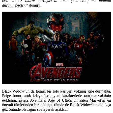
kısa ve öz olarak “Hayır!”dı ama şimdilerde, bu ihtimali
düşünmekteler.”
demişti.
Black Widow
‘un da henüz bir solo kariyeri yokmuş gibi durmakta.
Feige bunu, artık izleyicilerin yeni karakterlerle tanışma vaktinin
geldiğini, ayrıca Avengers: Age of Ultron’un zaten Marvel’ın en
önemli filmlerinden biri olduğu, filmde de Black Widow’un oldukça
göz önünde olacağını söyleyerek açıkladı