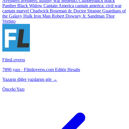
Avengers
avengers: infinity war
Benedict Cumberbatch
Black
Panther
Black Widow
Captain America
captain america: civil war
captain marvel
Chadwick Boseman
dc
Doctor Strange
Guardians of
the Galaxy
Hulk
Iron Man
Robert Downey Jr.
Sandman
Thor
Vertigo
FilmLoverss
7890 yazı
·
Filmloverss.com Editör Hesabı
Yazarın diğer yazılarını gör →
Önceki Yazı