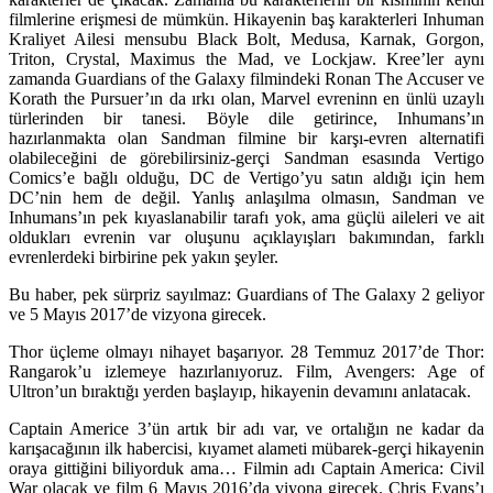
filmlerine erişmesi de mümkün. Hikayenin baş karakterleri Inhuman
Kraliyet Ailesi mensubu Black Bolt, Medusa, Karnak, Gorgon,
Triton, Crystal, Maximus the Mad, ve Lockjaw. Kree’ler aynı
zamanda Guardians of the Galaxy filmindeki Ronan The Accuser ve
Korath the Pursuer’ın da ırkı olan, Marvel evreninn en ünlü uzaylı
türlerinden bir tanesi. Böyle dile getirince, Inhumans’ın
hazırlanmakta olan Sandman filmine bir karşı-evren alternatifi
olabileceğini de görebilirsiniz-gerçi Sandman esasında Vertigo
Comics’e bağlı olduğu, DC de Vertigo’yu satın aldığı için hem
DC’nin hem de değil. Yanlış anlaşılma olmasın, Sandman ve
Inhumans’ın pek kıyaslanabilir tarafı yok, ama güçlü aileleri ve ait
oldukları evrenin var oluşunu açıklayışları bakımından, farklı
evrenlerdeki birbirine pek yakın şeyler.
Bu haber, pek sürpriz sayılmaz:
Guardians of The Galaxy 2
geliyor
ve 5 Mayıs 2017’de vizyona girecek.
Thor üçleme olmayı nihayet başarıyor. 28 Temmuz 2017’de
Thor:
Rangarok’
u izlemeye hazırlanıyoruz. Film, Avengers: Age of
Ultron’un bıraktığı yerden başlayıp, hikayenin devamını anlatacak.
Captain Americe 3’ün artık bir adı var, ve ortalığın ne kadar da
karışacağının ilk habercisi, kıyamet alameti mübarek-gerçi hikayenin
oraya gittiğini biliyorduk ama… Filmin adı
Captain America: Civil
War
olacak ve film 6 Mayıs 2016’da viyona girecek. Chris Evans’ı