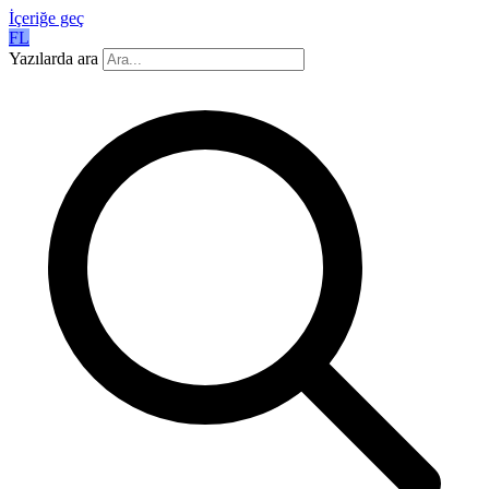
İçeriğe geç
FL
Yazılarda ara