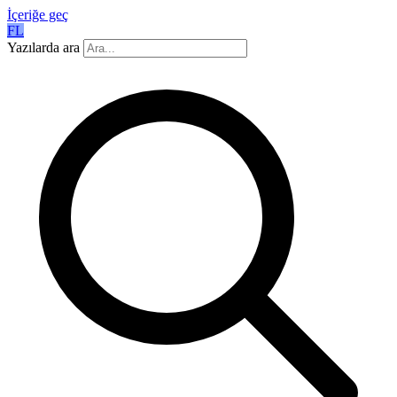
İçeriğe geç
FL
Yazılarda ara