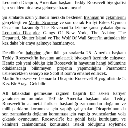
Leonardo Dicaprio, Amerikan başkanı Teddy Roosevelt biyografisi
için yeniden bir araya gelmeye hazırlanıyor!
Şu sıralarda uzun yıllardır merakla beklenen
Irishman
‘in
çekimlerini
gerçekleştiren
Martin Scorsese
ve son olarak En İyi Erkek Oyuncu
Oscar’ını kazandığı The Revenant’ta izleme şansı yakaladığımız
Leonardo Dicaprio
; Gangs Of New York, The Aviator, The
Departed, Shutter Island ve The Wolf Of Wall Street’in ardından bir
kez daha bir araya gelmeye hazırlanıyor.
Deadline’ın
haberine
göre ikili şu sıralarda 25. Amerika başkanı
Teddy Roosevelt
‘in hayatını anlatacak biyografi üzerinde çalışıyor.
Henüz çok yeni olduğu için Roosevelt’in hayatının hangi bölümüne
odaklanacağı bilinmeyen projenin yapımcılığını Paramount
üstlenecekken senaryo ise Scott Bloom’a emanet edilecek.
Martin Scorsese ve Leonardo Dicaprio Roosevelt Biyografisinde 5.
Kez Bir Araya Gelebilir
Alt tabakadan gelmesine rağmen başarılı bir askeri kariyer
yaratmasının ardından 1901’de Amerika başkanı olan Teddy
Roosevelt’in alamet-i farikası başkanlığı zamanından doğanın ve
milli parkların korunması için yaptığı çalışmalar. Dicaprio’nun da
son zamanlarda doğanın korunması için yaptığı oyunculardan yola
çıkarak oyuncunun Roosevelt’le bir gönül bağı kurduğunu ve
karakteri canlandırmak konusunda istekli olduğunu söylemek