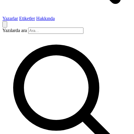
Yazarlar
Etiketler
Hakkında
Yazılarda ara