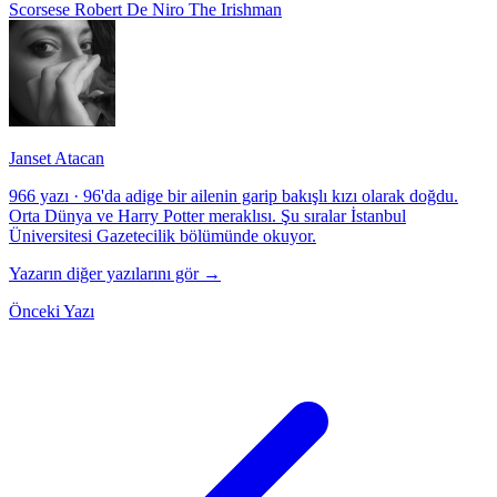
Scorsese
Robert De Niro
The Irishman
Janset Atacan
966 yazı
·
96'da adige bir ailenin garip bakışlı kızı olarak doğdu.
Orta Dünya ve Harry Potter meraklısı. Şu sıralar İstanbul
Üniversitesi Gazetecilik bölümünde okuyor.
Yazarın diğer yazılarını gör →
Önceki Yazı