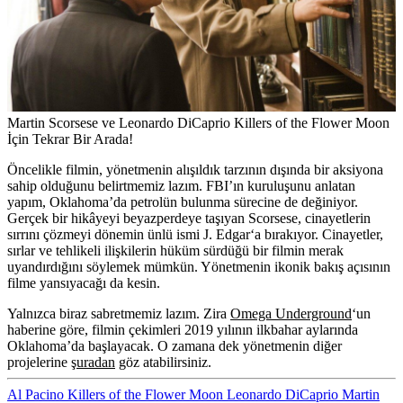
Martin Scorsese ve Leonardo DiCaprio Killers of the Flower Moon
İçin Tekrar Bir Arada!
Öncelikle filmin, yönetmenin alışıldık tarzının dışında bir aksiyona
sahip olduğunu belirtmemiz lazım. FBI’ın kuruluşunu anlatan
yapım, Oklahoma’da petrolün bulunma sürecine de değiniyor.
Gerçek bir hikâyeyi beyazperdeye taşıyan Scorsese, cinayetlerin
sırrını çözmeyi dönemin ünlü ismi
J. Edgar
‘a bırakıyor. Cinayetler,
sırlar ve tehlikeli ilişkilerin hüküm sürdüğü bir filmin merak
uyandırdığını söylemek mümkün. Yönetmenin ikonik bakış açısının
filme yansıyacağı da kesin.
Yalnızca biraz sabretmemiz lazım. Zira
Omega Underground
‘un
haberine göre, filmin çekimleri 2019 yılının ilkbahar aylarında
Oklahoma’da başlayacak.
O zamana dek yönetmenin diğer
projelerine
şuradan
göz atabilirsiniz.
Al Pacino
Killers of the Flower Moon
Leonardo DiCaprio
Martin