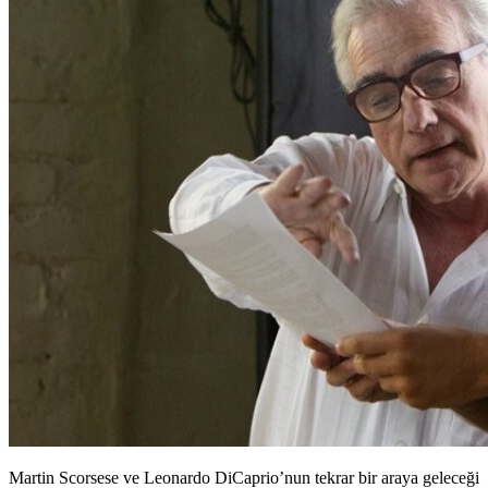
Martin Scorsese ve Leonardo DiCaprio’nun tekrar bir araya geleceği