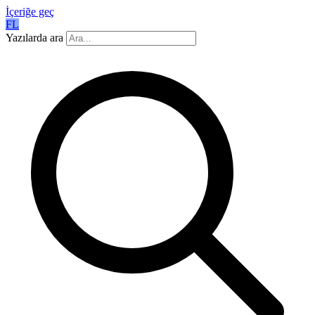
İçeriğe geç
FL
Yazılarda ara