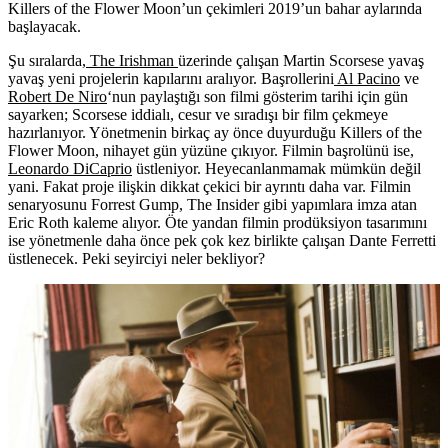
Killers of the Flower Moon’un çekimleri 2019’un bahar aylarında
başlayacak.
Şu sıralarda,
The Irishman
üzerinde çalışan
Mar
t
in Scorsese
yavaş
yavaş yeni projelerin kapılarını aralıyor. Başrollerini
Al Pacino
ve
Robert De Niro
‘nun paylaştığı son filmi gösterim tarihi için gün
sayarken; Scorsese iddialı, cesur ve sıradışı bir film çekmeye
hazırlanıyor. Yönetmenin birkaç ay önce duyurduğu
Killers of the
Flower Moon
, nihayet gün yüzüne çıkıyor. Filmin başrolünü ise,
Leonardo DiCaprio
üstleniyor. Heyecanlanmamak mümkün değil
yani. Fakat proje ilişkin dikkat çekici bir ayrıntı daha var. Filmin
senaryosunu
Forrest Gump
,
The Insider
gibi yapımlara imza atan
Eric Roth
kaleme alıyor. Öte yandan filmin prodüksiyon tasarımını
ise yönetmenle daha önce pek çok kez birlikte çalışan
Dante Ferretti
üstlenecek
.
Peki seyirciyi neler bekliyor?