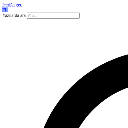
İçeriğe geç
FL
Yazılarda ara