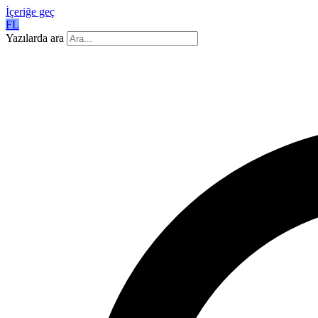
İçeriğe geç
FL
Yazılarda ara