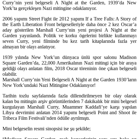
Curry’nin yeni belgeseli A Night at the Garden, 1939’da New
York’ta gerçekleşen Nazi mitingine odaklanıyor.
2006 yapımı
Street Fight
ile 2012 yapımı
If a Tree Falls: A Story of
the Earth Liberation Front
belgeselleriyle daha önce 2 kez Oscar’a
aday gösterilen
Marshall Curry
‘nin yeni projesi
A Night at the
Garden
yayınlandı. Politik ve korku ögelerini birlikte kullanmayı
seven Curry, yeni filminde bu kez tarih kitaplarında fazla yer
almayan bir olayı anlatıyor.
1939 yılında New York’un dünyaca ünlü spor salonu Madison
Square Garden’da, 22,000 Amerikalının Nazi mitingi için bir araya
geldiği olayı anlatan film, 2018 Oscar töreninin öne çıkan belgeseli
olabilir.
Marshall Curry’nin Yeni Belgeseli A Night at the Garden 1930’ların
New York’undaki Nazi Mitingine Odaklanıyor!
Tarihin tozlu sayfalarında fazla dillendirilmeyen bir olay olarak
kalan bu mitingin arşiv görüntülerinden 7 dakikalık bir mini belgesel
kurgulayan Marshall Curry, Muammer Kaddafi’ye karşı yapılan
Libya devrimini anlatan 2014 yapımı belgeseli
Point and Shoot
ile
Tribeca Film Festivali’nden ödülle ayrılmıştı.
Mini belgeselin resmi sinopsisi ise şu şekilde;