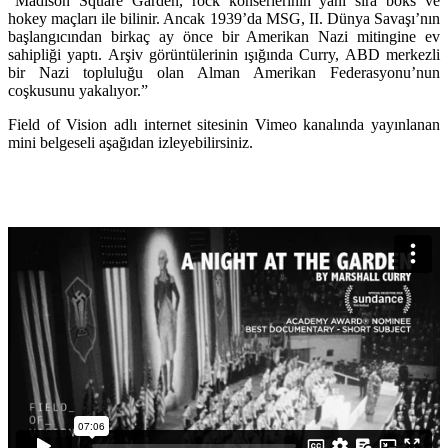
“Madison Square Garden, rock konserlerinin yanı sıra boks ve
hokey maçları ile bilinir. Ancak 1939’da MSG, II. Dünya Savaşı’nın
başlangıcından birkaç ay önce bir Amerikan Nazi mitingine ev
sahipliği yaptı. Arşiv görüntülerinin ışığında Curry, ABD merkezli
bir Nazi topluluğu olan Alman Amerikan Federasyonu’nun
coşkusunu yakalıyor.”
Field of Vision
adlı internet sitesinin Vimeo kanalında yayınlanan
mini belgeseli aşağıdan izleyebilirsiniz.