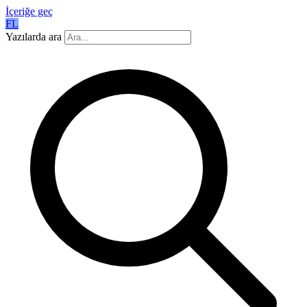
İçeriğe geç
FL
Yazılarda ara