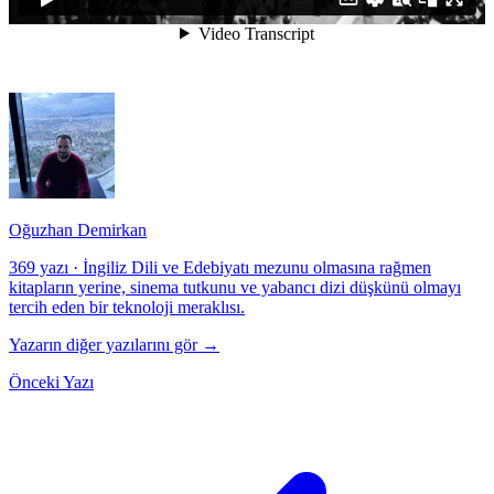
Oğuzhan Demirkan
369 yazı
·
İngiliz Dili ve Edebiyatı mezunu olmasına rağmen
kitapların yerine, sinema tutkunu ve yabancı dizi düşkünü olmayı
tercih eden bir teknoloji meraklısı.
Yazarın diğer yazılarını gör →
Önceki Yazı