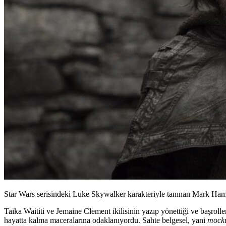
Star Wars serisindeki Luke Skywalker karakteriyle tanınan Mark Ham
Taika Waititi
ve
Jemaine Clement
ikilisinin yazıp yönettiği ve başroll
hayatta kalma maceralarına odaklanıyordu. Sahte belgesel, yani
mock