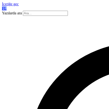
İçeriğe geç
FL
Yazılarda ara