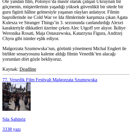
Öte yandan film, Polonyo’da masör olarak çalışan Ukraynalı bir
göçmenin, müşterilerinin yaşadığı yüksek güvenlikli bir sitede bir
guru figürü hâline gelmesiyle yaşanan olayları anlatıyor. Filmin
başrollerinde ise Cold War ve Ida filmlerinde karşımıza çıkan
Agata
Kulesza
ve Stranger Things’in 3. sezonunda canlandırdığı Alexei
karakteriyle dikkatleri üzerine çeken
Alec Utgoff
yer alıyor. İkiliye
Weronika Rosati, Maja Ostaszewska, Katarzyna Figura, Andrzej
Chyra
gibi isimler eşlik ediyor.
Malgorzata Szumowska’nın, görüntü yönetmeni
Michal Englert
ile
birlikte senaryosunu kaleme aldığı filmin Venedik’ten alacağı
yorumları dört gözle bekliyoruz.
Kaynak:
Deadline
77. Venedik Film Festivali
Malgorzata Szumowska
Sıla Şahinöz
3338 yazı