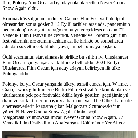
film, Polonya’nın Oscar aday adayı olarak seçilen Never Gonna
Snow Again oldu.
Koronavirüs salgınından dolayı Cannes Film Festivali’nin iptal
olmasından sonra gözler 2-12 Eylül tarihleri arasında, pandeminin
neden olduğu zor şartlara rağmen bu yıl gerçekleşecek olan
77.
Venedik Film Festivali
‘ne çevrildi. Venedik ve Toronto gibi film
festivallerinin programını açıklaması ile birlikte bu sonbaharda
adından söz ettirecek filmler yavaştan belli olmaya başladı.
Ödül sezonunun start almasıyla birlikte bu yıl
En İyi Uluslararası
Film Oscarı
için yarışacak ilk film de belli oldu. 2021 En İyi
Uluslararası Film Oscarı için aday adayını belirleyen ilk ülke
Polonya oldu.
Polonya bu yıl Oscar yarışında ülkeyi temsil etmesi için, W imie…,
Cialo, Twarz gibi filmlerle Berlin Film Festivali’ne konuk olan ve
uluslararası pek çok festivalde ödüle layık görülen, geçtiğimiz yıl
dram ve korku türlerini başarıyla harmanlayan
The Other Lamb
ile
sinemaseverlerin karşısına çıkan
Malgorzata Szumowska
‘nın
yönettiği
Never Gonna Snow Again
filmini seçti.
Malgorzata Szumowska İmzalı Never Gonna Snow Again, 77.
Venedik Film Festivali’nin Ana Yarışma Bölümünde Yer Alıyor