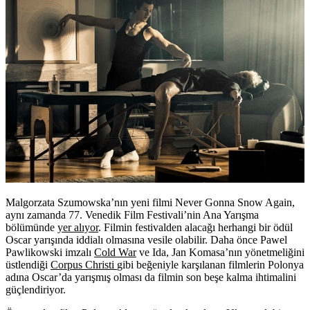
Malgorzata Szumowska’nın yeni filmi Never Gonna Snow Again,
aynı zamanda 77. Venedik Film Festivali’nin Ana Yarışma
bölümünde
yer alıyor
. Filmin festivalden alacağı herhangi bir ödül
Oscar yarışında iddialı olmasına vesile olabilir. Daha önce Pawel
Pawlikowski imzalı
Cold War
ve
Ida
, Jan Komasa’nın yönetmeliğini
üstlendiği
Corpus Christi
gibi beğeniyle karşılanan filmlerin Polonya
adına Oscar’da yarışmış olması da filmin son beşe kalma ihtimalini
güçlendiriyor.