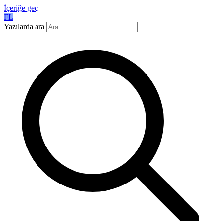
İçeriğe geç
FL
Yazılarda ara