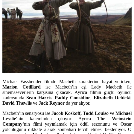
Michael Fassbender
filmde Macbeth karakterine hayat verirken,
Marion Cotillard
ise Macbeth’in eşi Lady Macbeth ile
sinemaseverlerin karşısına çıkacak. Ayrıca filmin güçlü oyuncu
kadrosunda
Sean Harris
,
Paddy Considine
,
Elizabeth Debicki
,
David Thewlis
ve
Jack Reynor
da yer alıyor.
Macbeth’in senaryosu ise
Jacob Koskoff, Todd Louiso
ve
Michael
Lesslie
‘nin kaleminden çıkıyor. Ayrıca
The Weinstein
Company
‘nin filmi yayınlamak için ödül sezonunu ve Oscar
yolculuğunu dikkate alarak sonbaharı tercih etmesi bekleniyor. O