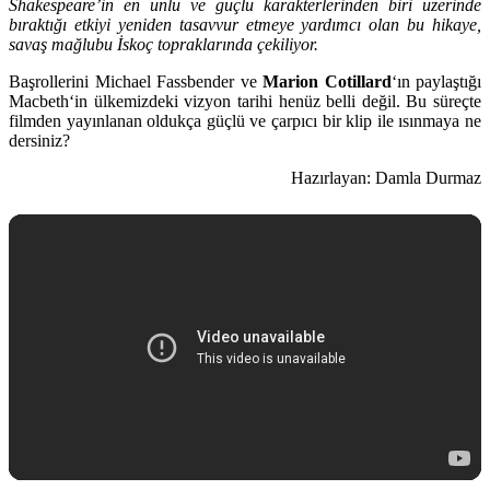
Shakespeare’in en ünlü ve güçlü karakterlerinden biri üzerinde
bıraktığı etkiyi yeniden tasavvur etmeye yardımcı olan bu hikaye,
savaş mağlubu İskoç topraklarında çekiliyor.
Başrollerini
Michael Fassbender
ve
Marion Cotillard
‘ın paylaştığı
Macbeth
‘in ülkemizdeki vizyon tarihi henüz belli değil. Bu süreçte
filmden yayınlanan oldukça güçlü ve çarpıcı bir klip ile ısınmaya ne
dersiniz?
Hazırlayan: Damla Durmaz