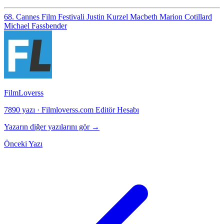
68. Cannes Film Festivali
Justin Kurzel
Macbeth
Marion Cotillard
Michael Fassbender
FilmLoverss
7890 yazı
·
Filmloverss.com Editör Hesabı
Yazarın diğer yazılarını gör →
Önceki Yazı