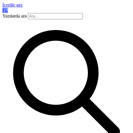
İçeriğe geç
FL
Yazılarda ara