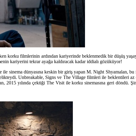
çeken korku filmlerinin ardından kariyerinde beklenmedik bir düşüş yaş
in kariyerini tekrar ayağa kaldıracak kadar iddialı gözüküyor!
e
ile sinema dünyasına keskin bir giriş yapan
M. Night Shyamalan
, bu 
elikteydi.
Unbreakable
,
Signs
ve
The Village
filmleri ile beklentileri a
an, 2015 yılında çektiği
The Visit
ile korku sinemasına geri döndü. Şi