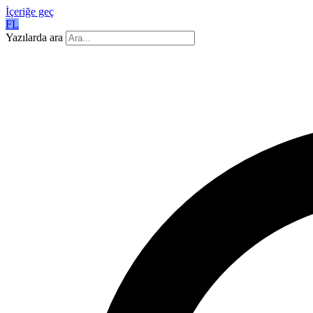
İçeriğe geç
FL
Yazılarda ara