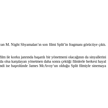
ayan M. Night Shyamalan’ın son filmi Split’in fragmanı görücüye çıktı.
film ile korku janrında başarılı bir yönetmeni olacağının da sinyallerini
z da olsa karşılayan yönetmen daha sonra çektiği filmlerle herkesi hayal
mdi ise başrolünde
James McAvoy
‘un olduğu
Split
filmiyle sinemaya