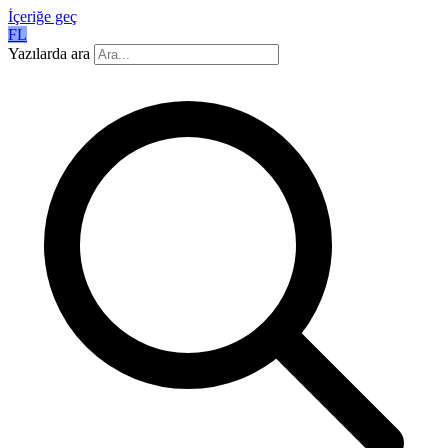
İçeriğe geç
FL
Yazılarda ara