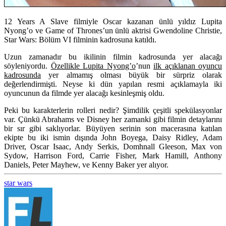
12 Years A Slave filmiyle Oscar kazanan ünlü yıldız Lupita
Nyong’o ve Game of Thrones’un ünlü aktrisi Gwendoline Christie,
Star Wars: Bölüm VI filminin kadrosuna katıldı.
Uzun zamanadır bu ikilinin filmin kadrosunda yer alacağı
söyleniyordu.
Özellikle Lupita Nyong’o
’nun
ilk açıklanan oyuncu
kadrosunda
yer almamış olması büyük bir sürpriz olarak
değerlendirmişti. Neyse ki dün yapılan resmi açıklamayla iki
oyuncunun da filmde yer alacağı kesinleşmiş oldu.
Peki bu karakterlerin rolleri nedir? Şimdilik çeşitli spekülasyonlar
var. Çünkü Abrahams ve Disney her zamanki gibi filmin detaylarını
bir sır gibi saklıyorlar. Büyüyen serinin son macerasına katılan
ekipte bu iki ismin dışında John Boyega, Daisy Ridley, Adam
Driver, Oscar Isaac, Andy Serkis, Domhnall Gleeson, Max von
Sydow, Harrison Ford, Carrie Fisher, Mark Hamill, Anthony
Daniels, Peter Mayhew, ve Kenny Baker yer alıyor.
star wars