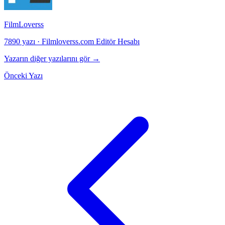
FilmLoverss
7890 yazı
·
Filmloverss.com Editör Hesabı
Yazarın diğer yazılarını gör →
Önceki Yazı