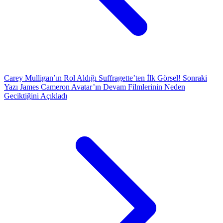
Carey Mulligan’ın Rol Aldığı Suffragette’ten İlk Görsel!
Sonraki
Yazı
James Cameron Avatar’ın Devam Filmlerinin Neden
Geciktiğini Açıkladı