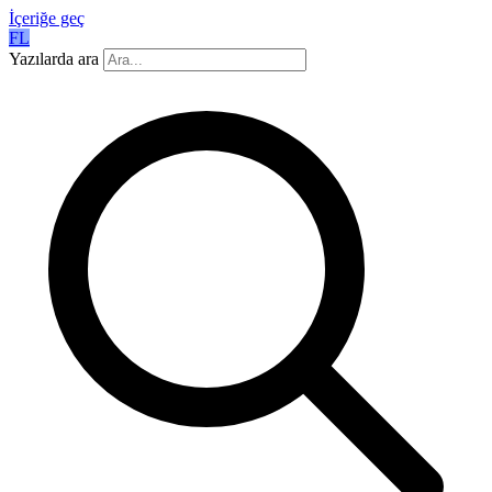
İçeriğe geç
FL
Yazılarda ara