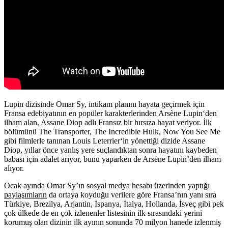
Lupin dizisinde Omar Sy, intikam planını hayata geçirmek için
Fransa edebiyatının en popüler karakterlerinden
Arsène Lupin
‘den
ilham alan, Assane Diop adlı Fransız bir hırsıza hayat veriyor. İlk
bölümünü The Transporter, The Incredible Hulk, Now You See Me
gibi filmlerle tanınan
Louis Leterrier
‘in yönettiği dizide Assane
Diop, yıllar önce yanlış yere suçlandıktan sonra hayatını kaybeden
babası için adalet arıyor, bunu yaparken de Arsène Lupin’den ilham
alıyor.
Ocak ayında Omar Sy’ın sosyal medya hesabı üzerinden yaptığı
paylaşımların
da ortaya koyduğu verilere göre Fransa’nın yanı sıra
Türkiye, Brezilya, Arjantin, İspanya, İtalya, Hollanda, İsveç gibi pek
çok ülkede de en çok izlenenler listesinin ilk sırasındaki yerini
korumuş olan dizinin ilk ayının sonunda 70 milyon hanede izlenmiş