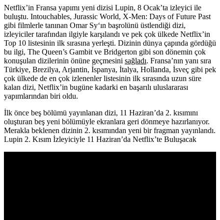
Netflix’in Fransa yapımı yeni dizisi
Lupin
, 8 Ocak’ta izleyici ile
buluştu. Intouchables, Jurassic World, X-Men: Days of Future Past
gibi filmlerle tanınan
Omar Sy
‘ın başrolünü üstlendiği dizi,
izleyiciler tarafından ilgiyle karşılandı ve pek çok ülkede Netflix’in
Top 10 listesinin ilk sırasına yerleşti. Dizinin dünya çapında gördüğü
bu ilgi,
The Queen’s Gambit
ve
Bridgerton
gibi son dönemin çok
konuşulan dizilerinin önüne geçmesini
sağladı
. Fransa’nın yanı sıra
Türkiye, Brezilya, Arjantin, İspanya, İtalya, Hollanda, İsveç gibi pek
çok ülkede de en çok izlenenler listesinin ilk sırasında uzun süre
kalan dizi, Netflix’in bugüne kadarki en başarılı uluslararası
yapımlarından biri oldu.
İlk önce beş bölümü yayınlanan dizi, 11 Haziran’da 2. kısımını
oluşturan beş yeni bölümüyle ekranlara geri dönmeye hazırlanıyor.
Merakla beklenen dizinin 2. kısımından yeni bir fragman yayınlandı.
Lupin 2. Kısım İzleyiciyle 11 Haziran’da Netflix’te Buluşacak