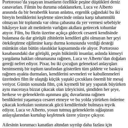
Portorosso’da yaşayan insanların özellikle peşine düştükleri deniz
canavarları. Filmin bu duruma odaklanırken, Luca ve Alberto
arasında da bir beraberlik kuran anlatısı, ergenlik çağındaki bu iki
bireyin benliklerini keşfetme sürecinde onlara karşı tahammülü
olmayan bir toplumda var olma çabasına da yer vermesi sebebiyle
hikâyeye kuir alt metinlerin varlığını akıllara getirecek tohumlar
atıyor. Film, bu fikrin üzerine açıkça gidecek cesareti kendisinde
bulamasa da dar görüşlü zihinlerin kendileri gibi olmayan her şeyi
ötekileştirme eğilimine karşı durma konusunda verdiği desteği
mümkün olan bütün olasılıklar kapsamında ele alıyor. Portorosso
kasabasındaki dar görüşlü, peşin hükümlü insanlar, aslında kimseyi
yargılama hakları olmamasına rağmen, Luca ve Alberto’dan doğaları
gereği nefret ediyor. Pixar, bu iki çocuğun geleneksel anlayışları
benimsemiş bir toplum tarafından gösterilen tüm şiddete ve baskıya
rağmen ayakta durmaları, kendilerini sevmeleri ve kabullenmeleri
üzerinden film ile ulaştığı küçük yaştaki çocuklara önemli bir mesaj
veriyor. Günün sonunda film, çok kıymetli bir şey yaparak büyürken
aynı maceraya bizzat çıkacak olan izleyicisini, şimdiden her şeye,
herkese ve geleneklerin aşınması güç duvarlarına rağmen
benliklerini yaşamaya cesaret etmeye ve bu yolda yürürken önlerine
çıkacak korkuları susturacak gücü kendilerinde bulmaya teşvik
ediyor. Luca ve Alberto, yosun tutmuş geleneklerin sığlaştıran
anlayışlarından kurtulup keşfetmek üzere yüzeye çıkıyor.
Ailesinin korumacı kanatları altından sıyrılıp daha fazlası için