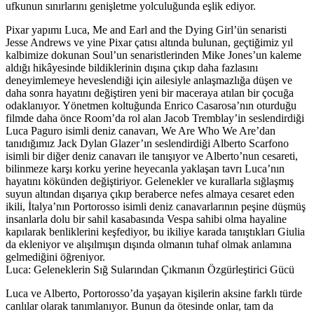
ufkunun sınırlarını genişletme yolculuğunda eşlik ediyor.
Pixar yapımı Luca, Me and Earl and the Dying Girl’ün senaristi
Jesse Andrews ve yine Pixar çatısı altında bulunan, geçtiğimiz yıl
kalbimize dokunan Soul’un senaristlerinden Mike Jones’un kaleme
aldığı hikâyesinde bildiklerinin dışına çıkıp daha fazlasını
deneyimlemeye heveslendiği için ailesiyle anlaşmazlığa düşen ve
daha sonra hayatını değiştiren yeni bir maceraya atılan bir çocuğa
odaklanıyor. Yönetmen koltuğunda Enrico Casarosa’nın oturduğu
filmde daha önce Room’da rol alan Jacob Tremblay’in seslendirdiği
Luca Paguro isimli deniz canavarı, We Are Who We Are’dan
tanıdığımız Jack Dylan Glazer’ın seslendirdiği Alberto Scarfono
isimli bir diğer deniz canavarı ile tanışıyor ve Alberto’nun cesareti,
bilinmeze karşı korku yerine heyecanla yaklaşan tavrı Luca’nın
hayatını kökünden değiştiriyor. Gelenekler ve kurallarla sığlaşmış
suyun altından dışarıya çıkıp beraberce nefes almaya cesaret eden
ikili, İtalya’nın Portorosso isimli deniz canavarlarının peşine düşmüş
insanlarla dolu bir sahil kasabasında Vespa sahibi olma hayaline
kapılarak benliklerini keşfediyor, bu ikiliye karada tanıştıkları Giulia
da ekleniyor ve alışılmışın dışında olmanın tuhaf olmak anlamına
gelmediğini öğreniyor.
Luca: Geleneklerin Sığ Sularından Çıkmanın Özgürleştirici Gücü
Luca ve Alberto, Portorosso’da yaşayan kişilerin aksine farklı türde
canlılar olarak tanımlanıyor. Bunun da ötesinde onlar, tam da