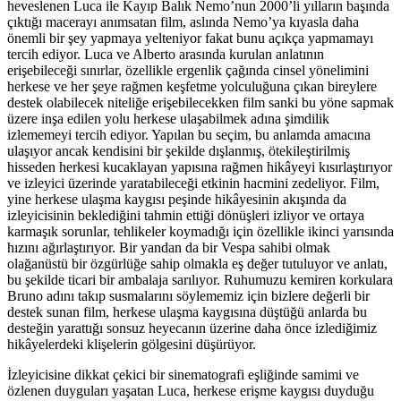
heveslenen Luca ile Kayıp Balık Nemo’nun 2000’li yılların başında
çıktığı macerayı anımsatan film, aslında Nemo’ya kıyasla daha
önemli bir şey yapmaya yelteniyor fakat bunu açıkça yapmamayı
tercih ediyor. Luca ve Alberto arasında kurulan anlatının
erişebileceği sınırlar, özellikle ergenlik çağında cinsel yönelimini
herkese ve her şeye rağmen keşfetme yolculuğuna çıkan bireylere
destek olabilecek niteliğe erişebilecekken film sanki bu yöne sapmak
üzere inşa edilen yolu herkese ulaşabilmek adına şimdilik
izlememeyi tercih ediyor. Yapılan bu seçim, bu anlamda amacına
ulaşıyor ancak kendisini bir şekilde dışlanmış, ötekileştirilmiş
hisseden herkesi kucaklayan yapısına rağmen hikâyeyi kısırlaştırıyor
ve izleyici üzerinde yaratabileceği etkinin hacmini zedeliyor. Film,
yine herkese ulaşma kaygısı peşinde hikâyesinin akışında da
izleyicisinin beklediğini tahmin ettiği dönüşleri izliyor ve ortaya
karmaşık sorunlar, tehlikeler koymadığı için özellikle ikinci yarısında
hızını ağırlaştırıyor. Bir yandan da bir Vespa sahibi olmak
olağanüstü bir özgürlüğe sahip olmakla eş değer tutuluyor ve anlatı,
bu şekilde ticari bir ambalaja sarılıyor. Ruhumuzu kemiren korkulara
Bruno adını takıp susmalarını söylememiz için bizlere değerli bir
destek sunan film, herkese ulaşma kaygısına düştüğü anlarda bu
desteğin yarattığı sonsuz heyecanın üzerine daha önce izlediğimiz
hikâyelerdeki klişelerin gölgesini düşürüyor.
İzleyicisine dikkat çekici bir sinematografi eşliğinde samimi ve
özlenen duyguları yaşatan Luca, herkese erişme kaygısı duyduğu