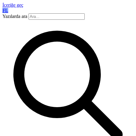
İçeriğe geç
FL
Yazılarda ara