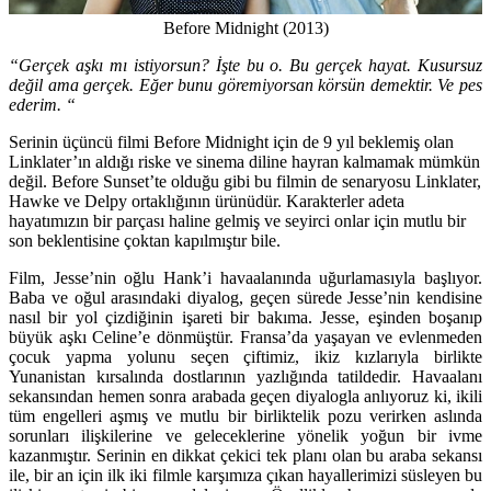
Before Midnight (2013)
“Gerçek aşkı mı istiyorsun? İşte bu o. Bu gerçek hayat. Kusursuz
değil ama gerçek. Eğer bunu göremiyorsan körsün demektir. Ve pes
ederim. “
Serinin üçüncü filmi Before Midnight için de 9 yıl beklemiş olan
Linklater’ın aldığı riske ve sinema diline hayran kalmamak mümkün
değil. Before Sunset’te olduğu gibi bu filmin de senaryosu Linklater,
Hawke ve Delpy ortaklığının ürünüdür. Karakterler adeta
hayatımızın bir parçası haline gelmiş ve seyirci onlar için mutlu bir
son beklentisine çoktan kapılmıştır bile.
Film, Jesse’nin oğlu Hank’i havaalanında uğurlamasıyla başlıyor.
Baba ve oğul arasındaki diyalog, geçen sürede Jesse’nin kendisine
nasıl bir yol çizdiğinin işareti bir bakıma. Jesse, eşinden boşanıp
büyük aşkı Celine’e dönmüştür. Fransa’da yaşayan ve evlenmeden
çocuk yapma yolunu seçen çiftimiz, ikiz kızlarıyla birlikte
Yunanistan kırsalında dostlarının yazlığında tatildedir. Havaalanı
sekansından hemen sonra arabada geçen diyalogla anlıyoruz ki, ikili
tüm engelleri aşmış ve mutlu bir birliktelik pozu verirken aslında
sorunları ilişkilerine ve geleceklerine yönelik yoğun bir ivme
kazanmıştır. Serinin en dikkat çekici tek planı olan bu araba sekansı
ile, bir an için ilk iki filmle karşımıza çıkan hayallerimizi süsleyen bu