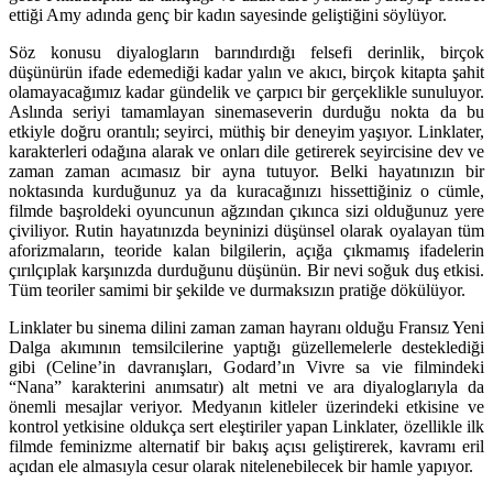
ettiği Amy adında genç bir kadın sayesinde geliştiğini söylüyor.
Söz konusu diyalogların barındırdığı felsefi derinlik, birçok
düşünürün ifade edemediği kadar yalın ve akıcı, birçok kitapta şahit
olamayacağımız kadar gündelik ve çarpıcı bir gerçeklikle sunuluyor.
Aslında seriyi tamamlayan sinemaseverin durduğu nokta da bu
etkiyle doğru orantılı; seyirci, müthiş bir deneyim yaşıyor. Linklater,
karakterleri odağına alarak ve onları dile getirerek seyircisine dev ve
zaman zaman acımasız bir ayna tutuyor. Belki hayatınızın bir
noktasında kurduğunuz ya da kuracağınızı hissettiğiniz o cümle,
filmde başroldeki oyuncunun ağzından çıkınca sizi olduğunuz yere
çiviliyor. Rutin hayatınızda beyninizi düşünsel olarak oyalayan tüm
aforizmaların, teoride kalan bilgilerin, açığa çıkmamış ifadelerin
çırılçıplak karşınızda durduğunu düşünün. Bir nevi soğuk duş etkisi.
Tüm teoriler samimi bir şekilde ve durmaksızın pratiğe dökülüyor.
Linklater bu sinema dilini zaman zaman hayranı olduğu Fransız Yeni
Dalga akımının temsilcilerine yaptığı güzellemelerle desteklediği
gibi (Celine’in davranışları, Godard’ın Vivre sa vie filmindeki
“Nana” karakterini anımsatır) alt metni ve ara diyaloglarıyla da
önemli mesajlar veriyor. Medyanın kitleler üzerindeki etkisine ve
kontrol yetkisine oldukça sert eleştiriler yapan Linklater, özellikle ilk
filmde feminizme alternatif bir bakış açısı geliştirerek, kavramı eril
açıdan ele almasıyla cesur olarak nitelenebilecek bir hamle yapıyor.