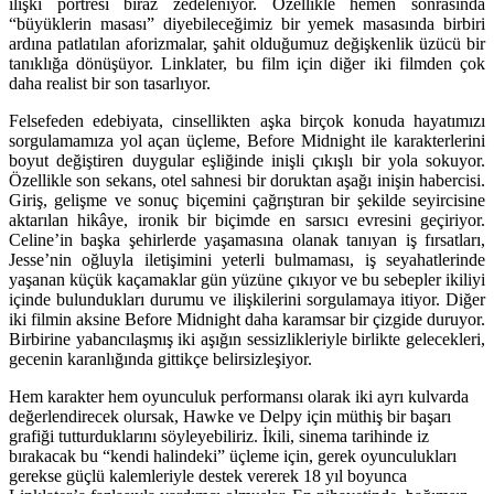
ilişki portresi biraz zedeleniyor. Özellikle hemen sonrasında
“büyüklerin masası” diyebileceğimiz bir yemek masasında birbiri
ardına patlatılan aforizmalar, şahit olduğumuz değişkenlik üzücü bir
tanıklığa dönüşüyor. Linklater, bu film için diğer iki filmden çok
daha realist bir son tasarlıyor.
Felsefeden edebiyata, cinsellikten aşka birçok konuda hayatımızı
sorgulamamıza yol açan üçleme, Before Midnight ile karakterlerini
boyut değiştiren duygular eşliğinde inişli çıkışlı bir yola sokuyor.
Özellikle son sekans, otel sahnesi bir doruktan aşağı inişin habercisi.
Giriş, gelişme ve sonuç biçemini çağrıştıran bir şekilde seyircisine
aktarılan hikâye, ironik bir biçimde en sarsıcı evresini geçiriyor.
Celine’in başka şehirlerde yaşamasına olanak tanıyan iş fırsatları,
Jesse’nin oğluyla iletişimini yeterli bulmaması, iş seyahatlerinde
yaşanan küçük kaçamaklar gün yüzüne çıkıyor ve bu sebepler ikiliyi
içinde bulundukları durumu ve ilişkilerini sorgulamaya itiyor. Diğer
iki filmin aksine Before Midnight daha karamsar bir çizgide duruyor.
Birbirine yabancılaşmış iki aşığın sessizlikleriyle birlikte gelecekleri,
gecenin karanlığında gittikçe belirsizleşiyor.
Hem karakter hem oyunculuk performansı olarak iki ayrı kulvarda
değerlendirecek olursak, Hawke ve Delpy için müthiş bir başarı
grafiği tutturduklarını söyleyebiliriz. İkili, sinema tarihinde iz
bırakacak bu “kendi halindeki” üçleme için, gerek oyunculukları
gerekse güçlü kalemleriyle destek vererek 18 yıl boyunca