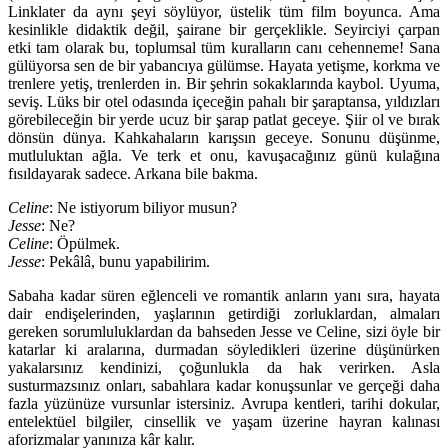
Linklater da aynı şeyi söylüyor, üstelik tüm film boyunca. Ama
kesinlikle didaktik değil, şairane bir gerçeklikle. Seyirciyi çarpan
etki tam olarak bu, toplumsal tüm kuralların canı cehenneme! Sana
gülüyorsa sen de bir yabancıya gülümse. Hayata yetişme, korkma ve
trenlere yetiş, trenlerden in. Bir şehrin sokaklarında kaybol. Uyuma,
seviş. Lüks bir otel odasında içeceğin pahalı bir şaraptansa, yıldızları
görebileceğin bir yerde ucuz bir şarap patlat geceye. Şiir ol ve bırak
dönsün dünya. Kahkahaların karışsın geceye. Sonunu düşünme,
mutluluktan ağla. Ve terk et onu, kavuşacağınız günü kulağına
fısıldayarak sadece. Arkana bile bakma.
Celine
: Ne istiyorum biliyor musun?
Jesse
: Ne?
Celine
: Öpülmek.
Jesse
: Pekâlâ, bunu yapabilirim.
Sabaha kadar süren eğlenceli ve romantik anların yanı sıra, hayata
dair endişelerinden, yaşlarının getirdiği zorluklardan, almaları
gereken sorumluluklardan da bahseden Jesse ve Celine, sizi öyle bir
katarlar ki aralarına, durmadan söyledikleri üzerine düşünürken
yakalarsınız kendinizi, çoğunlukla da hak verirken. Asla
susturmazsınız onları, sabahlara kadar konuşsunlar ve gerçeği daha
fazla yüzünüze vursunlar istersiniz. Avrupa kentleri, tarihi dokular,
entelektüel bilgiler, cinsellik ve yaşam üzerine hayran kalınası
aforizmalar yanınıza kâr kalır.