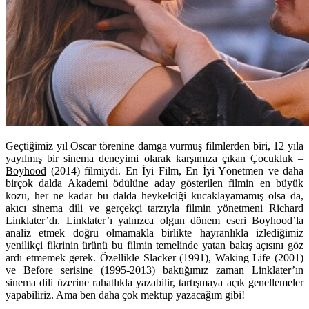
Geçtiğimiz yıl Oscar törenine damga vurmuş filmlerden biri, 12 yıla
yayılmış bir sinema deneyimi olarak karşımıza çıkan
Çocukluk –
Boyhood
(2014) filmiydi. En İyi Film, En İyi Yönetmen ve daha
birçok dalda Akademi ödülüne aday gösterilen filmin en büyük
kozu, her ne kadar bu dalda heykelciği kucaklayamamış olsa da,
akıcı sinema dili ve gerçekçi tarzıyla filmin yönetmeni Richard
Linklater’dı. Linklater’ı yalnızca olgun dönem eseri Boyhood’la
analiz etmek doğru olmamakla birlikte hayranlıkla izlediğimiz
yenilikçi fikrinin ürünü bu filmin temelinde yatan bakış açısını göz
ardı etmemek gerek. Özellikle Slacker (1991), Waking Life (2001)
ve Before serisine (1995-2013) baktığımız zaman Linklater’ın
sinema dili üzerine rahatlıkla yazabilir, tartışmaya açık genellemeler
yapabiliriz. Ama ben daha çok mektup yazacağım gibi!