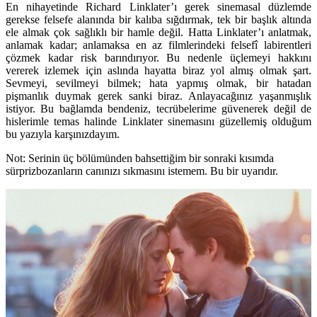
En nihayetinde Richard Linklater’ı gerek sinemasal düzlemde
gerekse felsefe alanında bir kalıba sığdırmak, tek bir başlık altında
ele almak çok sağlıklı bir hamle değil. Hatta Linklater’ı anlatmak,
anlamak kadar; anlamaksa en az filmlerindeki felsefî labirentleri
çözmek kadar risk barındırıyor. Bu nedenle üçlemeyi hakkını
vererek izlemek için aslında hayatta biraz yol almış olmak şart.
Sevmeyi, sevilmeyi bilmek; hata yapmış olmak, bir hatadan
pişmanlık duymak gerek sanki biraz. Anlayacağınız yaşanmışlık
istiyor. Bu bağlamda bendeniz, tecrübelerime güvenerek değil de
hislerimle temas halinde Linklater sinemasını güzellemiş olduğum
bu yazıyla karşınızdayım.
Not: Serinin üç bölümünden bahsettiğim bir sonraki kısımda
sürprizbozanların canınızı sıkmasını istemem. Bu bir uyarıdır.