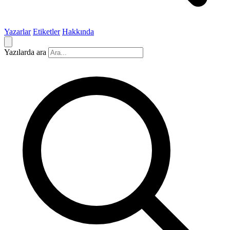
Yazarlar
Etiketler
Hakkında
Yazılarda ara