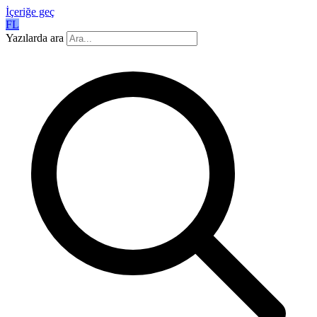
İçeriğe geç
FL
Yazılarda ara