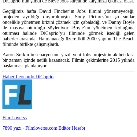
DiCaprio’nun şimdi de Steve Jobs suretinde karşımıza çıkması olası.
Geçtiğimiz hafta David Fincher’ın Jobs filmini yönetmeyeceği,
projeden ayrıldığı duyurulmuştu. Sony Pictures’un şu sıralar
öncelikle yönetmen krizini çözmek için çabaladığı ve Danny Boyle
ile masaya oturduğu söyleniyor. Boyle’un yönetmen koltuğuna
oturması halinde DiCaprio’yu filminde görmek istediği gelen
haberler arasında. Hatırlanacağı üzere ikili 2000 yapımı The Beach
filminde birlikte çalışmışlardı.
Aaron Sorkin’in senaryosunu yazdı yeni Jobs projesinin akıbeti kısa
bir zaman içinde netlik kazanacak. Filmin çekimlerine 2015 yılında
başlanması planlanıyor.
Haber
Leonardo DiCaprio
FilmLoverss
7890 yazı
·
Filmloverss.com Editör Hesabı