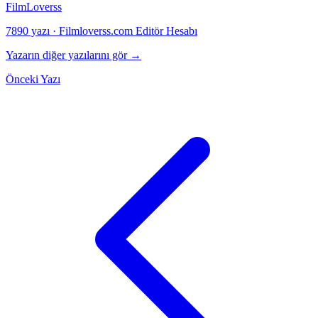
FilmLoverss
7890 yazı
·
Filmloverss.com Editör Hesabı
Yazarın diğer yazılarını gör →
Önceki Yazı