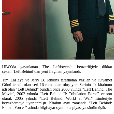
HBO’da yayınlanan
The Leftlover
s’a benzerliğiyle dikkat
çeken
‘Left Behind’dan yeni fragman yayınlandı.
Tim LaHaye ve Jerry B. Jenkins tarafından yazılan ve Kıyamet
Günü temalı olan seri 16 romandan oluşuyor. Serinin ilk kitabının
adı olan “Left Behind” bundan önce 2000 yılında
“Left Behind: The
Movie”
, 2002 yılında
“Left Behind II: Tribulation Force”
ve son
olarak 2005 yılında
“Left Behind: World at War”
isimleriyle
beyazperdeye uyarlanmıştı. Kitabın aynı zamanda
“Left Behind:
Eternal Forces”
adında bilgisayar oyunu da piyasaya sürülmüştü.