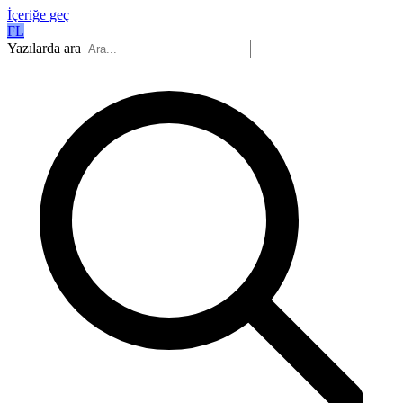
İçeriğe geç
FL
Yazılarda ara