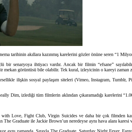
ma tarihinin akıllara kazınmış karelerini gözler önüne seren “1 Milyon
ü bir senaryoya ihtiyacı vardır. Ancak bir filmin “efsane” sayılabilm
bir mekan görüntüsü bile olabilir. Tek kural, izleyicinin o kareyi zaman 
ellikle ilişkin sosyal paylaşım siteleri (Vimeo, Instagram, Tumblr, Pi
eally Dim, izlediği tüm filmlerin aklından çıkaramadığı karelerini “1.
with Love, Fight Club, Virgin Suicides
ve daha bir çok filmden kare
ğin
The Graduate
ile
Jackie Brown
’un neredeyse aynı hava alanı karesi v
yor aynı zamanda. Sırayla The Graduate, Saturday Night Fever, Fargo 