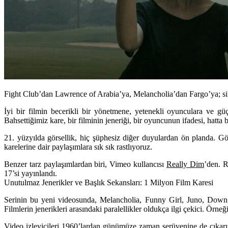
Fight Club’dan Lawrence of Arabia’ya, Melancholia’dan Fargo’ya; sine
İyi bir filmin becerikli bir yönetmene, yetenekli oyunculara ve güçl
Bahsettiğimiz kare, bir filminin jeneriği, bir oyuncunun ifadesi, hatta 
21. yüzyılda görsellik, hiç şüphesiz diğer duyulardan ön planda. Görs
karelerine dair paylaşımlara sık sık rastlıyoruz.
Benzer tarz paylaşımlardan biri, Vimeo kullancısı
Really Dim
’den. R
17’si yayınlandı.
Unutulmaz Jenerikler ve Başlık Sekansları: 1 Milyon Film Karesi
Serinin bu yeni videosunda,
Melancholia, Funny Girl, Juno, Down 
Filmlerin jenerikleri arasındaki paralellikler oldukça ilgi çekici. Örne
Video izleyicileri 1960’lardan günümüze zaman serüvenine de çıkarı