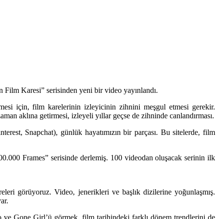
 Film Karesi” serisinden yeni bir video yayınlandı.
esi için, film karelerinin izleyicinin zihnini meşgul etmesi gerekir.
zaman aklına getirmesi, izleyeli yıllar geçse de zihninde canlandırması.
nterest, Snapchat), günlük hayatımızın bir parçası. Bu sitelerde, film
000.000 Frames” serisinde derlemiş. 100 videodan oluşacak serinin ilk
leri görüyoruz. Video, jenerikleri ve başlık dizilerine yoğunlaşmış.
ar.
ve Gone Girl’ü görmek, film tarihindeki farklı dönem trendlerini de