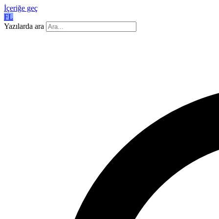
İçeriğe geç
FL
Yazılarda ara