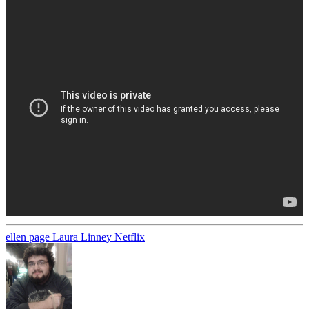
ellen page
Laura Linney
Netflix