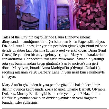
Tales of the City’nin başrollerinde Laura Linney’e sinema
dünyasından tanıdığımız bir diğer isim olan
Ellen Page
eşlik ediyor.
Dizide Laura Linney, kariyerinin peşinden gitmek için yirmi yıl önce
geride bıraktığı kızı Shawna (Ellen Page) ve eski kocası Brian (Paul
Gross) ile yeniden bir araya gelmeye çalışan Mary Ann karakterini
canlandırıyor. Connecticut’taki fazla mükemmel hayatının yarattığı
orta yaş bunalımından kaçıp günümüz San Francisco’suna geri
dönen Mary Ann, burada Anna Madrigal’in (Olympia Dukakis),
seçilmiş ailesinin ve 28 Barbary Lane’in yeni nesil kuir sakinleriyle
tanışıyor.
Mary Ann’in gözünden hayata pembe gözlükle bakabileceğimiz
dizinin oyuncu kadrosunda
Zosia Mamet, Charlie Barnett, Olympia
Dukakis, Murray Bartlett
gibi isimler de yer alıyor.
7 Haziran
‘da
Netflix’te yayınlanacak olan diziden yayınlanan yeni fragmanı
buradan izleyebilirsiniz.