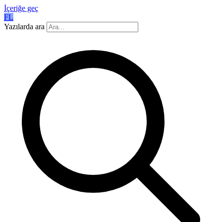
İçeriğe geç
FL
Yazılarda ara