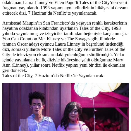
odaklanan Laura Linney ve Ellen Page’li Tales of the City’den yeni
fragman yayınlandı. 1993 yapımı aynı adlı dizinin hikâyesini devam
ettirecek dizi, 7 Haziran’da Netflix’te yayınlanacak.
Armistead Maupin’in San Francisco’da yaşayan renkli karakterlerin
hayatına odaklanan kitabından uyarlanan
Tales of the City
, 1993
yılında yayınlanmış ve izleyiciler tarafından beğeniyle karşılanmıştı.
You Can Count on Me, Kinsey ve The Savages gibi filmlerle
tanınan Oscar adayı oyuncu
Laura Linney
‘in başrolünü üstlendiği
dizi, sonraki yıllarda More Tales of the City ve Further Tales of the
City ile televizyon ekranlarındaki yolculuğunu sürdürmüştü. Yıllar
içinde yayınlanan bu üç diziyle hikâyesine şahit olduğumuz Mary
Ann (Linney), yıllar sonra Netflix yapımı yeni bir dizi ile ekranlara
geri dönecek.
Tales of the City, 7 Haziran’da Netflix’te Yayınlanacak