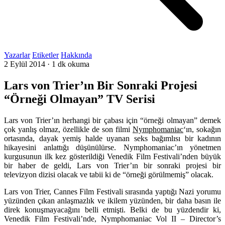
Yazarlar
Etiketler
Hakkında
2 Eylül 2014
·
1 dk okuma
Lars von Trier’ın Bir Sonraki Projesi
“Örneği Olmayan” TV Serisi
Lars von Trier’ın herhangi bir çabası için “örneği olmayan” demek
çok yanlış olmaz, özellikle de son filmi
Nymphomaniac
‘ın, sokağın
ortasında, dayak yemiş halde uyanan seks bağımlısı bir kadının
hikayesini anlattığı düşünülürse. Nymphomaniac’ın yönetmen
kurgusunun ilk kez gösterildiği Venedik Film Festivali’nden büyük
bir haber de geldi, Lars von Trier’ın bir sonraki projesi bir
televizyon dizisi olacak ve tabii ki de “örneği görülmemiş” olacak.
Lars von Trier
,
Cannes Film Festivali
sırasında yaptığı Nazi yorumu
yüzünden çıkan anlaşmazlık ve ikilem yüzünden, bir daha basın ile
direk konuşmayacağını belli etmişti. Belki de bu yüzdendir ki,
Venedik Film Festivali’nde, Nymphomaniac Vol II – Director’s