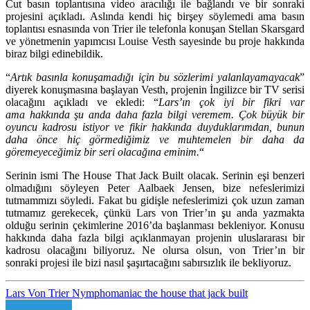
Cut
basın toplantısına video aracılığı ile bağlandı ve bir sonraki
projesini açıkladı. Aslında kendi hiç birşey söylemedi ama basın
toplantısı esnasında von Trier ile telefonla konuşan
Stellan Skarsgard
ve yönetmenin yapımcısı
Louise Vesth
sayesinde bu proje hakkında
biraz bilgi edinebildik.
“
Artık basınla konuşamadığı için bu sözlerimi yalanlayamayacak
”
diyerek konuşmasına başlayan Vesth, projenin İngilizce bir TV serisi
olacağını açıkladı ve ekledi: “
Lars’ın çok iyi bir fikri var
ama hakkında şu anda daha fazla bilgi veremem. Çok büyük bir
oyuncu kadrosu istiyor ve fikir hakkında duyduklarımdan, bunun
daha önce hiç görmediğimiz ve muhtemelen bir daha da
göremeyeceğimiz bir seri olacağına eminim.
“
Serinin ismi
The House That Jack Built
olacak. Serinin eşi benzeri
olmadığını söyleyen
Peter Aalbaek Jensen
, bize nefeslerimizi
tutmammızı söyledi. Fakat bu gidişle nefeslerimizi çok uzun zaman
tutmamız gerekecek, çünkü
Lars von Trier’ın
şu anda yazmakta
olduğu serinin çekimlerine 2016’da başlanması bekleniyor. Konusu
hakkında daha fazla bilgi açıklanmayan projenin uluslararası bir
kadrosu olacağını biliyoruz. Ne olursa olsun, von Trier’ın bir
sonraki projesi ile bizi nasıl şaşırtacağını sabırsızlık ile bekliyoruz.
Lars Von Trier
Nymphomaniac
the house that jack built