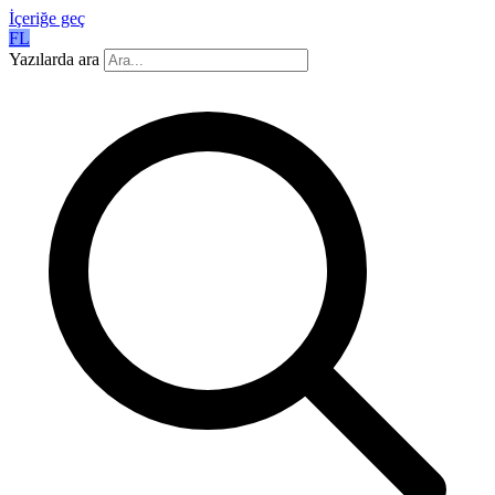
İçeriğe geç
FL
Yazılarda ara