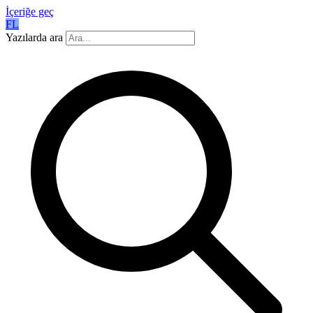
İçeriğe geç
FL
Yazılarda ara