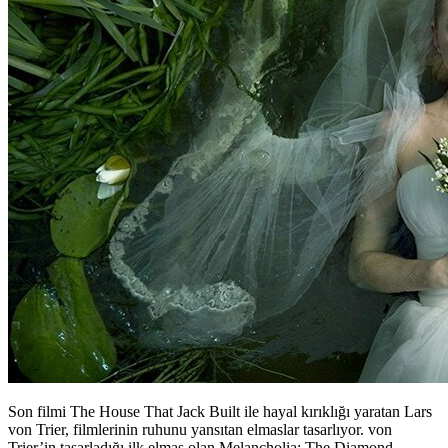
Son filmi The House That Jack Built ile hayal kırıklığı yaratan Lars
von Trier, filmlerinin ruhunu yansıtan elmaslar tasarlıyor. von
Trier’in tasarladığı ilk elmas olan Melancholia: The Diamond,