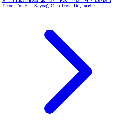
Başarı Yakaladı
Sonraki Yazı
J.R.R. Tolkien ve Yüzüklerin
Efendisi’ne Esin Kaynağı Olan Temel Düşünceler