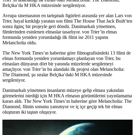
Belçika’da M HKA müzesinde sergileniyor.
Avrupa sinemasının en tartışmalı figürleri arasında yer alan Lars von
Trier, hayal kırıklığı yaratan son filmi The House That Jack Built’ten
sonra ilginç bir projeyle geri döndü. Danimarkalı yönetmen,
filmlerinden esinlenen elmaslar tasarlıyor. von Trier’in elmas
formunda yeniden yorumladığı ilk filmi ise 2011 yapımı
Melancholia oldu.
The New York Times’ın haberine göre filmografisindeki 13 filmi de
elmas formunda yeniden yorumlamayı planlayan von Trier, bu
elmasları dünyanın dört bir yanında müzelerde sergilemeyi
amaçlıyor. von Trier’in bu alandaki ilk projesi olan Melancholia:
The Diamond, şu sıralar Belçika’daki M HKA müzesinde
sergileniyor.
Danimarkalı yönetmen insanların müzeye gelip elması yakından
görmelerini istediği için M HKA elmasın görüntülerini yayınlamama
kararı aldı. The New York Times’ın haberine göre Melancholia: The
Diamond, filmin sonunu yansıtıyor ve iç içe geçip tek bir elmas
oluşturan iki taştan oluşuyor.